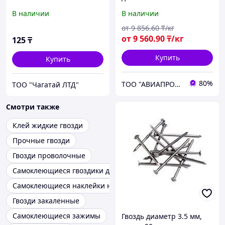
В наличии
В наличии
от
9 856
.60
₸/кг
от
9 560
.90
₸/кг
125
₸
Купить
Купить
80%
ТОО "АВИАПРОМСТАЛЬ"
ТОО "Чагатай ЛТД"
Смотри также
Клей жидкие гвозди
Прочные гвозди
Гвозди проволочные
Самоклеющиеся гвоздики для декора
Самоклеющиеся наклейки на ногти
Гвозди закаленные
Самоклеющиеся зажимы
Гвоздь диаметр 3.5 мм,