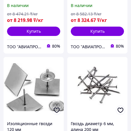
В наличии
В наличии
от
8 474
.21
₸/кг
от
8 582
.13
₸/кг
от
8 219
.98
₸/кг
от
8 324
.67
₸/кг
Купить
Купить
80%
80%
ТОО "АВИАПРОМСТАЛЬ"
ТОО "АВИАПРОМСТАЛЬ"
Изоляционные гвозди
Гвоздь диаметр 6 мм,
120 мм
длина 200 мм