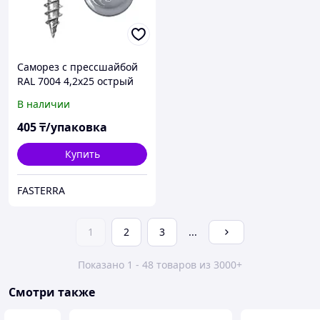
Саморез с прессшайбой
RAL 7004 4,2х25 острый
(70 шт)
В наличии
405
₸/упаковка
Купить
FASTERRA
1
2
3
...
Показано 1 - 48 товаров из 3000+
Смотри также