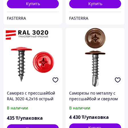
Купить
Купить
FASTERRA
FASTERRA
Саморез с прессшайбой
Саморезы по металлу с
RAL 3020 4,2х16 острый
прессшайбой и сверлом
(100 шт)
ЗУБР 25 х 4.2 мм, RAL
В наличии
В наличии
8017, 400 шт., окрашен.
(300211-42-025-8017)
4 430
₸/упаковка
435
₸/упаковка
Купить