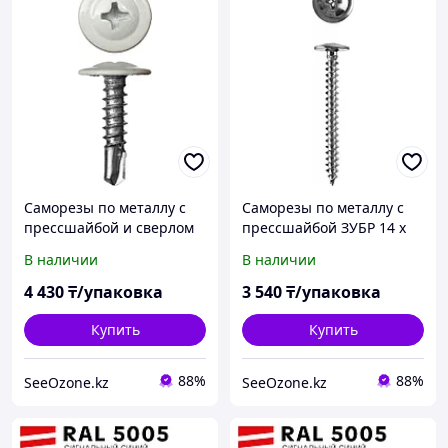
Саморезы по металлу с
Саморезы по металлу с
прессшайбой и сверлом
прессшайбой ЗУБР 14 х
ЗУБР 25 х 4.2 мм, RAL
4.2 мм, 650 шт. (4-300191-
В наличии
В наличии
9003, 400 шт., окрашен.
42-014)
(300211-42-025-9003)
4 430
₸/упаковка
3 540
₸/упаковка
Купить
Купить
88%
88%
SeeOzone.kz
SeeOzone.kz