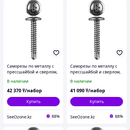
Саморезы по металлу с
Саморезы по металлу с
прессшайбой и сверлом,
прессшайбой и сверлом,
ЗУБР, 32 х 4.2 мм, 4 000
ЗУБР, ЗУБР 25 х 4.2 мм, 6
В наличии
В наличии
шт. (4-300210-42-032)
000 шт. (4-300210-42-025)
42 370
₸/набор
41 090
₸/набор
Купить
Купить
88%
88%
SeeOzone.kz
SeeOzone.kz