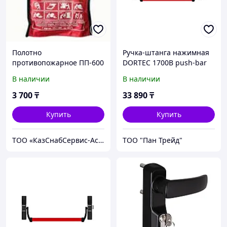
Полотно
Ручка-штанга нажимная
противопожарное ПП-600
DORTEC 1700B push-bar
(ANTI-PANIC 1700В)
В наличии
В наличии
накладной для одно/
двуствор. дверей
3 700
₸
33 890
₸
Купить
Купить
ТОО «КазСнабСервис-Астана»
ТОО "Пан Трейд"