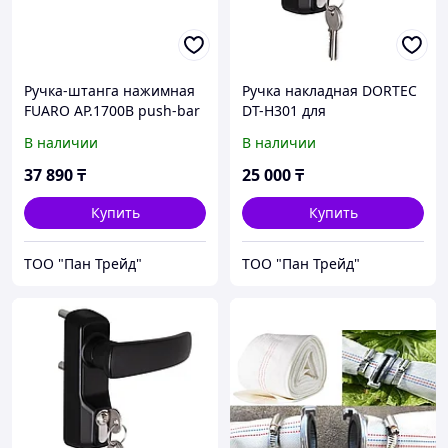
Ручка-штанга нажимная
Ручка накладная DORTEC
FUARO AP.1700B push-bar
DT-H301 для
(ANTI-PANIC 1700В)
узкопрофильных дверей с
В наличии
В наличии
накладной для одно/
фиксацией ключом (для
двуствор. дверей
моделей 1700В и 1700С).
37 890
₸
25 000
₸
Купить
Купить
ТОО "Пан Трейд"
ТОО "Пан Трейд"