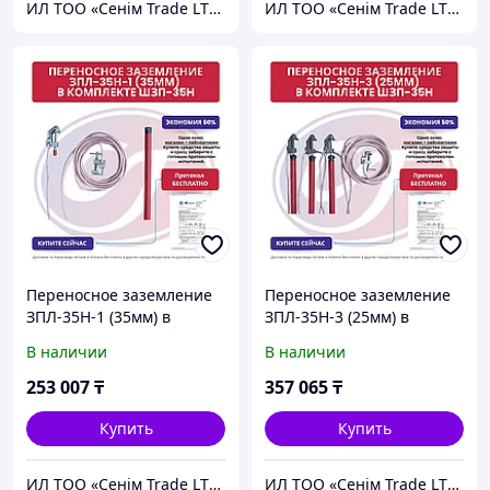
ИЛ ТОО «Сенiм Trade LTD»
ИЛ ТОО «Сенiм Trade LTD»
Переносное заземление
Переносное заземление
ЗПЛ-35Н-1 (35мм) в
ЗПЛ-35Н-3 (25мм) в
комплекте с ШЗП-35,
комплекте с ШЗП-35,
В наличии
В наличии
протокол испытания
протокол испытания
бесплатно
бесплатно
253 007
₸
357 065
₸
Купить
Купить
ИЛ ТОО «Сенiм Trade LTD»
ИЛ ТОО «Сенiм Trade LTD»