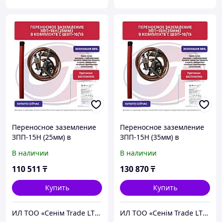
Переносное заземление
Переносное заземление
ЗПП-15Н (25мм) в
ЗПП-15Н (35мм) в
комплекте с ШЗП-10/15,
комплекте с ШЗП-10/15,
В наличии
В наличии
протокол испытания
протокол испытания
бесплатно
бесплатно
110 511
₸
130 870
₸
Купить
Купить
ИЛ ТОО «Сенiм Trade LTD»
ИЛ ТОО «Сенiм Trade LTD»