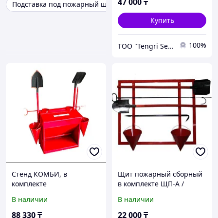
47 000
₸
Подставка под пожарный щит
Купить
100%
ТОО "Tengri Service Group"
Стенд КОМБИ, в
Щит пожарный сборный
комплекте
в комплекте ЩП-А /
КОМПЛЕКТ: Щит
В наличии
В наличии
пожарный сборный
(лом-1, багор-1, лопата-2,
88 330
₸
22 000
₸