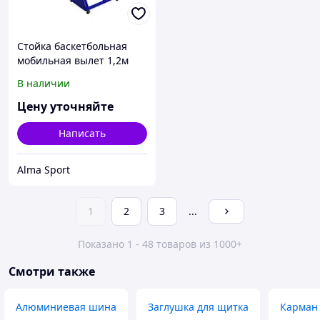
Стойка баскетбольная
мобильная вылет 1,2м
высота 3.05м ЭКО
В наличии
комплект (база, груз,
мягкая защита, щит
Цену уточняйте
180х105 фанера, кольцо)
Написать
Alma Sport
1
2
3
...
Показано 1 - 48 товаров из 1000+
Смотри также
Алюминиевая шина
Заглушка для щитка
Карман 