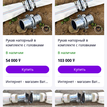
Рукав напорный в
Рукав напорный в
комплекте с головками
комплекте с головками
80(76) мм, 6 бар (0,6мПа),
80(76) мм, 6 бар (0,6мПа),
В наличии
В наличии
длина 50 м
длина 100 м
54 000
₸
103 000
₸
Купить
Купить
Интернет - магазин Ватцап
Интернет - магазин Ватцап