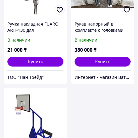
Ручка накладная FUARO
Рукав напорный в
AP.H-136 для
комплекте с головками
узкопрофильных дверей с
200 мм, 6 бар (0,6мПа),
В наличии
В наличии
фиксацией ключом (для
длина 100 м
моделей 1700В и 1700С).
21 000
₸
380 000
₸
Купить
Купить
ТОО "Пан Трейд"
Интернет - магазин Ватцап