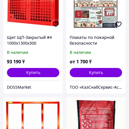
Щит ЩП-Закрытый #4
Плакаты по пожарной
1000х1300х300
безопасности
В наличии
В наличии
93 190
₸
от
1 700
₸
Купить
Купить
DOSSMarket
ТОО «КазСнабСервис-Астана»