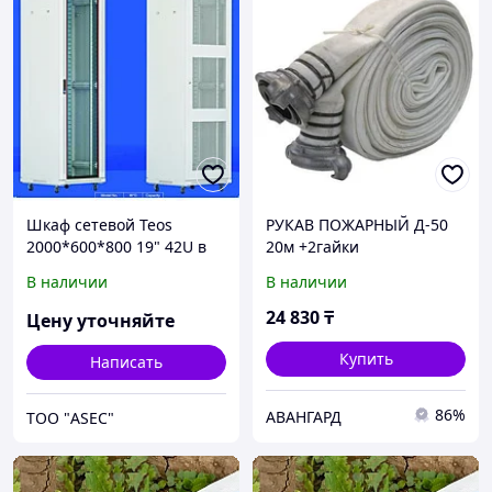
Шкаф сетевой Teos
РУКАВ ПОЖАРНЫЙ Д-50
2000*600*800 19" 42U в
20м +2гайки
комплекте: Каркас шкафа,
В наличии
В наличии
передняя дверь со
стеклом, задняя дверь
24 830
₸
Цену уточняйте
перф
Купить
Написать
86%
АВАНГАРД
ТОО "ASEC"