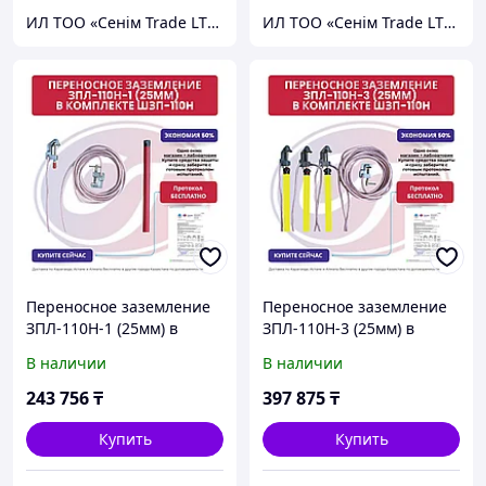
ИЛ ТОО «Сенiм Trade LTD»
ИЛ ТОО «Сенiм Trade LTD»
Переносное заземление
Переносное заземление
ЗПЛ-110Н-1 (25мм) в
ЗПЛ-110Н-3 (25мм) в
комплекте с ШЗП-110Н,
комплекте с ШЗП-110Н,
В наличии
В наличии
протокол испытания
протокол испытания
бесплатно
бесплатно
243 756
₸
397 875
₸
Купить
Купить