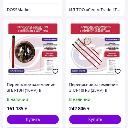
DOSSMarket
ИЛ ТОО «Сенiм Trade LTD»
Переносное заземление
Переносное заземление
ЗПЛ-10Н (16мм) в
ЗПЛ-10Н-3 (25мм) в
комплекте с ШЗП-10/15,
комплекте с ШЗП-10/15,
В наличии
В наличии
протокол испытания
протокол испытания
бесплатно
бесплатно
161 185
₸
242 806
₸
Купить
Купить