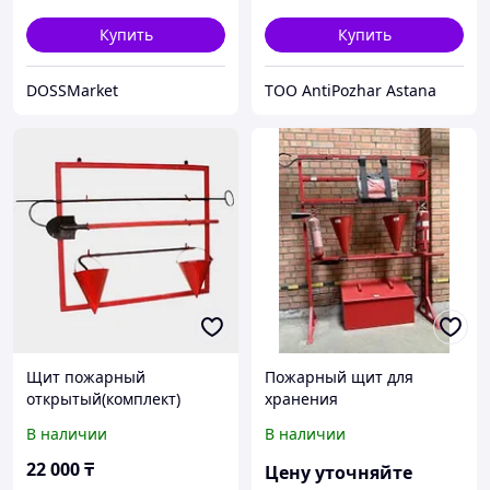
ведро-2)
Купить
Купить
DOSSMarket
TOO AntiPozhar Astana
Щит пожарный
Пожарный щит для
открытый(комплект)
хранения
противопожарного
В наличии
В наличии
инвентаря
22 000
₸
Цену уточняйте