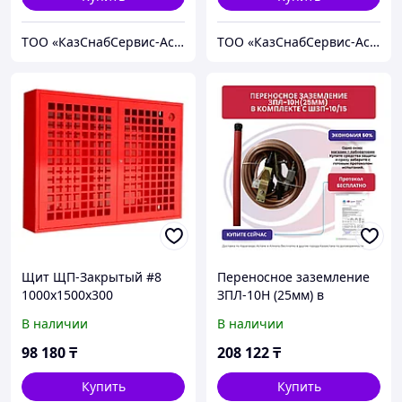
ТОО «КазСнабСервис-Астана»
ТОО «КазСнабСервис-Астана»
Щит ЩП-Закрытый #8
Переносное заземление
1000х1500х300
ЗПЛ-10Н (25мм) в
комплекте с ШЗП-10/15,
В наличии
В наличии
протокол испытания
бесплатно
98 180
₸
208 122
₸
Купить
Купить