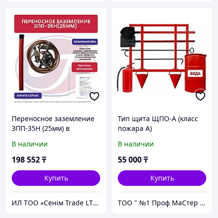
Переносное заземление
Тип щита ЩПО-А (класс
ЗПП-35Н (25мм) в
пожара А)
комплекте с ШЗП-35,
В наличии
В наличии
протокол испытания
бесплатно
198 552
₸
55 000
₸
Купить
Купить
ИЛ ТОО «Сенiм Trade LTD»
ТОО " №1 Проф МаСтер ZNZS"