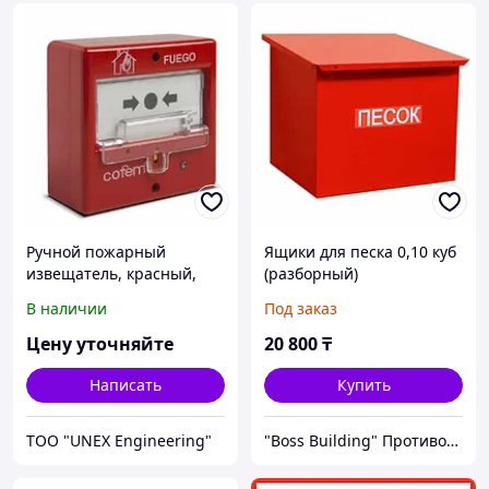
Ручной пожарный
Ящики для песка 0,10 куб
извещатель, красный,
(разборный)
адресный, (крышка
В наличии
Под заказ
входит в комплект) 24-
35VDC, 10 +50°C, IP 50
Цену уточняйте
20 800
₸
Написать
Купить
ТОО "UNEX Engineering"
"Boss Building" Противопожарное оборудование в Алматы