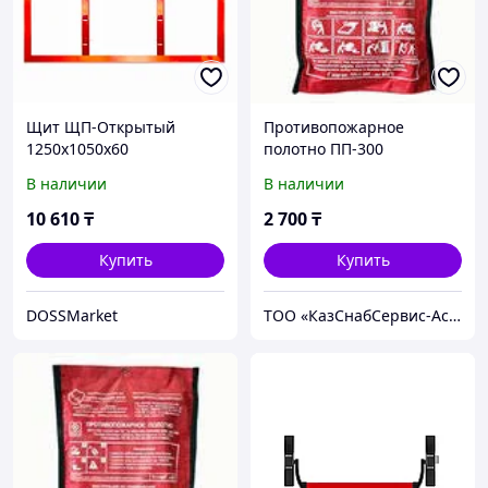
Щит ЩП-Открытый
Противопожарное
1250x1050x60
полотно ПП-300
В наличии
В наличии
10 610
₸
2 700
₸
Купить
Купить
DOSSMarket
ТОО «КазСнабСервис-Астана»