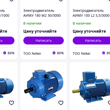
ель
Электродвигатель
Электродвигатель
1/1000
АИМУ 180 М2 30/3000
АИМУ 100 L2 5,5/3000
,1кВт
IM 1001/1081 30кВт
IM 2001/2081 5,5кВт
В наличии
В наличии
380/660В У1
380В У1
яйте
Цену уточняйте
Цену уточняйте
ть
Написать
Написать
86%
86%
8
ТОО Nekei
ТОО Nekei