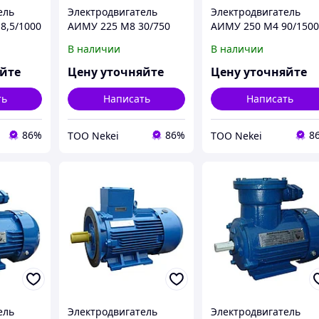
ель
Электродвигатель
Электродвигатель
8,5/1000
АИМУ 225 М8 30/750
АИМУ 250 М4 90/150
8,5кВт
IM 1001/1081 30кВт
IM 1001/1081 90кВт
В наличии
В наличии
380/660В У1
380/660В У1
яйте
Цену уточняйте
Цену уточняйте
ть
Написать
Написать
86%
86%
8
ТОО Nekei
ТОО Nekei
ель
Электродвигатель
Электродвигатель