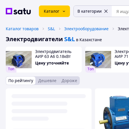
Каталог
В категории
Каталог товаров
S&L
Электрооборудование
Элект
Электродвигатели
S&L
в Казахстане
Электродвигатель
Электр
АИР 63 А6 0.18кВт
АИР 71
1000об/мин
3000об
Цену уточняйте
Цену 
Tоп
Tоп
По рейтингу
Дешевле
Дороже