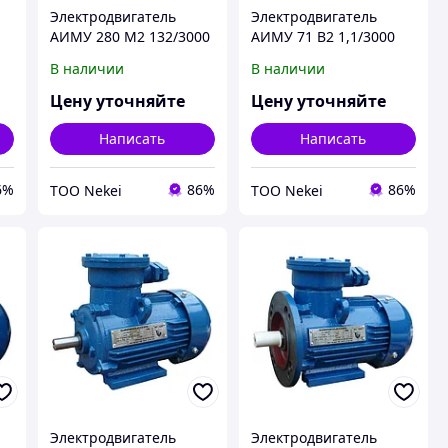
Электродвигатель
Электродвигатель
0
АИМУ 280 М2 132/3000
АИМУ 71 В2 1,1/3000
IM 2001/2081 132кВт
IM 2001/2081 1,1кВт
В наличии
В наличии
380/660В У1
380В У1
Цену уточняйте
Цену уточняйте
Написать
Написать
6%
86%
86%
ТОО Nekei
ТОО Nekei
Электродвигатель
Электродвигатель