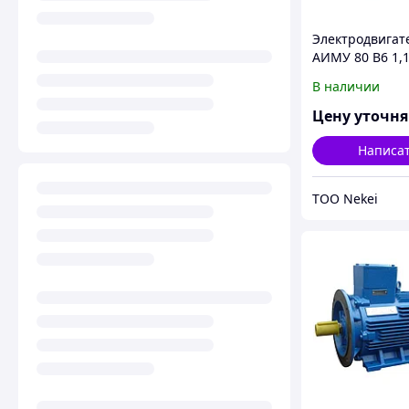
Электродвигат
АИМУ 80 В6 1,
IM 1001/1081 1
В наличии
380В У1
Цену уточн
Написа
ТОО Nekei