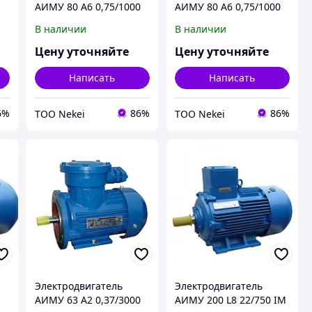
0
АИМУ 80 А6 0,75/1000
АИМУ 80 А6 0,75/1000
IM 1001/1081 0,75кВт
IM 2001/2081 0,75кВт
В наличии
В наличии
380В У1
380В У1
Цену уточняйте
Цену уточняйте
Написать
Написать
6%
86%
86%
ТОО Nekei
ТОО Nekei
Электродвигатель
Электродвигатель
0
АИМУ 63 А2 0,37/3000
АИМУ 200 L8 22/750 IM