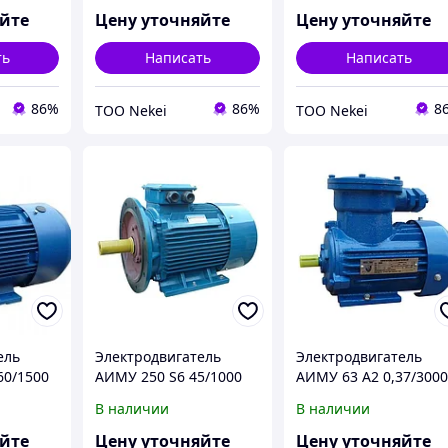
яйте
Цену уточняйте
Цену уточняйте
ть
Написать
Написать
86%
86%
8
ТОО Nekei
ТОО Nekei
ель
Электродвигатель
Электродвигатель
60/1500
АИМУ 250 S6 45/1000
АИМУ 63 А2 0,37/300
60кВт
IM 2001/2081 45кВт
IM 1001/1081 0,37кВт
В наличии
В наличии
380/660В У1
380В У1
яйте
Цену уточняйте
Цену уточняйте