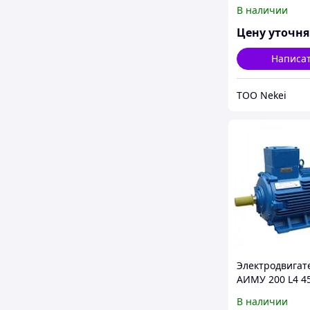
IM 2001/2081 2
В наличии
380/660В У1
Цену уточн
Написа
ТОО Nekei
Электродвигат
АИМУ 200 L4 4
IM 2001/2081 4
В наличии
380/660В У1