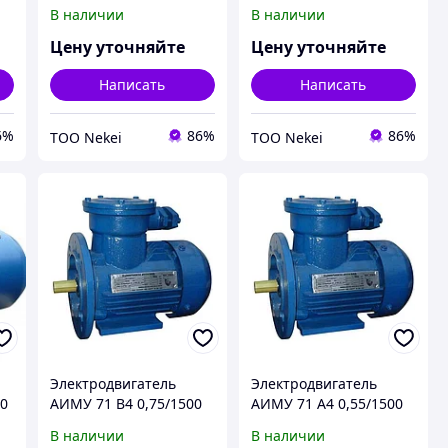
IM 2001/2081 0,37кВт
2001/2081 22кВт
В наличии
В наличии
380В У1
380/660В У1
Цену уточняйте
Цену уточняйте
Написать
Написать
6%
86%
86%
ТОО Nekei
ТОО Nekei
Электродвигатель
Электродвигатель
00
АИМУ 71 В4 0,75/1500
АИМУ 71 А4 0,55/1500
IM 3081 0,75кВт 380В
IM 3081 0,55кВт 380В
В наличии
В наличии