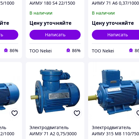
75/1000
АИМУ 180 S4 22/1500
АИМУ 71 А6 0,37/100
т 380В
IM 2001/2081 22кВт
IM 1001/1081 0,37кВт
В наличии
В наличии
380В
380В У1
яйте
Цену уточняйте
Цену уточняйте
ть
Написать
Написать
86%
86%
8
ТОО Nekei
ТОО Nekei
ель
Электродвигатель
Электродвигатель
2/1000
АИМУ 71 А2 0,75/3000
АИМУ 315 М8 110/75