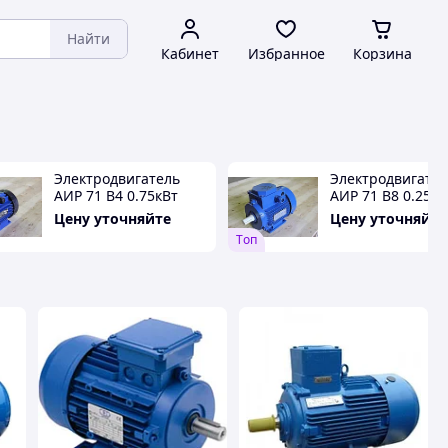
Найти
Кабинет
Избранное
Корзина
Электродвигатель
Электродвигате
АИР 71 В4 0.75кВт
АИР 71 В8 0.25кВ
1500об/мин
750об/мин
Цену уточняйте
Цену уточняйте
Tоп