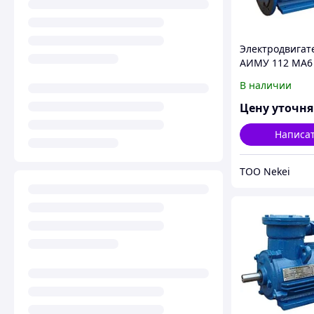
Электродвигат
АИМУ 112 МА6 
IM 2001/2081 3
В наличии
У1
Цену уточн
Написа
ТОО Nekei