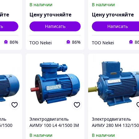
2кВт
IM 2001/2081 0,75кВт
IM 3031 110кВт
В наличии
В наличии
380В У1
380/660В У1
яйте
Цену уточняйте
Цену уточняйте
ть
Написать
Написать
86%
86%
8
ТОО Nekei
ТОО Nekei
ель
Электродвигатель
Электродвигатель
5/1500
АИМУ 100 L4 4/1500 IM
АИМУ 280 М4 132/15
5кВт
2001/2081 4кВт 380В У1
IM 1001/1081 132кВт
В наличии
В наличии
380/660В У1