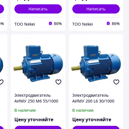
Написать
Написать
6%
86%
86%
ТОО Nekei
ТОО Nekei
Электродвигатель
Электродвигатель
0
АИМУ 250 М6 55/1000
АИМУ 200 L6 30/1000
IM 1001/1081 55кВт
IM 2001/2081 30кВт
В наличии
В наличии
380/660В У1
380/660В У1
Цену уточняйте
Цену уточняйте