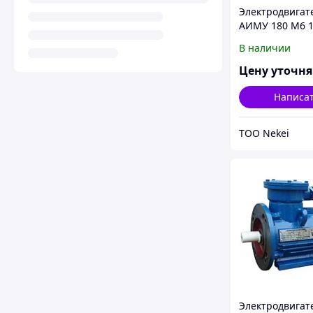
Электродвигат
АИМУ 180 М6 1
IM 2001/2081 1
В наличии
380/660В У1
Цену уточн
Написа
ТОО Nekei
Электродвигат