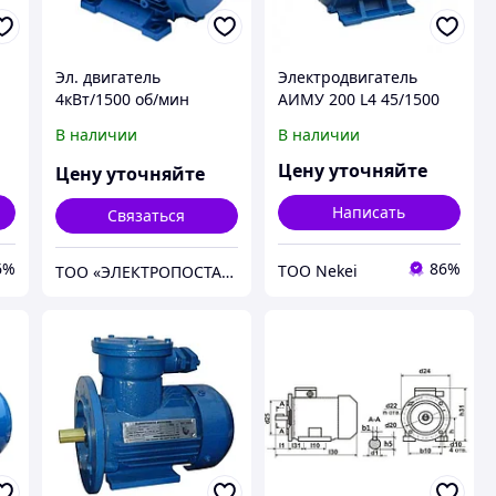
Эл. двигатель
Электродвигатель
4кВт/1500 об/мин
АИМУ 200 L4 45/1500
АДМ100L4 исп.IM2081
IM 1001/1081 45кВт
В наличии
В наличии
380/660В У1
Цену уточняйте
Цену уточняйте
Написать
Связаться
6%
86%
ТОО Nekei
ТОО «ЭЛЕКТРОПОСТАВКА LTD»