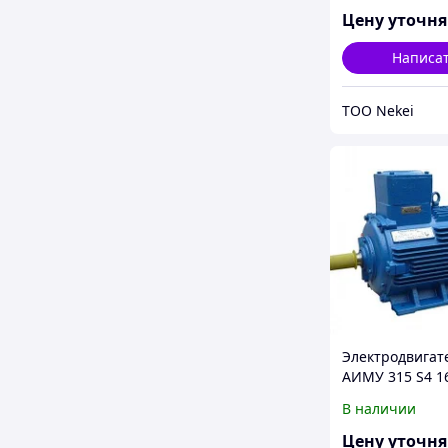
Цену уточн
Написа
ТОО Nekei
Электродвигат
АИМУ 315 S4 1
IM 1001/1081 1
В наличии
380/660В У1
Цену уточн