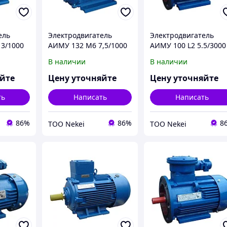
ель
Электродвигатель
Электродвигатель
3/1000
АИМУ 132 М6 7,5/1000
АИМУ 100 L2 5.5/3000
кВт 380В
IM 1001/1081 7,5кВт
IM 3081 5,5кВт 380В
В наличии
В наличии
380/660В У1
яйте
Цену уточняйте
Цену уточняйте
ть
Написать
Написать
86%
86%
8
ТОО Nekei
ТОО Nekei