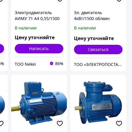
Электродвигатель
Эл. двигатель
АИМУ 71 А4 0,55/1500
4кВт/1500 об/мин
IM 2001/2081 0,55кВт
АДМ100L4 У3
В наличии
В наличии
380В У1
исп.IM1081
Цену уточняйте
Цену уточняйте
Написать
Связаться
6%
86%
ТОО Nekei
ТОО «ЭЛЕКТРОПОСТАВКА LTD»