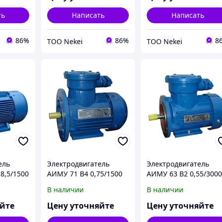
ть
Написать
Написать
86%
86%
8
ТОО Nekei
ТОО Nekei
ель
Электродвигатель
Электродвигатель
8,5/1500
АИМУ 71 В4 0,75/1500
АИМУ 63 В2 0,55/300
8,5кВт
IM 2001/2081 0,75кВт
IM 2001/2081 0,55кВт
В наличии
В наличии
380В У1
380В У1
яйте
Цену уточняйте
Цену уточняйте