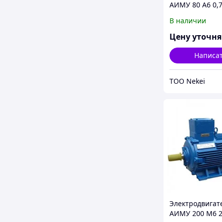
АИМУ 80 А6 0,
IM 3081 0,75кВ
В наличии
Цену уточн
Написа
ТОО Nekei
Электродвигат
АИМУ 200 М6 2