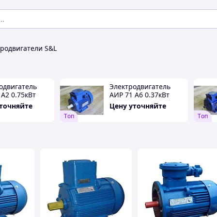
родвигатели S&L
одвигатель
Электродвигатель
 А2 0.75кВт
АИР 71 А6 0.37кВт
/мин
1000об/мин
уточняйте
Цену уточняйте
Tоп
Tоп