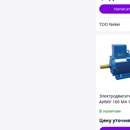
Написа
ТОО Nekei
Электродвигат
АИМУ 160 М4 1
IM 1001/1081 1
В наличии
380/660В У1
Цену уточн