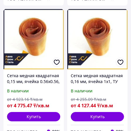
Сетка медная квадратная
Сетка медная квадратная
0,15 мм, ячейка 0.56х0.56,
0,16 мм, ячейка 1х1, ТУ
ТУ 1276-003-38279335-
1276-003-38279335-2013
В наличии
В наличии
2013
от
4 923
.16
₸/кв.м
от
4 255
.09
₸/кв.м
от
4 775
.47
₸/кв.м
от
4 127
.44
₸/кв.м
Купить
Купить