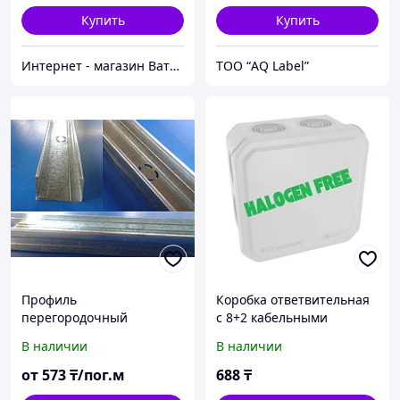
Купить
Купить
Интернет - магазин Ватцап
ТОО “AQ Label”
Профиль
Коробка ответвительная
перегородочный
с 8+2 кабельными
стоечный ПС 75х50х0,60
вводами д.25/20 мм,
В наличии
В наличии
для монтажа
IP55,100х100х50 мм
гипсокартона
от
573
₸/пог.м
688
₸