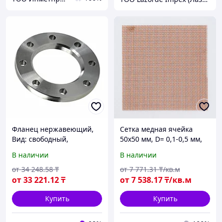
Фланец нержавеющий,
Сетка медная ячейка
Вид: свободный,
50х50 мм, D= 0,1-0,5 мм,
Диаметр(мм): 100
Раскрой: 1хрулон, Тип
В наличии
В наличии
сетки: тканая; квадратная
от
34 248
.58
₸
от
7 771
.31
₸/кв.м
от
33 221
.12
₸
от
7 538
.17
₸/кв.м
Купить
Купить