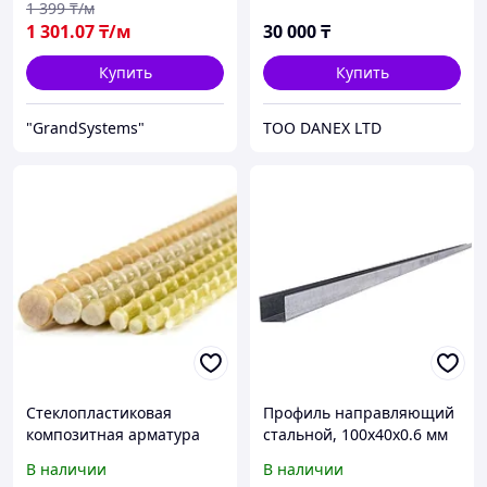
1 399
₸/м
1 301
.07
₸/м
30 000
₸
Купить
Купить
"GrandSystems"
ТОО DANEX LTD
Стеклопластиковая
Профиль направляющий
композитная арматура
стальной, 100х40х0.6 мм
сетка, D= 2-40 мм, L= 0,2-
В наличии
В наличии
100 м, Мерность: бухта;