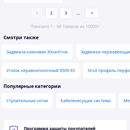
1
2
3
...
Показано 1 - 48 товаров из 10000+
Смотри также
Задвижка клиновая 30нж41нж
Задвижки нержавеющи
Уголок неравнополочный 8509 93
Strut профиль перф
Популярные категории
Строительные сетки
Кабеленесущие системы
Ме
Программа защиты покупателей