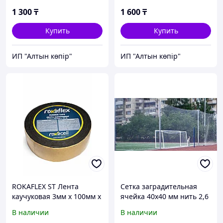
1 300
₸
1 600
₸
Купить
Купить
ИП "Алтын көпір"
ИП "Алтын көпір"
ROKAFLEX ST Лента
Сетка заградительная
каучуковая 3мм х 100мм х
ячейка 40х40 мм нить 2,6
15м
мм белая ПОЛИАМИД
В наличии
В наличии
(Россия)