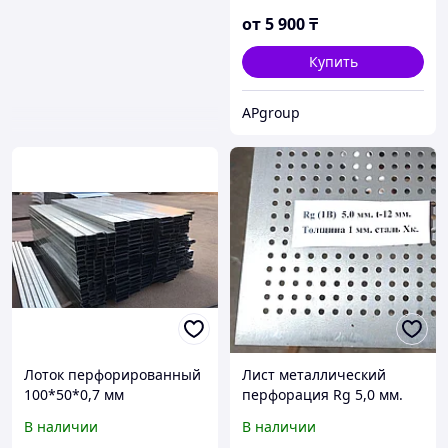
ALKORPLAN(Германия)
от
5 900
₸
Купить
APgroup
Лоток перфорированный
Лист металлический
100*50*0,7 мм
перфорация Rg 5,0 мм.
Толщина 1 мм.Размер
В наличии
В наличии
1000х2000мм.