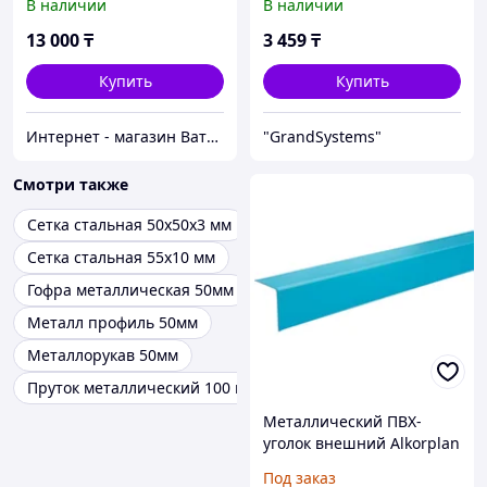
В наличии
В наличии
13 000
₸
3 459
₸
Купить
Купить
Интернет - магазин Ватцап
"GrandSystems"
Смотри также
Сетка стальная 50х50х3 мм
Сетка стальная 55х10 мм
Гофра металлическая 50мм
Металл профиль 50мм
Металлорукав 50мм
Пруток металлический 100 мм
Металлический ПВХ-
уголок внешний Alkorplan
(синий/серый),
Под заказ
50х30х2000 мм Renolit