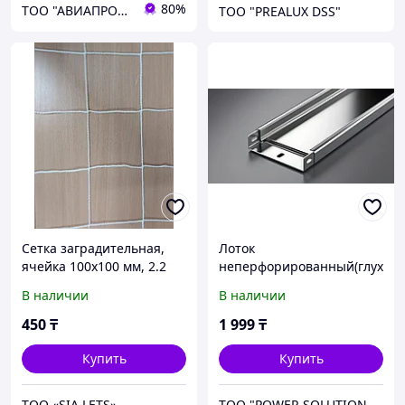
80%
ТОО "АВИАПРОМСТАЛЬ"
ТОО "PREALUX DSS"
Сетка заградительная,
Лоток
ячейка 100х100 мм, 2.2
неперфорированный(глух
мм
ой) 200х50х3000мм 0.7мм
В наличии
В наличии
450
₸
1 999
₸
Купить
Купить
ТОО «SIA LETS»
ТОО "POWER SOLUTIONS KZ"