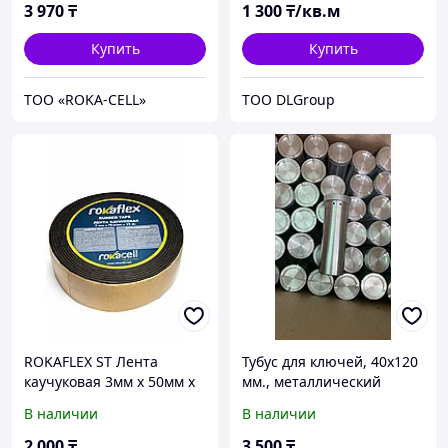
3 970
₸
1 300
₸/кв.м
Купить
Купить
ТОО «ROKA-CELL»
ТОО DLGroup
ROKAFLEX ST Лента
Тубус для ключей, 40х120
каучуковая 3мм х 50мм х
мм., металлический
15м
В наличии
В наличии
2 000
₸
3 500
₸