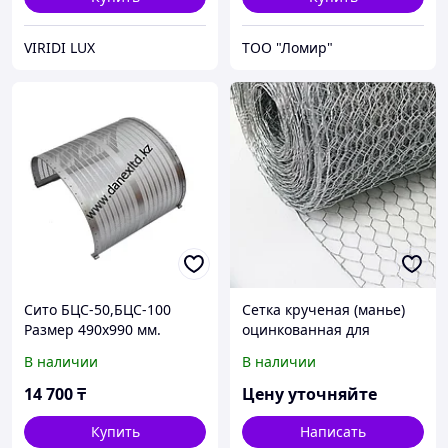
VIRIDI LUX
ТОО "Ломир"
Сито БЦС-50,БЦС-100
Сетка крученая (манье)
Размер 490х990 мм.
оцинкованная для
габионных конструкций
В наличии
В наличии
100х100х3 мм ГОСТ Р
51285-99
14 700
₸
Цену уточняйте
Купить
Написать