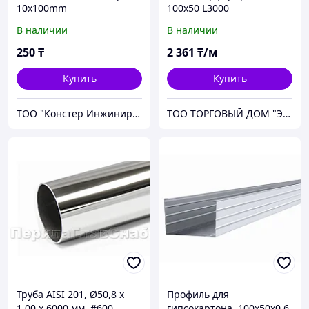
10х100mm
100х50 L3000
В наличии
В наличии
250
₸
2 361
₸/м
Купить
Купить
ТОО "Констер Инжиниринг"
ТОО ТОРГОВЫЙ ДОМ "ЭЛЕКТРОЦЕНТР"
Труба AISI 201, Ø50,8 х
Профиль для
1.00 х 6000 мм, #600
гипсокартона, 100х50х0.6