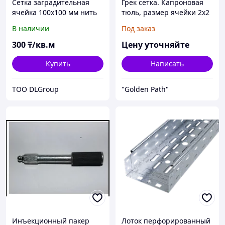
Сетка заградительная
Грек сетка. Капроновая
ячейка 100х100 мм нить
тюль, размер ячейки 2х2
2,2 мм белая
мм, 100% полиэстер
В наличии
Под заказ
Полипропилен
300
₸/кв.м
Цену уточняйте
Купить
Написать
ТОО DLGroup
"Golden Path"
Инъекционный пакер
Лоток перфорированный