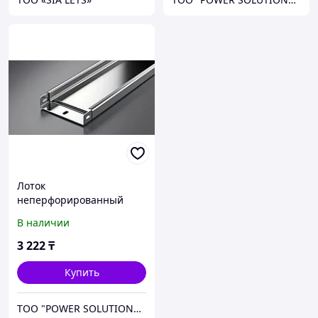
Лоток
неперфорированный
(глухой) 300х50х3000мм
В наличии
0.7мм
3 222
₸
Купить
ТОО "POWER SOLUTIONS KZ"