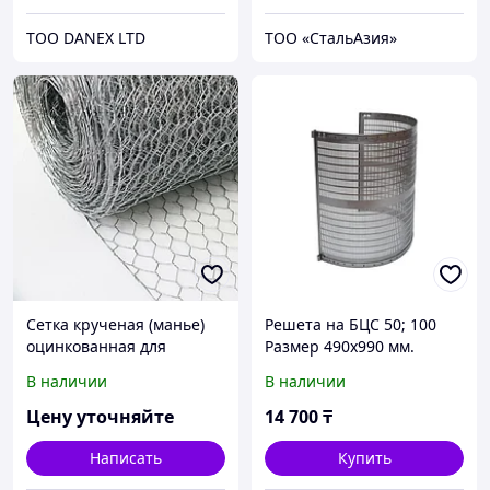
ТОО DANEX LTD
ТОО «СтальАзия»
Сетка крученая (манье)
Решета на БЦС 50; 100
оцинкованная для
Размер 490х990 мм.
габионных конструкций
В наличии
В наличии
100х100х3,4 мм ГОСТ Р
51285-99
Цену уточняйте
14 700
₸
Написать
Купить