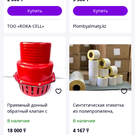
Купить
Купить
ТОО «ROKA-CELL»
Plombyalmaty.kz
Приемный донный
Синтетическая этикетка
обратный клапан с
из полипропилена,
сеткой диаметр 150 мм
100х50, толщиной 75
В наличии
В наличии
мкм/75UM PP Synthetic
label 100х50, 1500pcs
18 000
₸
4 167
₸