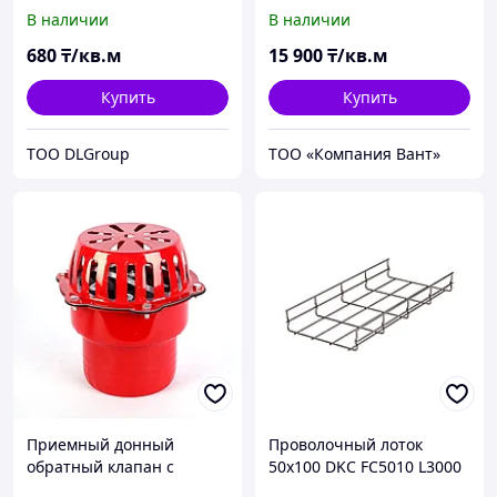
2,6 мм белая ПОЛИАМИД
В наличии
В наличии
(Россия)
680
₸/кв.м
15 900
₸/кв.м
Купить
Купить
ТОО DLGroup
ТОО «Компания Вант»
Приемный донный
Проволочный лоток
обратный клапан с
50х100 DKC FC5010 L3000
сеткой диаметр 100 мм