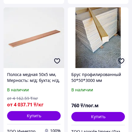
Полоса медная 50х5 мм,
Брус профилированный
Мерность: м/д; бухта; н/д,
50*50*3000 мм
Марка: М1; М1т; М1м...
В наличии
В наличии
от
4 162
.59
₸/кг
от
4 037
.71
₸/кг
760
₸/пог.м
Купить
Купить
100%
ТОО Инметпром
ТОО Lazorde Impex (Лазорде Импекс)