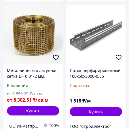
Металлическая латунная
Лоток перфорированный
сетка D= 0,01-2 мм,
100х50х3000-0,55
Ячейка: 0.071х0.071... мм,
В наличии
Под заказ
Раскрой: 10х2; 0.1хL...,
Тип: тканая...
от
8 559
.29
₸/кв.м
от
8 302
.51
₸/кв.м
1 518
₸/м
Купить
Купить
100%
ТОО Инметпром
ТОО "СтройЭлектро"