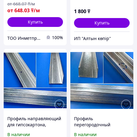
м/д; н/д
от
668
.07
₸/м
от
648
.03
₸/м
1 800
₸
Купить
Купить
100%
ТОО Инметпром
ИП "Алтын көпір"
Профиль направляющий
Профиль
для гипсокартона,
перегородочный
50х40х0.6 мм
стоечный ПС, 75х50х0.6
В наличии
В наличии
мм