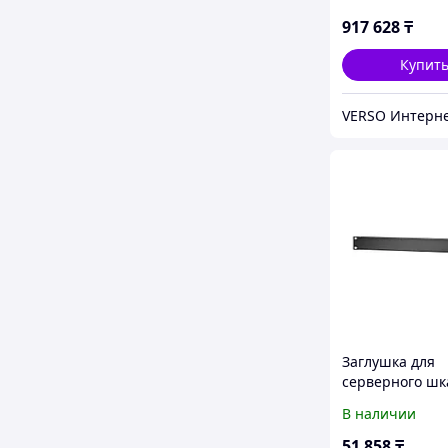
600/42U/1000
917 628
₸
Купит
Заглушка для
серверного шк
ER7BP1U 1U
В наличии
Металлическа
51 858
₸