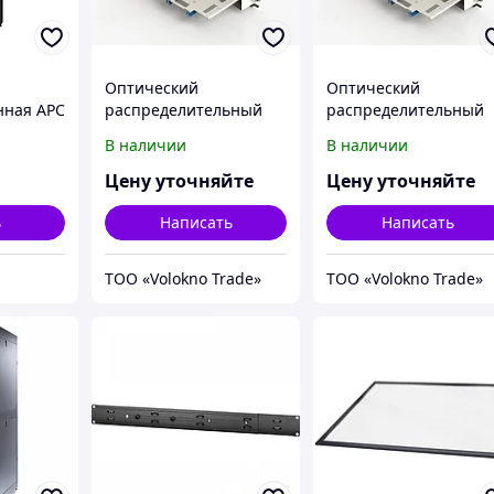
Оптический
Оптический
нная APC
распределительный
распределительный
шкаф ШРПО-72F
шкаф ШРПО-72F
В наличии
В наличии
Цену уточняйте
Цену уточняйте
ь
Написать
Написать
ТОО «Volokno Trade»
ТОО «Volokno Trade»