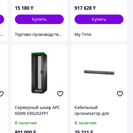
600/42U/1000
15 180
₸
917 628
₸
Купить
Купить
OnShop интернет магазин
Торгово-производственная компания "АЛЬЯНС"
My Time
Серверный шкаф APC
Кабельный
600W ER6202FP1
организатор для
 х
серверного шкафа APC
В наличии
В наличии
ER7DCM
801 000
₸
25 211
₸