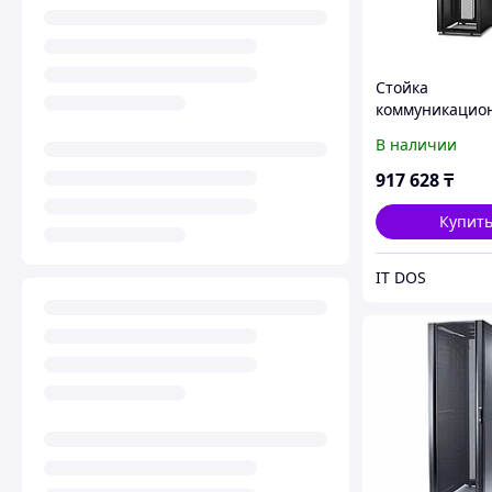
Стойка
коммуникацио
ER6202FP1
В наличии
600/42U/1000
917 628
₸
Купит
IT DOS