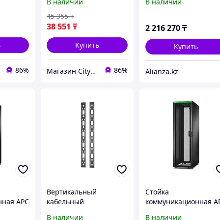
В наличии
В наличии
ER7PDUBRKT
NetShelter WX, 19", 13
663х584х631 мм
45 355
₸
(ВхШхГ), дверь:
38 551
₸
2 216 270
₸
перфорация,
ь
Купить
Купить
86%
86%
Магазин CityCom.kz +7-727-250-1209
Alianza.kz
Вертикальный
Стойка
нная APC
кабельный
коммуникационная A
организатор для
ER6202FP1
В наличии
В наличии