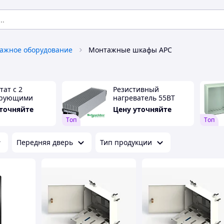
ажное оборудование
Монтажные шкафы APC
тат с 2
Резистивный
ирующими
нагреватель 55ВТ
ами
110-250В
уточняйте
Цену уточняйте
Tоп
Tоп
Передняя дверь
Тип продукции