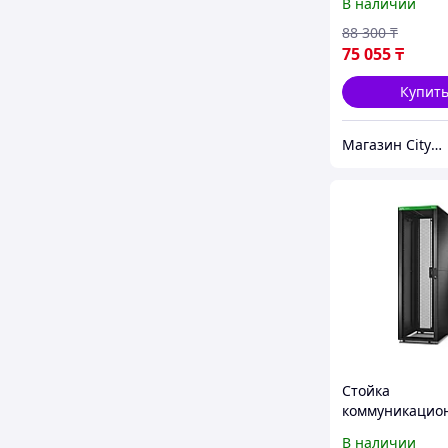
В наличии
88 300
₸
75 055
₸
Купит
Магазин CityCom.kz +7-727-250-1209
Стойка
коммуникацио
ER6202FP1
В наличии