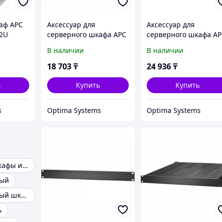
аф APC
Аксессуар для
Аксессуар для
42U
серверного шкафа APC
серверного шкафа A
ER7DCM
потолочная панель 9
В наличии
В наличии
мм ACDC2100
18 703
₸
24 936
₸
ь
Купить
Купить
s
Optima Systems
Optima Systems
Монтажные шкафы и стойки
ный
Коммутационный шкаф
ь