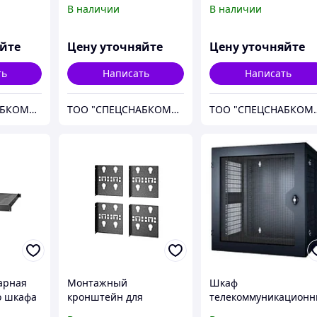
C-
симплекс LC/APC-
В наличии
В наличии
LC/APC 1м
001M
F222201G1Z20001M
яйте
Цену уточняйте
Цену уточняйте
ть
Написать
Написать
ТОО "СПЕЦСНАБКОМПЛЕКТ-Т"
ТОО "СПЕЦСНАБКОМПЛЕКТ-Т"
ТОО "СПЕЦС
арная
Монтажный
Шкаф
о шкафа
кронштейн для
телекоммуникацион
серверного шкафа APC
й настенный APC