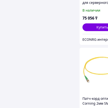
для серверног
APC ER7SHELFS
В наличии
75 056
₸
Купит
Патч-корд опт
Corning 2мм S