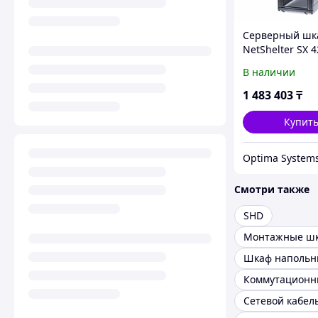
Серверный шк
NetShelter SX 
AR3300
В наличии
1 483 403
₸
Купит
Optima System
Смотри также
SHD
Шкаф наполь
Сетевой кабел