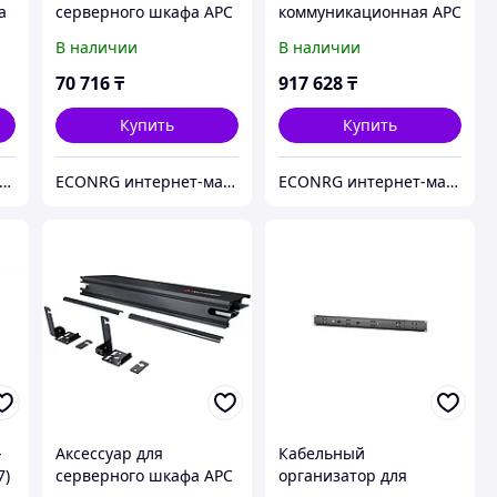
а
серверного шкафа APC
коммуникационная APC
ER7BP1U 1U
ER6202FP1
В наличии
В наличии
Металлическая
600/42U/1000
70 716
₸
917 628
₸
Купить
Купить
CONRG интернет-магазин
ECONRG интернет-магазин
ECONRG интернет-магазин
-
Аксессуар для
Кабельный
7)
серверного шкафа APC
организатор для