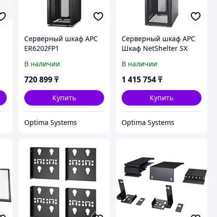
Серверный шкаф APC
Серверный шкаф APC
ER6202FP1
Шкаф NetShelter SX
42U, ширина 600 мм,
В наличии
В наличии
глубина 1070 мм,
черные боковые
720 899
₸
1 415 754
₸
панели AR3100
Купить
Купить
Optima Systems
Optima Systems