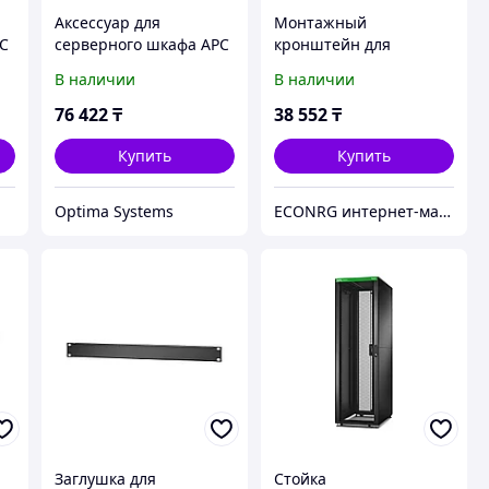
Аксессуар для
Монтажный
PC
серверного шкафа APC
кронштейн для
ER7SHELF
серверного шкафа APC
В наличии
В наличии
ER7PDUBRKT
76 422
₸
38 552
₸
Купить
Купить
Optima Systems
ECONRG интернет-магазин
Заглушка для
Стойка