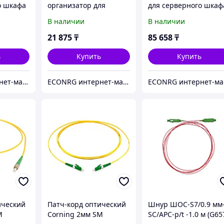
о шкафа
организатор для
для серверного шкаф
серверного шкафа APC
APC ER7SHELF
В наличии
В наличии
ER7DCM
21 875
₸
85 658
₸
ь
Купить
Купить
ECONRG интернет-магазин
ECONRG интернет-магазин
E
ический
Патч-корд оптический
Шнур ШОС-S7/0.9 мм
M
Corning 2мм SM
SC/APC-p/t -1.0 м (G65