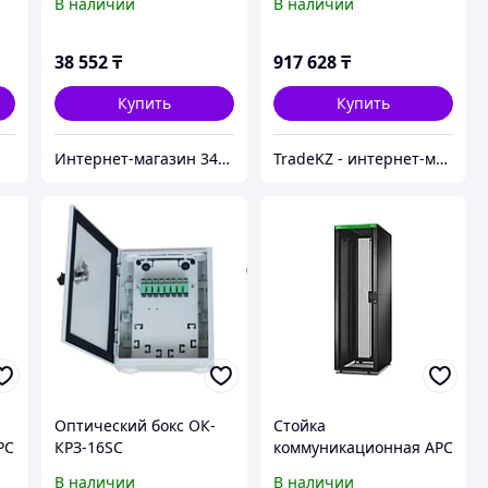
В наличии
В наличии
U,
ER7PDUBRKT
600/42U/1000
38 552
₸
917 628
₸
Купить
Купить
Интернет-магазин 345.kz
TradeKZ - интернет-магазин
Оптический бокс ОК-
Стойка
PC
КРЗ-16SC
коммуникационная APC
ER6202FP1
В наличии
В наличии