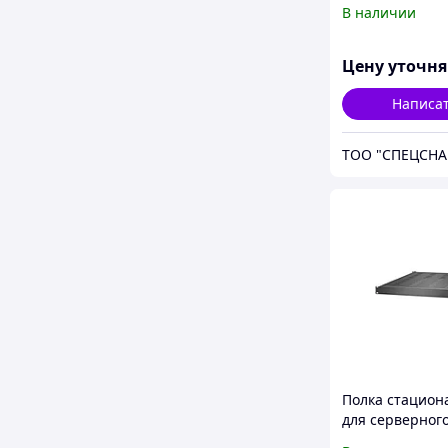
симплекс FC/AP
В наличии
FС/APC 1м
F212101G1Z20
Цену уточн
Написа
Полка стацион
для серверног
APC ER7SHELFS