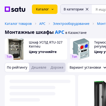
Каталог
В категории
Каталог товаров
APC
Электрооборудование
Монт
Монтажные шкафы
APC
в Казахстане
Шкаф УСПД RTU-327
Tермос
Kerneu
регул
уставк
Цену уточняйте
Цену 
Tоп
Tоп
По рейтингу
Дешевле
Дороже
Вариант установки