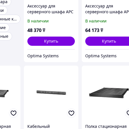
пара
Аксессуар для
Аксессуар для
ки
серверного шкафа APC
серверного шкафа A
ER7BP1U
ER7SHELFS
Структурированные кабельные системы
В наличии
В наличии
ние
48 370
₸
64 173
₸
жные
Купить
Купить
Optima Systems
Optima Systems
арная
Кабельный
Полка стационарная