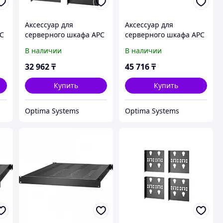
Аксессуар для
Аксессуар для
PC
серверного шкафа APC
серверного шкафа APC
00
ER7PDUBRKT
направляющая для
В наличии
В наличии
монтажа потолочных
панелей 100 мм
32 962
₸
45 716
₸
ACDC2003
Купить
Купить
Optima Systems
Optima Systems