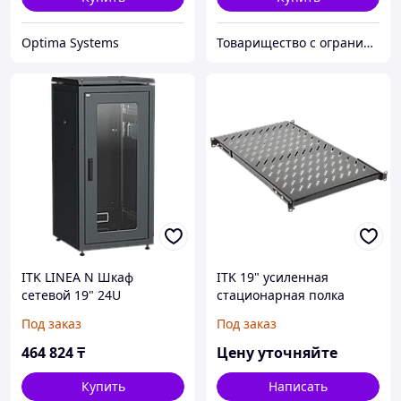
Optima Systems
Товарищество с ограниченной ответственностью "Nabludenie.kz"
ITK LINEA N Шкаф
ITK 19" усиленная
сетевой 19" 24U
стационарная полка
600х600мм стеклянная
глубиной 1000мм, черная
Под заказ
Под заказ
передняя дверь задняя
металлическая черный
464 824
₸
Цену уточняйте
Купить
Написать