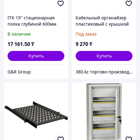
ITK 19" стационарная
Кабельный органайзер
полка глубиной 600мм
пластиковый с крышкой
черная
19" 1U глубина 60мм
В наличии
Под заказ
черный ITK
17 161
.50
₸
9 270
₸
Купить
Купить
G&R Group
380.kz торгово-производственная компания (ТОО "AilinEX" юр. лицо)