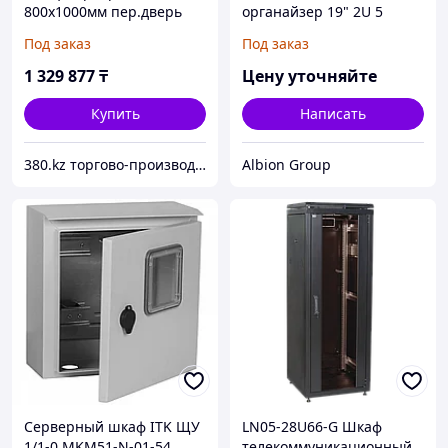
800х1000мм пер.дверь
органайзер 19" 2U 5
двухстворчатая перф. RAL
колец черный
Под заказ
Под заказ
7035 LINEA S ITK
1 329 877
₸
Цену уточняйте
Купить
Написать
380.kz торгово-производственная компания (ТОО "AilinEX" юр. лицо)
Albion Group
Серверный шкаф ITK ЩУ
LN05-28U66-G Шкаф
1/1-0 MKM51-N-01-54
телекоммуникационный