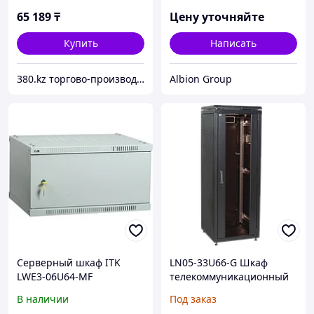
питания серая ITK
65 189
₸
Цену уточняйте
Купить
Написать
380.kz торгово-производственная компания (ТОО "AilinEX" юр. лицо)
Albion Group
Серверный шкаф ITK
LN05-33U66-G Шкаф
LWE3-06U64-MF
телекоммуникационный
19" напольный 33U
В наличии
Под заказ