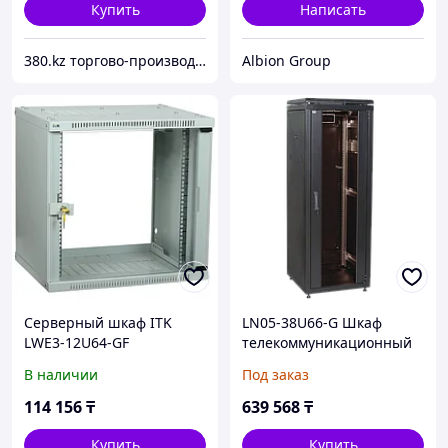
Купить
Написать
380.kz торгово-производственная компания (ТОО "AilinEX" юр. лицо)
Albion Group
Серверный шкаф ITK
LN05-38U66-G Шкаф
LWE3-12U64-GF
телекоммуникационный
19" напольный 38U
В наличии
Под заказ
114 156
₸
639 568
₸
Купить
Купить