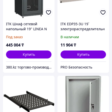
ITK Шкаф сетевой
ITK EDP35-3U 19`
напольный 19" LINEA N
электрораспределительн
18U 600х800мм
ая панель, 3U серая
Под заказ
В наличии
стеклянная передняя
дверь черный
445 004
₸
11 904
₸
Купить
Купить
380.kz торгово-производственная компания (ТОО "AilinEX" юр. лицо)
PRO Безопасность