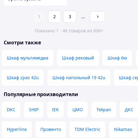
1
2
3
...
Показано 1 - 48 товаров из 600+
Смотри также
Шкаф мультимедиа
Шкаф рековый
Шкаф 6ю
Шкаф zpas 42u
Шкаф напольный 19 42u
Шкаф се
Популярные производители
DKC
SHIP
IEK
ЦМО
Tekpan
ДКС
Hyperline
Провенто
TDM Electric
Nikamax