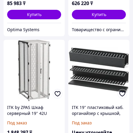
85 983
₸
626 220
₸
Купить
Купить
Optima Systems
Товарищество с ограниченной ответственностью "Nabludenie.kz"
ITK by ZPAS Шкаф
ITK 19" пластиковый каб.
серверный 19" 42U
органайзер с крышкой,
800х1000мм
2U, чер
Под заказ
Под заказ
одностворчатые
перфорированные двери
1 848 297
₸
Цену уточняйте