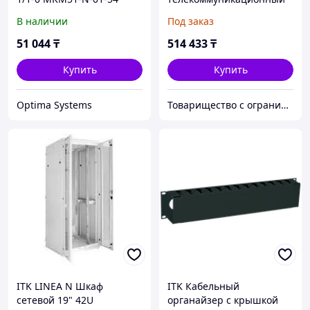
19" напольный 28U
В наличии
Под заказ
51 044
₸
514 433
₸
Купить
Купить
Optima Systems
Товарищество с ограниченной ответственностью "Nabludenie.kz"
ITK LINEA N Шкаф
ITK Кабельный
сетевой 19" 42U
органайзер с крышкой