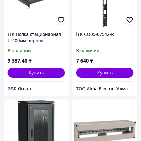
ITK Полка стационарная
iTK CO05-07542-R
L=400мм черная
В наличии
В наличии
9 387
.40
₸
7 640
₸
Купить
Купить
G&R Group
ТОО Alma Electric (Алма Электрик)