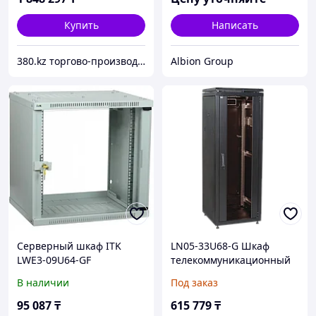
серый РФ
Купить
Написать
380.kz торгово-производственная компания (ТОО "AilinEX" юр. лицо)
Albion Group
Серверный шкаф ITK
LN05-33U68-G Шкаф
LWE3-09U64-GF
телекоммуникационный
19" напольный 33U
В наличии
Под заказ
95 087
₸
615 779
₸