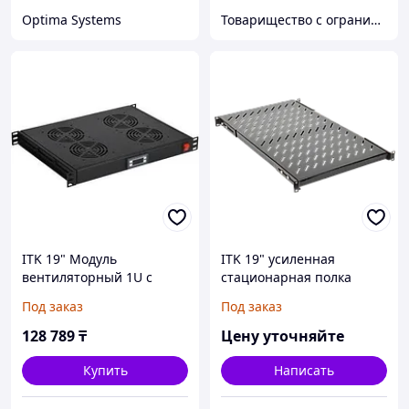
Optima Systems
Товарищество с ограниченной ответственностью "Nabludenie.kz"
ITK 19" Модуль
ITK 19" усиленная
вентиляторный 1U с
стационарная полка
цифровым термостатом 4
глубиной 600мм, черная
Под заказ
Под заказ
вентилятора черный
128 789
₸
Цену уточняйте
Купить
Написать