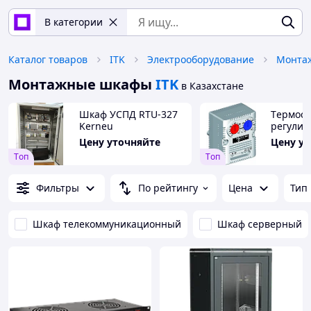
В категории
Каталог товаров
ITK
Электрооборудование
Монтаж
Монтажные шкафы
ITK
в Казахстане
Шкаф УСПД RTU-327
Tермост
Kerneu
регули
уставка
Цену уточняйте
Цену у
Tоп
Tоп
Фильтры
По рейтингу
Цена
Тип
Шкаф телекоммуникационный
Шкаф серверный