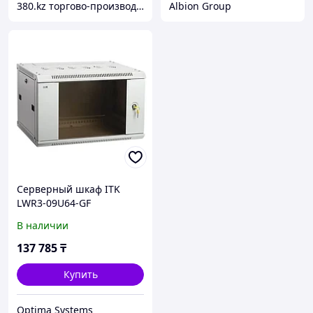
380.kz торгово-производственная компания (ТОО "AilinEX" юр. лицо)
Albion Group
Серверный шкаф ITK
LWR3-09U64-GF
В наличии
137 785
₸
Купить
Optima Systems