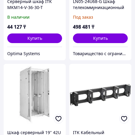
Серверный шкаф ITK
LN05-24U68-G Шкаф
MKM14-V-36-30-T
телекоммуникационный
19" напольный 24U
В наличии
Под заказ
44 127
₸
498 481
₸
Купить
Купить
Optima Systems
Товарищество с ограниченной ответственностью "Nabludenie.kz"
Шкаф серверный 19" 42U
ITK Кабельный