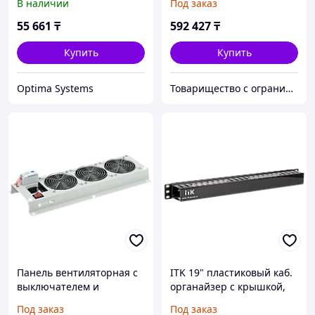
В наличии
Под заказ
55 661
₸
592 427
₸
Купить
Купить
Optima Systems
Товарищество с ограниченной ответственностью "Nabludenie.kz"
Панель вентиляторная с
ITK 19" пластиковый каб.
выключателем и
органайзер с крышкой,
термостатом 3
1U, чер
Под заказ
Под заказ
вентилятора без кабеля