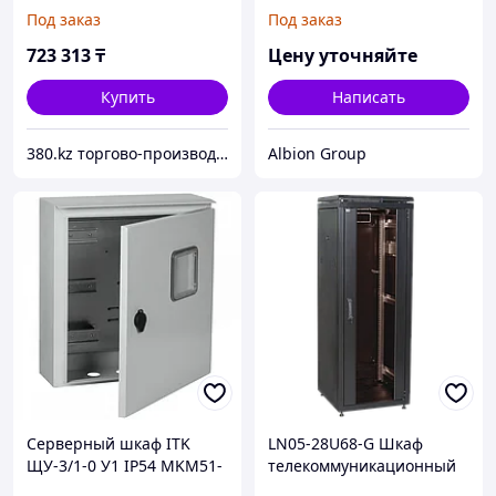
800х800мм стеклянная
19" 2U черный
Под заказ
Под заказ
передняя дверь задняя
металлическая серый
723 313
₸
Цену уточняйте
Купить
Написать
380.kz торгово-производственная компания (ТОО "AilinEX" юр. лицо)
Albion Group
Серверный шкаф ITK
LN05-28U68-G Шкаф
ЩУ-3/1-0 У1 IP54 MKM51-
телекоммуникационный
N-03-54
19" напольный 28U