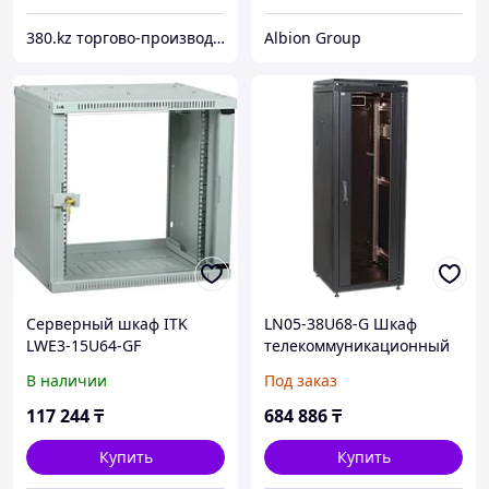
380.kz торгово-производственная компания (ТОО "AilinEX" юр. лицо)
Albion Group
Серверный шкаф ITK
LN05-38U68-G Шкаф
LWE3-15U64-GF
телекоммуникационный
19" напольный 38U
В наличии
Под заказ
117 244
₸
684 886
₸
Купить
Купить