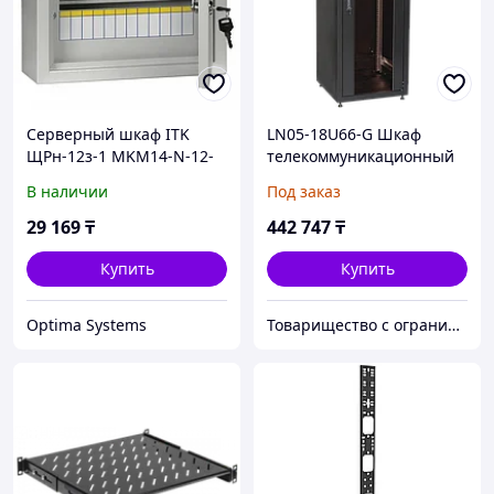
Серверный шкаф ITK
LN05-18U66-G Шкаф
ЩРн-12з-1 MKM14-N-12-
телекоммуникационный
31-Z
19" напольный 18U
В наличии
Под заказ
29 169
₸
442 747
₸
Купить
Купить
Optima Systems
Товарищество с ограниченной ответственностью "Nabludenie.kz"