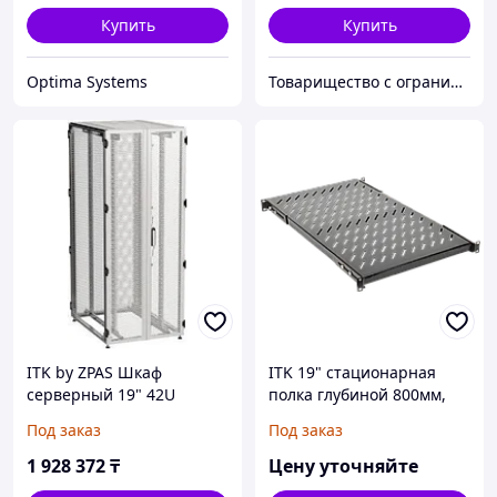
Купить
Купить
Optima Systems
Товарищество с ограниченной ответственностью "Nabludenie.kz"
ITK by ZPAS Шкаф
ITK 19" стационарная
серверный 19" 42U
полка глубиной 800мм,
800х1000мм
черная
Под заказ
Под заказ
двухстворчатые
перфорированные двери
1 928 372
₸
Цену уточняйте
серый