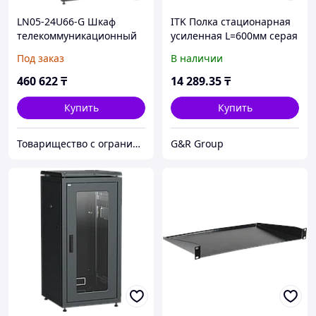
LN05-24U66-G Шкаф
ITK Полка стационарная
телекоммуникационный
усиленная L=600мм серая
19" напольный 24U
Под заказ
В наличии
460 622
₸
14 289
.35
₸
Купить
Купить
Товарищество с ограниченной ответственностью "Nabludenie.kz"
G&R Group