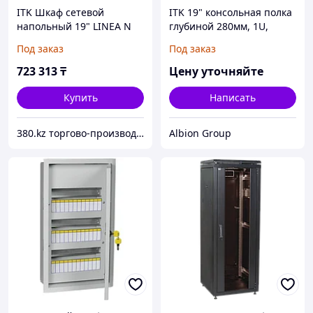
ITK Шкаф сетевой
ITK 19" консольная полка
напольный 19" LINEA N
глубиной 280мм, 1U,
42U 800х800мм
черная
Под заказ
Под заказ
стеклянная передняя
дверь, задняя
723 313
₸
Цену уточняйте
металлическая черный
Купить
Написать
380.kz торгово-производственная компания (ТОО "AilinEX" юр. лицо)
Albion Group