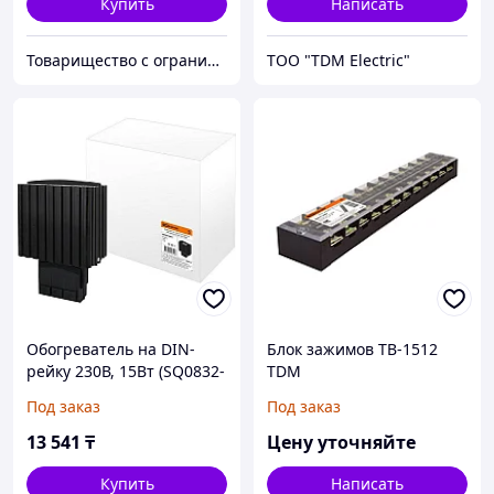
Купить
Написать
Товарищество с ограниченной ответственностью "Nabludenie.kz"
ТОО "TDM Electric"
Обогреватель на DIN-
Блок зажимов ТВ-1512
рейку 230В, 15Вт (SQ0832-
TDM
0001)
Под заказ
Под заказ
13 541
₸
Цену уточняйте
Купить
Написать