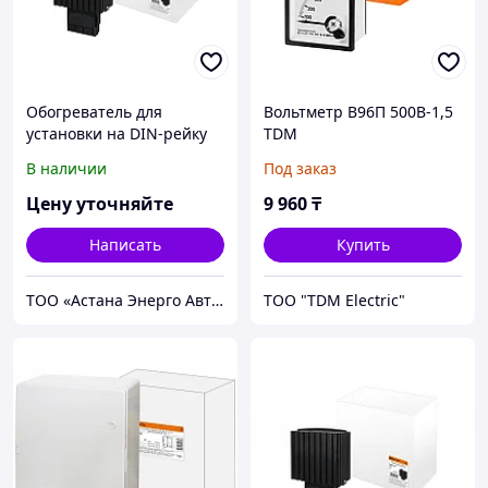
Обогреватель для
Вольтметр В96П 500В-1,5
установки на DIN-рейку
TDM
Tdm 230 В, 15 Вт
В наличии
Под заказ
Цену уточняйте
9 960
₸
Написать
Купить
ТОО «Астана Энерго Автоматика»
ТОО "TDM Electric"