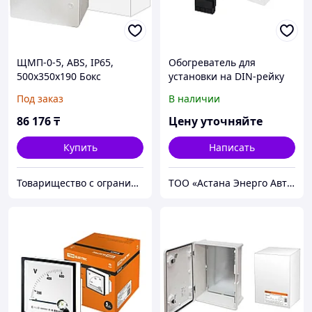
ЩМП-0-5, ABS, IP65,
Обогреватель для
500x350x190 Бокс
установки на DIN-рейку
пластиковый
Tdm 230 В, 30 Вт
Под заказ
В наличии
антивандальный
86 176
₸
Цену уточняйте
Купить
Написать
Товарищество с ограниченной ответственностью "Nabludenie.kz"
ТОО «Астана Энерго Автоматика»