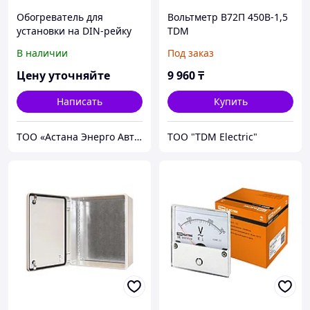
Обогреватель для
Вольтметр В72П 450В-1,5
установки на DIN-рейку
TDM
Tdm 230 В, 75 Вт
В наличии
Под заказ
Цену уточняйте
9 960
₸
Написать
Купить
ТОО «Астана Энерго Автоматика»
ТОО "TDM Electric"