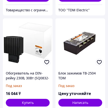
Товарищество с ограниченной ответственностью "Nabludenie.kz"
ТОО "TDM Electric"
Обогреватель на DIN-
Блок зажимов ТВ-2504
рейку 230В, 30Вт (SQ0832-
TDM
0002)
Под заказ
Под заказ
16 044
₸
Цену уточняйте
Купить
Написать