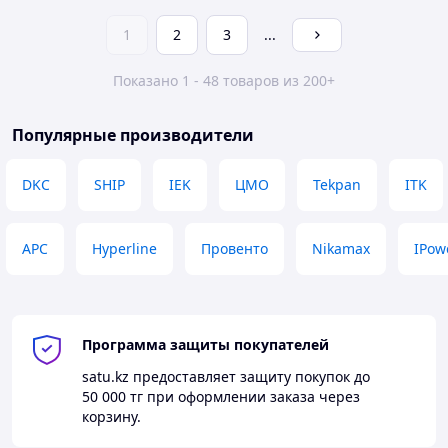
1
2
3
...
Показано 1 - 48 товаров из 200+
Популярные производители
DKC
SHIP
IEK
ЦМО
Tekpan
ITK
APC
Hyperline
Провенто
Nikamax
IPow
Программа защиты покупателей
satu.kz
предоставляет защиту покупок до
50 000 тг
при оформлении заказа через
корзину.