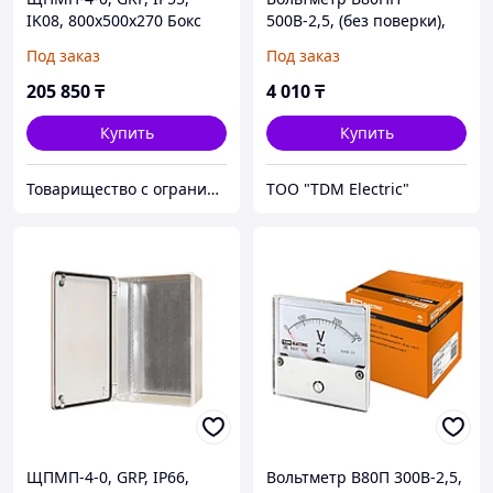
IK08, 800х500х270 Бокс
500В-2,5, (без поверки),
пластиковый
TDM
Под заказ
Под заказ
антивандальный
205 850
₸
4 010
₸
Купить
Купить
Товарищество с ограниченной ответственностью "Nabludenie.kz"
ТОО "TDM Electric"
ЩПМП-4-0, GRP, IP66,
Вольтметр В80П 300В-2,5,