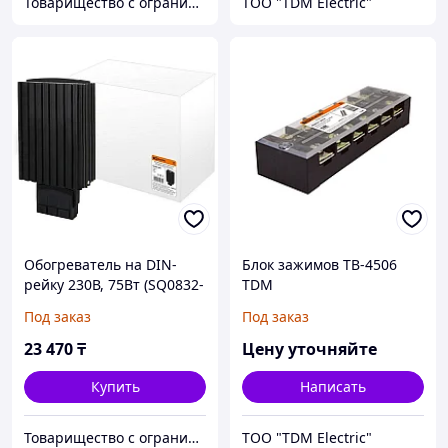
Товарищество с ограниченной ответственностью "Nabludenie.kz"
ТОО "TDM Electric"
Обогреватель на DIN-
Блок зажимов ТВ-4506
рейку 230В, 75Вт (SQ0832-
TDM
0005)
Под заказ
Под заказ
23 470
₸
Цену уточняйте
Купить
Написать
Товарищество с ограниченной ответственностью "Nabludenie.kz"
ТОО "TDM Electric"