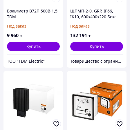
Вольтметр В72П 500В-1,5
ЩПМП-2-0, GRP, IP66,
TDM
IK10, 600х400х220 Бокс
пластиковый
Под заказ
Под заказ
антивандальный
9 960
₸
132 191
₸
Купить
Купить
ТОО "TDM Electric"
Товарищество с ограниченной ответственностью "Nabludenie.kz"