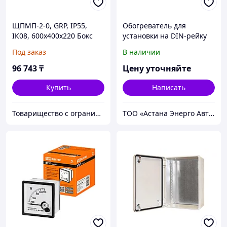
ЩПМП-2-0, GRP, IP55,
Обогреватель для
IК08, 600х400х220 Бокс
установки на DIN-рейку
пластиковый
Tdm 230 В, 60 Вт
Под заказ
В наличии
антивандальный
96 743
₸
Цену уточняйте
Купить
Написать
Товарищество с ограниченной ответственностью "Nabludenie.kz"
ТОО «Астана Энерго Автоматика»