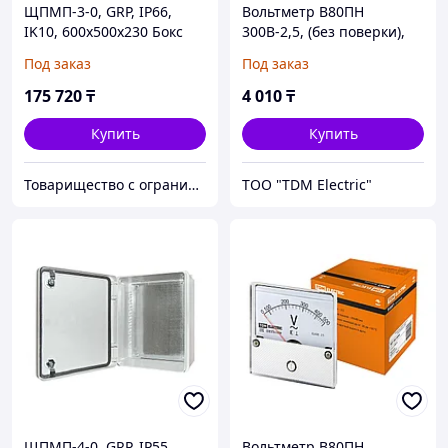
ЩПМП-3-0, GRP, IP66,
Вольтметр В80ПН
IK10, 600х500х230 Бокс
300В-2,5, (без поверки),
пластиковый
TDM
Под заказ
Под заказ
антивандальный
175 720
₸
4 010
₸
Купить
Купить
Товарищество с ограниченной ответственностью "Nabludenie.kz"
ТОО "TDM Electric"
ЩПМП-4-0, GRP, IP55,
Вольтметр В80ПН