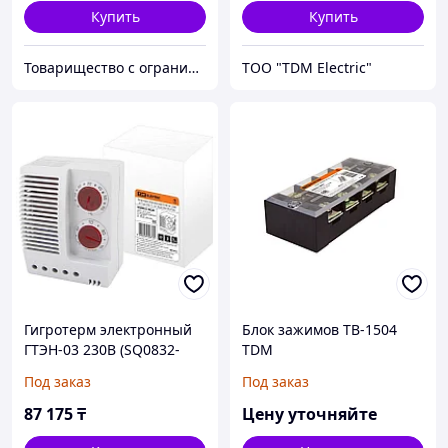
Купить
Купить
Товарищество с ограниченной ответственностью "Nabludenie.kz"
ТОО "TDM Electric"
Гигротерм электронный
Блок зажимов ТВ-1504
ГТЭН-03 230В (SQ0832-
TDM
0028) Регулятор
Под заказ
Под заказ
температуры воздуха и
относительной
87 175
₸
Цену уточняйте
влажности