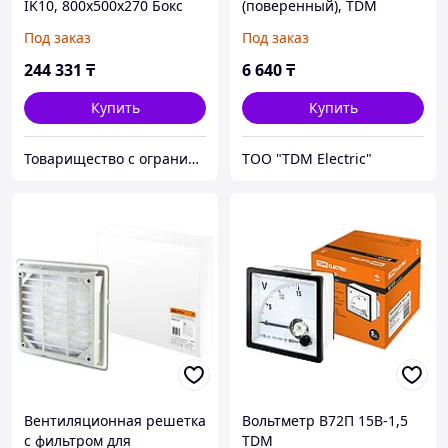
IK10, 800х500х270 Бокс
(поверенный), TDM
пластиковый
Под заказ
Под заказ
антивандальный
244 331
₸
6 640
₸
Купить
Купить
Товарищество с ограниченной ответственностью "Nabludenie.kz"
ТОО "TDM Electric"
Вентиляционная решетка
Вольтметр В72П 15В-1,5
с фильтром для
TDM