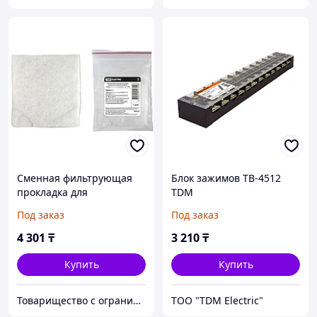
Сменная фильтрующая
Блок зажимов ТВ-4512
прокладка для
TDM
вентиляционной
Под заказ
Под заказ
решетки SQ0832-0115
(120мм), 5шт
4 301
₸
3 210
₸
Купить
Купить
Товарищество с ограниченной ответственностью "Nabludenie.kz"
ТОО "TDM Electric"