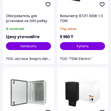
Обогреватель для
Вольтметр В72П 300В-1,5
установки на DIN-рейку
TDM
Tdm 230 В, 45 Вт
В наличии
Под заказ
Цену уточняйте
9 960
₸
Написать
Купить
ТОО «Астана Энерго Автоматика»
ТОО "TDM Electric"