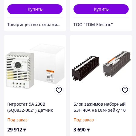
Купить
Купить
Товарищество с ограниченной ответственностью "Nabludenie.kz"
ТОО "TDM Electric"
Гигростат 5А 230В
Блок зажимов наборный
(SQ0832-0021) Датчик
БЗН 40А на DIN-рейку 10
влажности воздуха
пар TDM
Под заказ
Под заказ
29 912
₸
3 690
₸