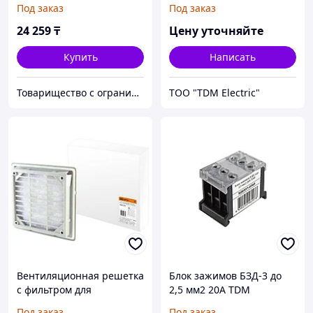
Под заказ
Под заказ
(250 мм)
24 259
₸
Цену уточняйте
Купить
Написать
Товарищество с ограниченной ответственностью "Nabludenie.kz"
ТОО "TDM Electric"
Вентиляционная решетка
Блок зажимов БЗД-3 до
с фильтром для
2,5 мм2 20A TDM
вентилятора SQ0832-0013
Под заказ
Под заказ