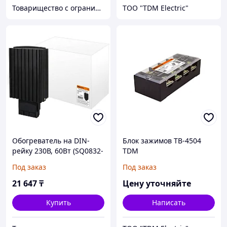
Товарищество с ограниченной ответственностью "Nabludenie.kz"
ТОО "TDM Electric"
Обогреватель на DIN-
Блок зажимов ТВ-4504
рейку 230В, 60Вт (SQ0832-
TDM
0004)
Под заказ
Под заказ
21 647
₸
Цену уточняйте
Купить
Написать