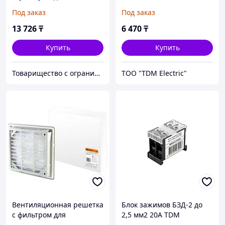
вентилятора SQ0832-0010
Под заказ
Под заказ
(150 мм)
13 726
₸
6 470
₸
Купить
Купить
Товарищество с ограниченной ответственностью "Nabludenie.kz"
ТОО "TDM Electric"
Вентиляционная решетка
Блок зажимов БЗД-2 до
с фильтром для
2,5 мм2 20A TDM
вентилятора SQ0832-0012