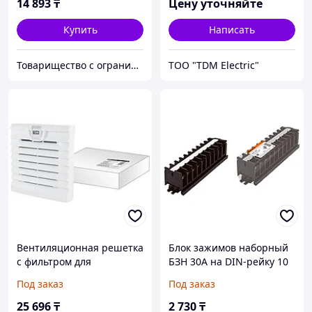
14 893
₸
Цену уточняйте
Купить
Написать
Товарищество с ограниченной ответственностью "Nabludenie.kz"
ТОО "TDM Electric"
Вентиляционная решетка
Блок зажимов наборный
с фильтром для
БЗН 30А на DIN-рейку 10
вентилятора ВФУ SQ0832-
пар TDM
Под заказ
Под заказ
0114 (323 мм)
25 696
₸
2 730
₸