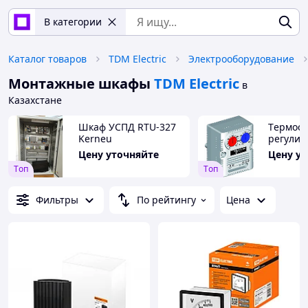
В категории
Каталог товаров
TDM Electric
Электрооборудование
Монтажные шкафы
TDM Electric
в
Казахстане
Шкаф УСПД RTU-327
Tермост
Kerneu
регули
уставка
Цену уточняйте
Цену у
Tоп
Tоп
Фильтры
По рейтингу
Цена