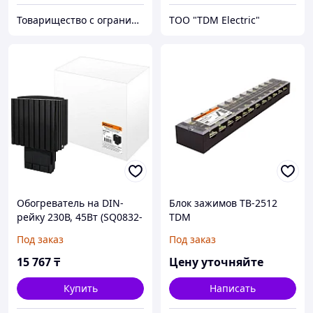
Товарищество с ограниченной ответственностью "Nabludenie.kz"
ТОО "TDM Electric"
Обогреватель на DIN-
Блок зажимов ТВ-2512
рейку 230В, 45Вт (SQ0832-
TDM
0003)
Под заказ
Под заказ
15 767
₸
Цену уточняйте
Купить
Написать