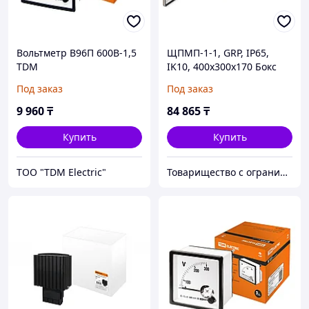
Вольтметр В96П 600В-1,5
ЩПМП-1-1, GRP, IP65,
TDM
IK10, 400х300х170 Бокс
пластиковый
Под заказ
Под заказ
антивандальный
9 960
₸
84 865
₸
Купить
Купить
ТОО "TDM Electric"
Товарищество с ограниченной ответственностью "Nabludenie.kz"