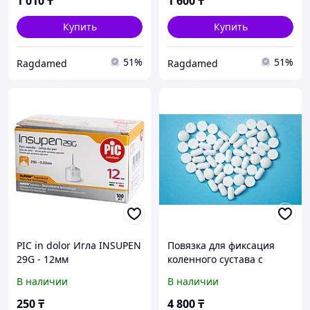
1 010
₸
1 600
₸
Купить
Купить
51%
51%
Ragdamed
Ragdamed
PIC in dolor Игла INSUPEN
Повязка для фиксация
29G - 12мм
коленного сустава с
открытой чашечкой р-р 4
В наличии
В наличии
(наколенник))
250
₸
4 800
₸