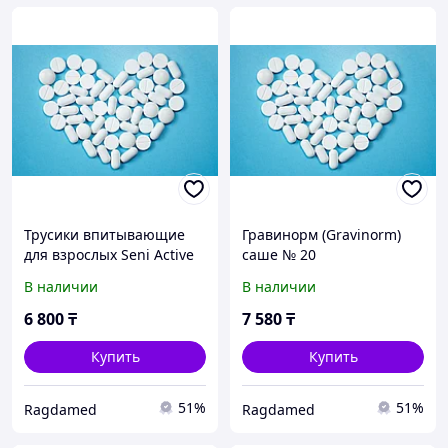
Трусики впитывающие
Гравинорм (Gravinorm)
для взрослых Seni Active
саше № 20
medium сени №10
В наличии
В наличии
6 800
₸
7 580
₸
Купить
Купить
51%
51%
Ragdamed
Ragdamed