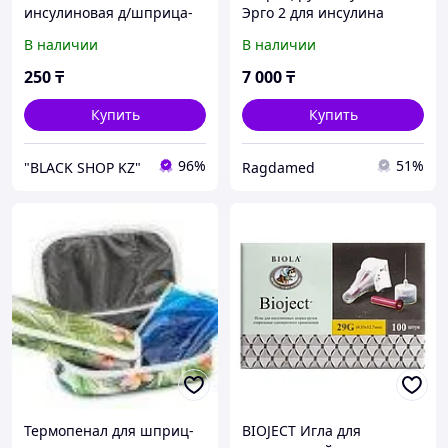
инсулиновая д/шприца-
Эрго 2 для инсулина
ручки 8 мм
В наличии
В наличии
250
₸
7 000
₸
Купить
Купить
96%
51%
"BLACK SHOP KZ"
Ragdamed
Термопенал для шприц-
BIOJECT Игла для