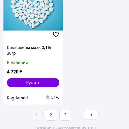
Комфодерм мазь 0,1%
30гр
В наличии
4 720
₸
Купить
51%
Ragdamed
1
2
3
...
Показано 1 - 48 товаров из 100+