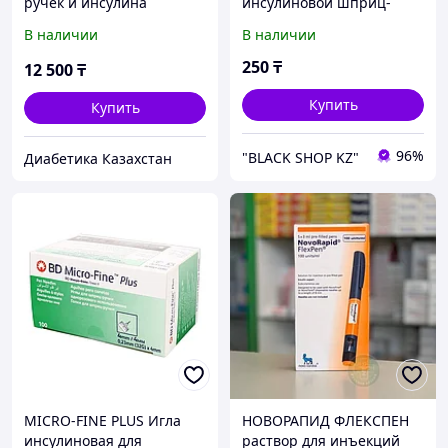
ручек и инсулина
инсулиновой шприц-
ручки 29G 0,33x8мм 1шт
В наличии
В наличии
250
₸
12 500
₸
Купить
Купить
96%
"BLACK SHOP KZ"
Диабетика Казахстан
MICRO-FINE PLUS Игла
НОВОРАПИД ФЛЕКСПЕН
инсулиновая для
раствор для инъекций