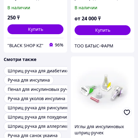
шприца-ручки 4 мм
100 ЕД/мл картридж 3 мл,
В наличии
В наличии
влож. в шприц-ручку №5
250
₸
от
24 000
₸
Купить
Купить
96%
"BLACK SHOP KZ"
ТОО БАТЫС-ФАРМ
Смотри также
Шприц ручка для диабетиков
Ручка для инсулина
Пенал для инсулиновых ручек
Ручка для уколов инсулина
Шприц ручка для ринсулин
Шприц ручка для похудения
Шприц ручка для аллергиков
Иглы для инсулиновых
шприц-ручек
Ручка для санок укаина