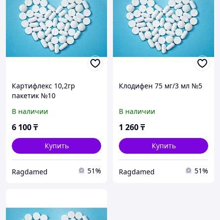
Картифлекс 10,2гр
Клодифен 75 мг/3 мл №5
пакетик №10
В наличии
В наличии
6 100
₸
1 260
₸
Купить
Купить
51%
51%
Ragdamed
Ragdamed