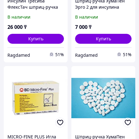
Инсулин Тресиба
Шприц-ручка ХумаПен
ФлексТач шприц-ручка
Эрго 2 для инсулина
раствор для инъекций
В наличии
В наличии
100 ЕД/мл 3 мл № 5
26 000
₸
7 000
₸
Купить
Купить
51%
51%
Ragdamed
Ragdamed
MICRO-FINE PLUS Игла
Шприц-ручка ХумаПен