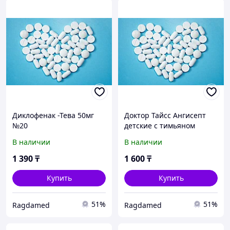
Диклофенак -Тева 50мг
Доктор Тайсс Ангисепт
№20
детские с тимьяном
пастилки № 24
В наличии
В наличии
1 390
₸
1 600
₸
Купить
Купить
51%
51%
Ragdamed
Ragdamed