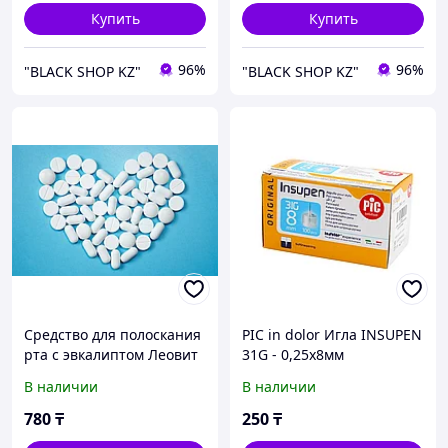
Купить
Купить
96%
96%
"BLACK SHOP KZ"
"BLACK SHOP KZ"
Средство для полоскания
PIC in dolor Игла INSUPEN
рта с эвкалиптом Леовит
31G - 0,25х8мм
В наличии
В наличии
780
₸
250
₸