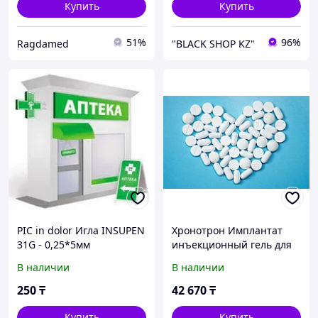
Купить
Купить
51%
96%
Ragdamed
"BLACK SHOP KZ"
PIC in dolor Игла INSUPEN
Хронотрон Имплантат
31G - 0,25*5мм
инъекционный гель для
внутрисуставного
В наличии
В наличии
введения 20 мг/мл 2 мл
250
₸
42 670
₸
Купить
Купить