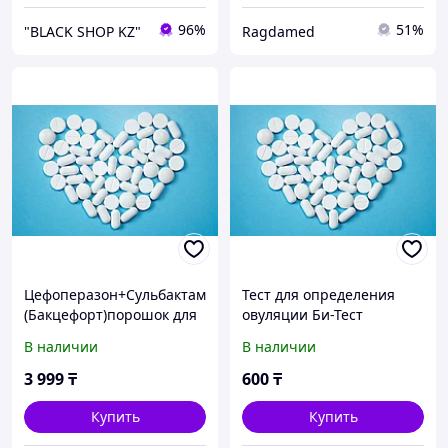
96%
51%
"BLACK SHOP KZ"
Ragdamed
Цефоперазон+Сульбактам
Тест для определения
(Бакцефорт)порошок для
овуляции Би-Тест
приготовления раствора
В наличии
В наличии
для инъекций 1 гр/1 гр №
1
3 999
₸
600
₸
Купить
Купить