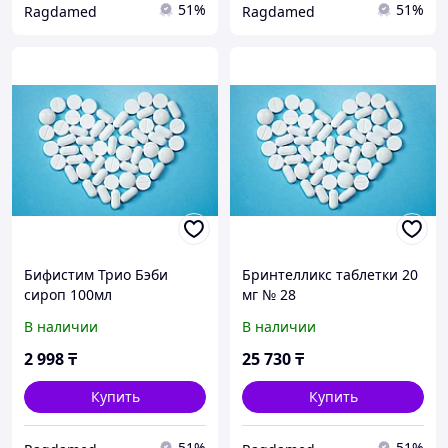
51%
51%
Ragdamed
Ragdamed
Бифистим Трио Бэби
Бринтелликс таблетки 20
сироп 100мл
мг № 28
В наличии
В наличии
2 998
₸
25 730
₸
Купить
Купить
51%
51%