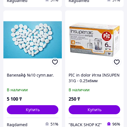
Ragdamed
Ragdamed
Вагилайф №10 супп.ваг.
PIC in dolor Игла INSUPEN
31G - 0.25x6мм
В наличии
В наличии
5 100
₸
250
₸
Купить
Купить
51%
96%
Ragdamed
"BLACK SHOP KZ"