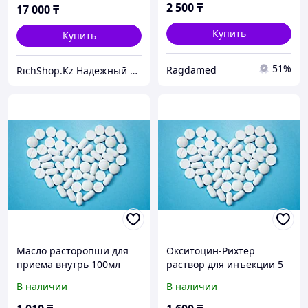
2 500
₸
17 000
₸
Купить
Купить
51%
Ragdamed
RichShop.Kz Надежный поставщик товаров 7 лет на рынке
Масло расторопши для
Окситоцин-Рихтер
приема внутрь 100мл
раствор для инъекции 5
МЕ/мл № 5
В наличии
В наличии