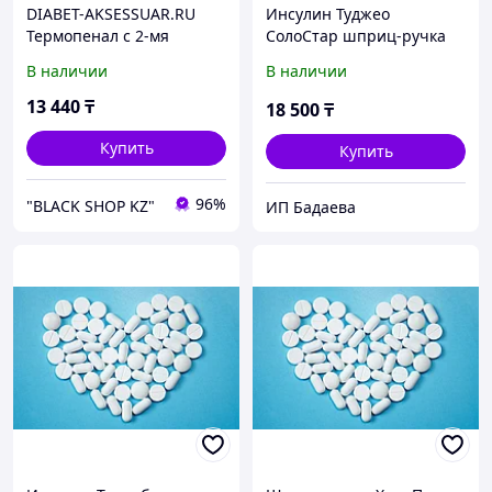
DIABET-AKSESSUAR.RU
Инсулин Туджео
Термопенал с 2-мя
СолоСтар шприц-ручка
аккумуляторами холода
300 ЕД/мл, 1,5 мл
В наличии
В наличии
для шприц-ручек и
инсулина зеленый
13 440
₸
18 500
₸
Купить
Купить
96%
"BLACK SHOP KZ"
ИП Бадаева