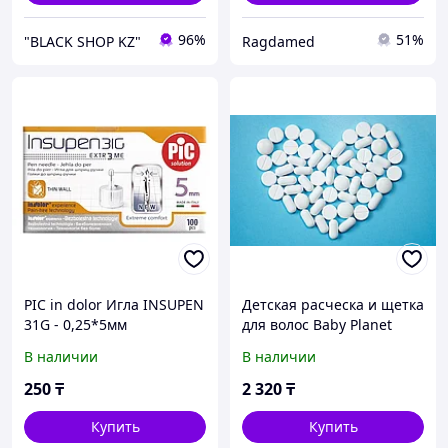
96%
51%
"BLACK SHOP KZ"
Ragdamed
PIC in dolor Игла INSUPEN
Детская расческа и щетка
31G - 0,25*5мм
для волос Baby Planet
В наличии
В наличии
250
₸
2 320
₸
Купить
Купить