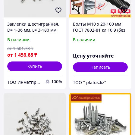
Заклепки шестигранная,
Болты М10 х 20-100 мм
D= 1-36 мм, L= 3-180 мм,
ГОСТ 7802-81 кл 10.9 (без
Материал: алюминий;
покрытия) МЕБЕЛЬНЫЙ,
В наличии
В наличии
сталь; нержавеющая
ДОРОЖНЫЙ
сталь...
от
1 501
.73
₸
от
1 456
.68
₸
Цену уточняйте
Купить
Написать
100%
ТОО Инметпром
ТОО " platus.kz"