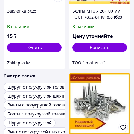
Заклепка 5х25
Болты М10 х 20-100 мм
ГОСТ 7802-81 кл 8.8 (без
покрытия) МЕБЕЛЬНЫЙ,
В наличии
В наличии
ДОРОЖНЫЙ
15
₸
Цену уточняйте
Купить
Написать
Zaklepka.kz
ТОО " platus.kz"
Смотри также
Шуруп с полукруглой головкой din
Шуруп с полукруглой шляпкой
Винты с полукруглой головкой
Болты с полукруглой головкой
Шуруп с полукруглой
Винт с полукруглой шляпкой