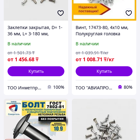
Заклепки закрытая, D= 1-
Винт, 17473-80, 4х10 мм,
36 мм, L= 3-180 мм,
Полукруглая головка
Материал: алюминий...,
В наличии
В наличии
Форма: заклепка-гайка...
от
1 501
.73
₸
от
1 039
.91
₸/кг
от
1 456
.68
₸
от
1 008
.71
₸/кг
Купить
Купить
100%
80%
ТОО Инметпром
ТОО "АВИАПРОМСТАЛЬ"