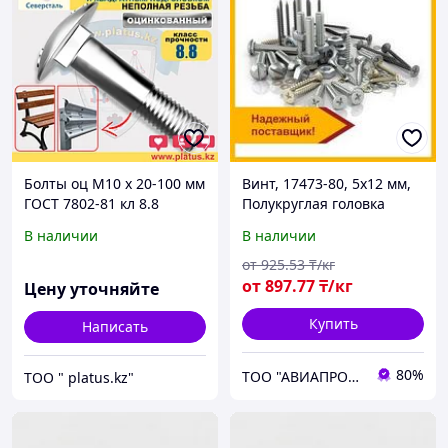
Болты оц М10 х 20-100 мм
Винт, 17473-80, 5х12 мм,
ГОСТ 7802-81 кл 8.8
Полукруглая головка
МЕБЕЛЬНЫЙ,
В наличии
В наличии
ДОРОЖНЫЙ
от
925
.53
₸/кг
от
897
.77
₸/кг
Цену уточняйте
Купить
Написать
80%
ТОО "АВИАПРОМСТАЛЬ"
ТОО " platus.kz"