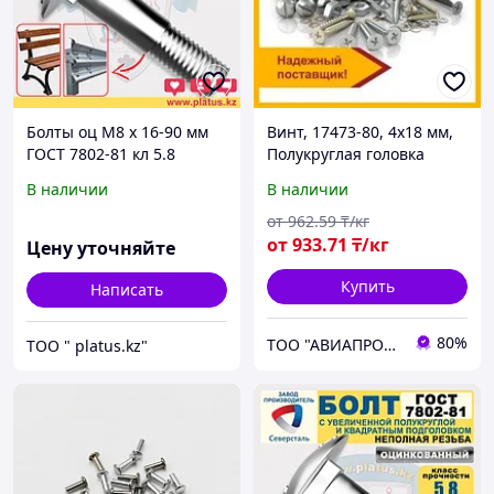
Болты оц М8 х 16-90 мм
Винт, 17473-80, 4х18 мм,
ГОСТ 7802-81 кл 5.8
Полукруглая головка
МЕБЕЛЬНЫЙ,
В наличии
В наличии
ДОРОЖНЫЙ
от
962
.59
₸/кг
от
933
.71
₸/кг
Цену уточняйте
Купить
Написать
80%
ТОО "АВИАПРОМСТАЛЬ"
ТОО " platus.kz"