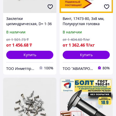
Заклепки
Винт, 17473-80, 3х8 мм,
цилиндрическая, D= 1-36
Полукруглая головка
мм, L= 3-180 мм,
В наличии
В наличии
Материал: алюминий;
сталь; нержавеющая
от
1 501
.73
₸
от
1 404
.60
₸/кг
сталь...
от
1 456
.68
₸
от
1 362
.46
₸/кг
Купить
Купить
100%
80%
ТОО Инметпром
ТОО "АВИАПРОМСТАЛЬ"