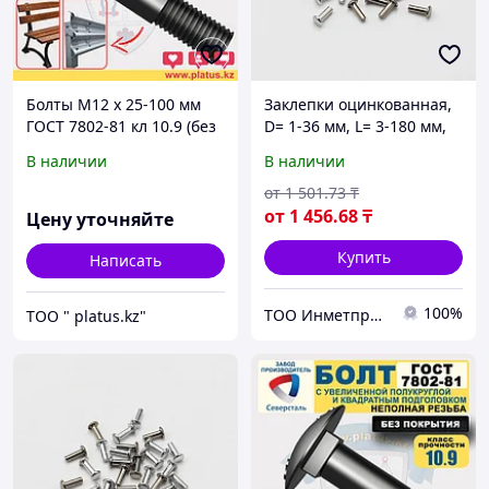
Болты М12 х 25-100 мм
Заклепки оцинкованная,
ГОСТ 7802-81 кл 10.9 (без
D= 1-36 мм, L= 3-180 мм,
покрытия) МЕБЕЛЬНЫЙ,
Материал: алюминий...,
В наличии
В наличии
ДОРОЖНЫЙ
Форма: заклепка-гайка...
от
1 501
.73
₸
от
1 456
.68
₸
Цену уточняйте
Купить
Написать
100%
ТОО Инметпром
ТОО " platus.kz"