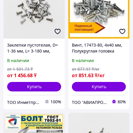
Заклепки пустотелая, D=
Винт, 17473-80, 4х40 мм,
1-36 мм, L= 3-180 мм,
Полукруглая головка
Материал: алюминий...,
В наличии
В наличии
Форма: заклепка-гайка...
от
1 501
.73
₸
от
877
.97
₸/кг
от
1 456
.68
₸
от
851
.63
₸/кг
Купить
Купить
100%
80%
ТОО Инметпром
ТОО "АВИАПРОМСТАЛЬ"