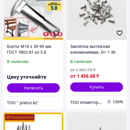
Болты М16 х 30-90 мм
Заклепка вытяжная
ГОСТ 7802-81 кл 5.8
алюминиевая, D= 1-36
МЕБЕЛЬНЫЙ,
мм, L= 3-180 мм,
В наличии
В наличии
ДОРОЖНЫЙ
Материал: алюминий...,
Форма: заклепка-гайка...
от
1 501
.73
₸
от
1 456
.68
₸
Цену уточняйте
Купить
Написать
100%
ТОО Инметпром
ТОО " platus.kz"