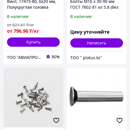
Винт, 17473-80, 6х20 мм,
Болты М16 х 30-90 мм
Полукруглая головка
ГОСТ 7802-81 кл 5.8 (без
покрытия) МЕБЕЛЬНЫЙ,
В наличии
В наличии
ДОРОЖНЫЙ
от
821
.61
₸/кг
от
796
.96
₸/кг
Цену уточняйте
Купить
Написать
80%
ТОО "АВИАПРОМСТАЛЬ"
ТОО " platus.kz"