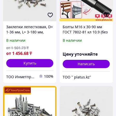
Заклепки лепестковая, D=
Болты М16 х 30-90 мм
1-36 мм, L= 3-180 мм,
ГОСТ 7802-81 кл 10.9 (без
Материал: алюминий...,
покрытия) МЕБЕЛЬНЫЙ,
В наличии
В наличии
Форма: заклепка-гайка...
ДОРОЖНЫЙ
от
1 501
.73
₸
от
1 456
.68
₸
Цену уточняйте
Купить
Написать
100%
ТОО Инметпром
ТОО " platus.kz"