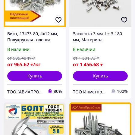
Винт, 17473-80, 4х12 мм,
Заклепка 3 мм, L= 3-180
Полукруглая головка
мм, Материал:
алюминий, Форма:
В наличии
В наличии
заклепка-гайка...
от
995
.48
₸/кг
от
1 501
.73
₸
от
965
.62
₸/кг
от
1 456
.68
₸
Купить
Купить
80%
100%
ТОО "АВИАПРОМСТАЛЬ"
ТОО Инметпром