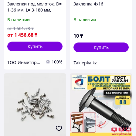
Заклепки под молоток, D=
Заклепка 4х16
1-36 мм, L= 3-180 мм,
Материал: алюминий...,
В наличии
В наличии
Форма: заклепка-гайка...
от
1 501
.73
₸
от
1 456
.68
₸
10
₸
Купить
Купить
100%
ТОО Инметпром
Zaklepka.kz