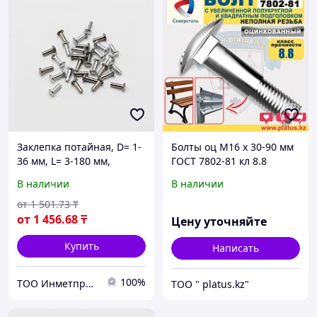
Заклепка потайная, D= 1-
Болты оц М16 х 30-90 мм
36 мм, L= 3-180 мм,
ГОСТ 7802-81 кл 8.8
Материал: алюминий;
МЕБЕЛЬНЫЙ,
В наличии
В наличии
сталь; нержавеющая
ДОРОЖНЫЙ
сталь...
от
1 501
.73
₸
от
1 456
.68
₸
Цену уточняйте
Купить
Написать
100%
ТОО Инметпром
ТОО " platus.kz"