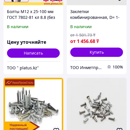
Болты М12 х 25-100 мм
Заклепки
ГОСТ 7802-81 кл 8.8 (без
комбинированная, D= 1-
покрытия) МЕБЕЛЬНЫЙ,
36 мм, L= 3-180 мм,
В наличии
В наличии
ДОРОЖНЫЙ
Материал: алюминий...,
Форма: заклепка-гайка...
от
1 501
.73
₸
от
1 456
.68
₸
Цену уточняйте
Купить
Написать
100%
ТОО Инметпром
ТОО " platus.kz"