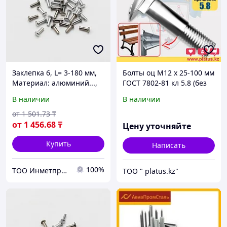
Заклепка 6, L= 3-180 мм,
Болты оц М12 х 25-100 мм
Материал: алюминий...,
ГОСТ 7802-81 кл 5.8 (без
Форма: заклепка-гайка...
покрытия) МЕБЕЛЬНЫЙ,
В наличии
В наличии
ДОРОЖНЫЙ
от
1 501
.73
₸
от
1 456
.68
₸
Цену уточняйте
Купить
Написать
100%
ТОО Инметпром
ТОО " platus.kz"