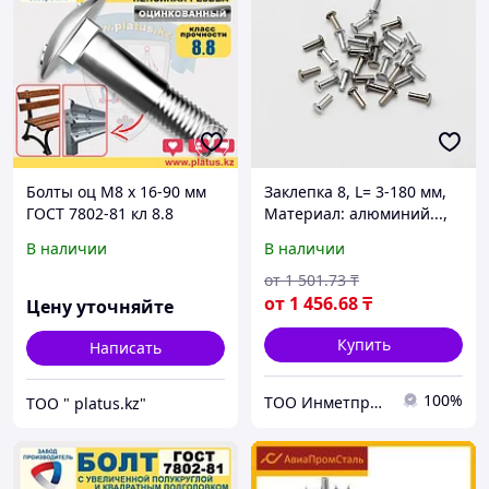
Болты оц М8 х 16-90 мм
Заклепка 8, L= 3-180 мм,
ГОСТ 7802-81 кл 8.8
Материал: алюминий...,
МЕБЕЛЬНЫЙ,
Форма: заклепка-гайка...
В наличии
В наличии
ДОРОЖНЫЙ
от
1 501
.73
₸
от
1 456
.68
₸
Цену уточняйте
Купить
Написать
100%
ТОО Инметпром
ТОО " platus.kz"