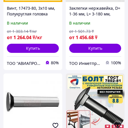
Винт, 17473-80, 3х10 мм,
Заклепки нержавейка, D=
Полукруглая головка
1-36 мм, L= 3-180 мм,
Материал: алюминий...,
В наличии
В наличии
Форма: заклепка-гайка...
от
1 303
.14
₸/кг
от
1 501
.73
₸
от
1 264
.04
₸/кг
от
1 456
.68
₸
Купить
Купить
80%
100%
ТОО "АВИАПРОМСТАЛЬ"
ТОО Инметпром