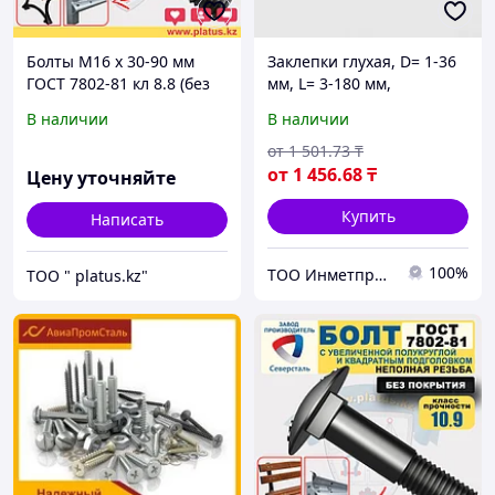
Болты М16 х 30-90 мм
Заклепки глухая, D= 1-36
ГОСТ 7802-81 кл 8.8 (без
мм, L= 3-180 мм,
покрытия) МЕБЕЛЬНЫЙ,
Материал: алюминий...,
В наличии
В наличии
ДОРОЖНЫЙ
Форма: заклепка-гайка...
от
1 501
.73
₸
от
1 456
.68
₸
Цену уточняйте
Купить
Написать
100%
ТОО Инметпром
ТОО " platus.kz"