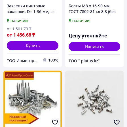
Заклепки винтовые
Болты М8 х 16-90 мм
заклепки, D= 1-36 мм, L=
ГОСТ 7802-81 кл 8.8 (без
3-180 мм, Материал:
покрытия) МЕБЕЛЬНЫЙ,
В наличии
В наличии
алюминий; сталь;
ДОРОЖНЫЙ
нержавеющая сталь...
от
1 501
.73
₸
от
1 456
.68
₸
Цену уточняйте
Купить
Написать
100%
ТОО Инметпром
ТОО " platus.kz"