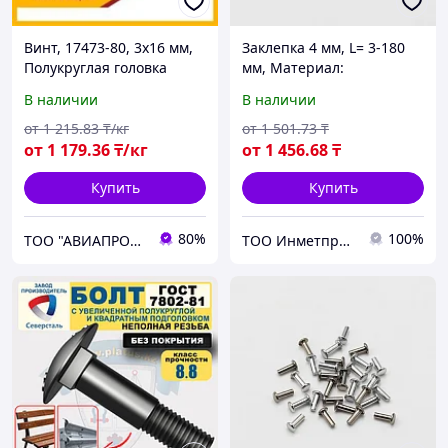
Винт, 17473-80, 3х16 мм,
Заклепка 4 мм, L= 3-180
Полукруглая головка
мм, Материал:
алюминий, Форма:
В наличии
В наличии
заклепка-гайка...
от
1 215
.83
₸/кг
от
1 501
.73
₸
от
1 179
.36
₸/кг
от
1 456
.68
₸
Купить
Купить
80%
100%
ТОО "АВИАПРОМСТАЛЬ"
ТОО Инметпром