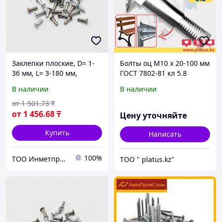
Заклепки плоские, D= 1-
Болты оц М10 х 20-100 мм
36 мм, L= 3-180 мм,
ГОСТ 7802-81 кл 5.8
Материал: алюминий;
МЕБЕЛЬНЫЙ,
В наличии
В наличии
сталь; нержавеющая
ДОРОЖНЫЙ
сталь...
от
1 501
.73
₸
от
1 456
.68
₸
Цену уточняйте
Купить
Написать
100%
ТОО Инметпром
ТОО " platus.kz"