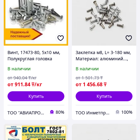
Винт, 17473-80, 5х10 мм,
Заклепка м8, L= 3-180 мм,
Полукруглая головка
Материал: алюминий...,
Форма: заклепка-гайка...
В наличии
В наличии
от
940
.04
₸/кг
от
1 501
.73
₸
от
911
.84
₸/кг
от
1 456
.68
₸
Купить
Купить
80%
100%
ТОО "АВИАПРОМСТАЛЬ"
ТОО Инметпром