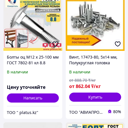
Болты оц М12 х 25-100 мм
Винт, 17473-80, 5х14 мм,
ГОСТ 7802-81 кл 8.8
Полукруглая головка
МЕБЕЛЬНЫЙ,
В наличии
В наличии
ДОРОЖНЫЙ
от
888
.70
₸/кг
от
862
.04
₸/кг
Цену уточняйте
Купить
Написать
80%
ТОО "АВИАПРОМСТАЛЬ"
ТОО " platus.kz"