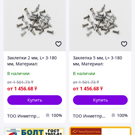
Заклепки 2 мм, L= 3-180
Заклепка 5 мм, L= 3-180
мм, Материал:
мм, Материал:
алюминий, Форма:
алюминий, Форма:
В наличии
В наличии
заклепка-гайка...
заклепка-гайка...
от
1 501
.73
₸
от
1 501
.73
₸
от
1 456
.68
₸
от
1 456
.68
₸
Купить
Купить
100%
100%
ТОО Инметпром
ТОО Инметпром