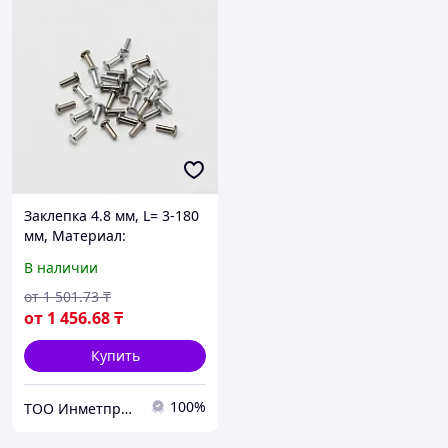
Заклепка 4.8 мм, L= 3-180
мм, Материал:
алюминий, Форма:
В наличии
заклепка-гайка...
от
1 501
.73
₸
от
1 456
.68
₸
Купить
100%
ТОО Инметпром