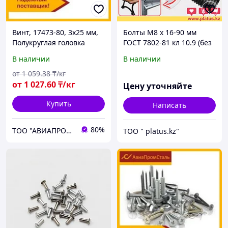
Винт, 17473-80, 3х25 мм,
Болты М8 х 16-90 мм
Полукруглая головка
ГОСТ 7802-81 кл 10.9 (без
покрытия) МЕБЕЛЬНЫЙ,
В наличии
В наличии
ДОРОЖНЫЙ
от
1 059
.38
₸/кг
от
1 027
.60
₸/кг
Цену уточняйте
Купить
Написать
80%
ТОО "АВИАПРОМСТАЛЬ"
ТОО " platus.kz"