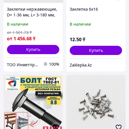
Заклепки нержавеющие,
Заклепка 6х16
D= 1-36 мм, L= 3-180 мм,
Материал: алюминий...,
В наличии
В наличии
Форма: заклепка-гайка...
от
1 501
.73
₸
от
1 456
.68
₸
12
.50
₸
Купить
Купить
100%
ТОО Инметпром
Zaklepka.kz