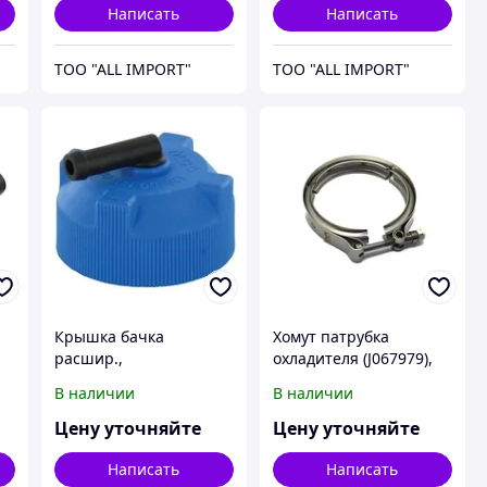
Написать
Написать
TOO "ALL IMPORT"
TOO "ALL IMPORT"
Крышка бачка
Хомут патрубка
расшир.,
охладителя (J067979),
T8.390/Mag.340,
T8050/Mag.310,
В наличии
В наличии
артикул - 84172565,
артикул - 87434593,
CNH
CNH
Цену уточняйте
Цену уточняйте
Написать
Написать