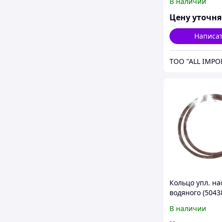
В наличии
Цену уточн
Написа
TOO "ALL IMPO
Кольцо упл. на
водяного (5043
T9.615/Cursor-1
В наличии
артикул - 1729