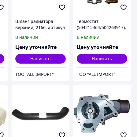
Шланг радиатора
Термостат
верхний, 2166, артикул
(504215464/504263917),
- 195297A1, CNH
CR9080 (дв.
В наличии
В наличии
F3AE0684/F3BE0684),
артикул - 504071087,
Цену уточняйте
Цену уточняйте
CNH
Написать
Написать
TOO "ALL IMPORT"
TOO "ALL IMPORT"