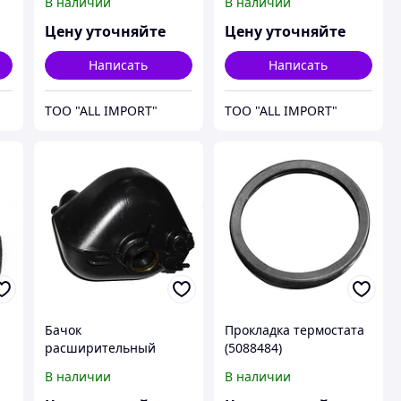
В наличии
В наличии
артикул - J918685, CNH
(87733724/87617607),
Mag.310/335, артикул -
Цену уточняйте
Цену уточняйте
84246483, CNH
Написать
Написать
TOO "ALL IMPORT"
TOO "ALL IMPORT"
Бачок
Прокладка термостата
расширительный
(5088484)
/3
(417934A1/294547A1),
TD5.110/JX110, артикул
В наличии
В наличии
7,
T8040/MX255/310/335,
- 4823212, CNH