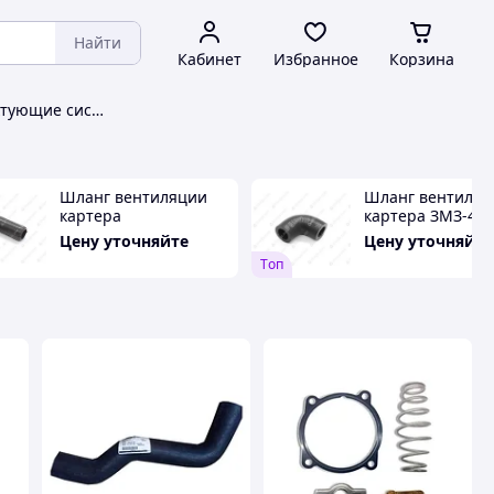
Найти
Кабинет
Избранное
Корзина
Термостаты и комплектующие системы охлаждения Holland
Шланг вентиляции
Шланг вентиляц
картера
картера ЗМЗ-409
ЗМЗ-40524,40525
ЕВРО-4
Цену уточняйте
Цену уточняйте
Tоп