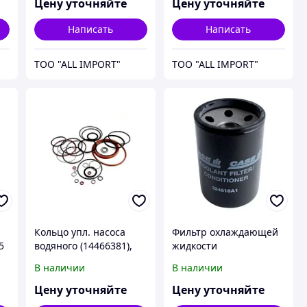
артикул - 87413715,
Цену уточняйте
Цену уточняйте
CNH
Написать
Написать
TOO "ALL IMPORT"
TOO "ALL IMPORT"
Кольцо упл. насоса
Фильтр охлаждающей
5
водяного (14466381),
жидкости
T8.390/CX8080/6090,
(441702A1/324618A1),
В наличии
В наличии
артикул - 17291781,
STX500/TJ375/T9060,
CNH
[WF2126], артикул -
Цену уточняйте
Цену уточняйте
84477273, CNH