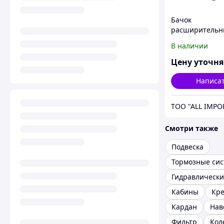
Бачок
расширитель
(437703C2), 168
В наличии
артикул - 4377
CNH
Цену уточн
Написа
TOO "ALL IMPO
Смотри также
Подвеска
Тормозные си
Кабины
Кр
Кардан
Нав
Фильтр
Кол