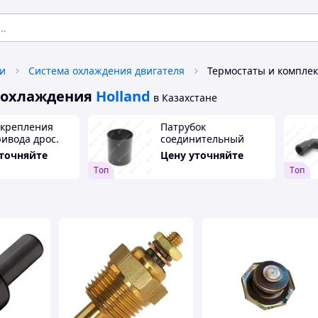
и
Система охлаждения двигателя
 охлаждения
Holland
в Казахстане
 крепления
Патрубок
ривода дрос.
соединительный
ки УАЗ
(металл)
уточняйте
Цену уточняйте
162, Патриот
Tоп
Tоп