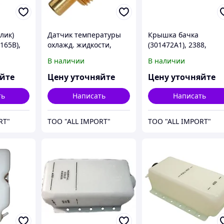
лик)
Датчик температуры
Крышка бачка
165B),
охлажд. жидкости,
(301472A1), 2388,
,
2166/2388, артикул -
артикул - 87109814,
В наличии
В наличии
л -
121756C2, CNH
CNH
яйте
Цену уточняйте
Цену уточняйте
ть
Написать
Написать
RT"
TOO "ALL IMPORT"
TOO "ALL IMPORT"