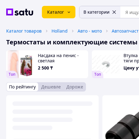
Каталог
В категории
Каталог товаров
Holland
Авто - мото
Автозапчаст
Термостаты и комплектующие системы
Насдака на пенис -
Втулка
светлая
тяги п
заслон
2 500
₸
Цену 
3160,3
Tоп
Tоп
По рейтингу
Дешевле
Дороже