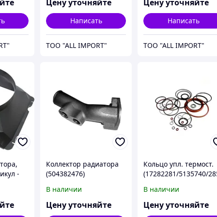
CNH
яйте
Цену уточняйте
Цену уточняйте
ть
Написать
Написать
RT"
TOO "ALL IMPORT"
TOO "ALL IMPORT"
тора,
Коллектор радиатора
Кольцо упл. термост.
икул -
(504382476)
(17282281/5135740/28
T8.390/Mag.340,
2978), артикул -
В наличии
В наличии
артикул - 5802939754,
14457780, CNH
CNH
яйте
Цену уточняйте
Цену уточняйте