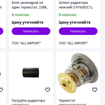
Блок цилиндров на
Шланг радиатора
л
один термостат, 2388,
нижний (1979382С1),
артикул - 84165306,
2188, артикул -
В наличии
В наличии
CNH
1979382C2, CNH
Цену уточняйте
Цену уточняйте
Написать
Написать
TOO "ALL IMPORT"
TOO "ALL IMPORT"
Патрубок радиатора
Термостат