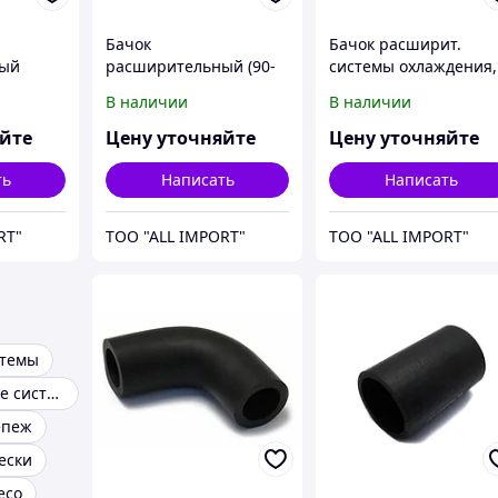
Бачок
Бачок расширит.
ный
расширительный (90-
системы охлаждения,
0/2188,
7717T2), 2388, артикул -
2388/2366, артикул -
В наличии
В наличии
03C3,
87481454, CNH
251245A1, CNH
яйте
Цену уточняйте
Цену уточняйте
ть
Написать
Написать
RT"
TOO "ALL IMPORT"
TOO "ALL IMPORT"
стемы
Гидравлические системы
епеж
ески
есо