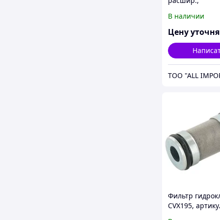
расшир.,
TC5080/CX6090
В наличии
артикул - 8407
поставл.), CNH
Цену уточн
Написа
TOO "ALL IMPO
Фильтр гидрок
CVX195, артику
87332789, CNH