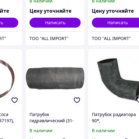
В наличии
В наличии
S.40087, CNH
яйте
Цену уточняйте
Цену уточняйте
ть
Написать
Написать
RT"
TOO "ALL IMPORT"
TOO "ALL IMPORT"
соса
Патрубок
Патрубок радиатора
87197),
гидравлический (31-
90*,
3,
2427), STX535, артикул -
T8040/MX255/310/335
В наличии
В наличии
2881,
435454A1, CNH
40, артикул - 8738127