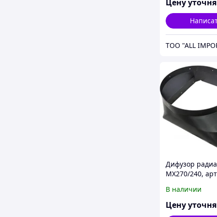
CNH
Цену уточн
Написа
TOO "ALL IMPO
Дифузор радиа
MX270/240, арт
248916A4, CNH
В наличии
Цену уточн