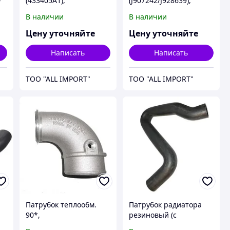
-
(433405A1),
(J907242/J928639),
MX255/310/335/340,
2166/2388/7240/8950,
В наличии
В наличии
артикул - 90328233,
артикул - 47626493,
CNH
CNH
Цену уточняйте
Цену уточняйте
Написать
Написать
TOO "ALL IMPORT"
TOO "ALL IMPORT"
Патрубок теплообм.
Патрубок радиатора
90*,
резиновый (с
MX255/270/285/310,
пружиной внутри)