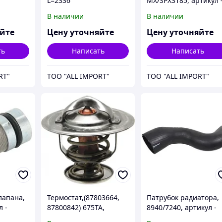
L=2336
MX/SPX3185, артикул 
,
(A172261/300085A2),
47616858, CNH
В наличии
В наличии
2957 (не
8950, артикул -
L126767, CNH
яйте
Цену уточняйте
Цену уточняйте
ть
Написать
Написать
RT"
TOO "ALL IMPORT"
TOO "ALL IMPORT"
лапана,
Термостат,(87803664,
Патрубок радиатора,
л -
87800842) 675TA,
8940/7240, артикул -
Sparex, артикул -
186489A1, CNH