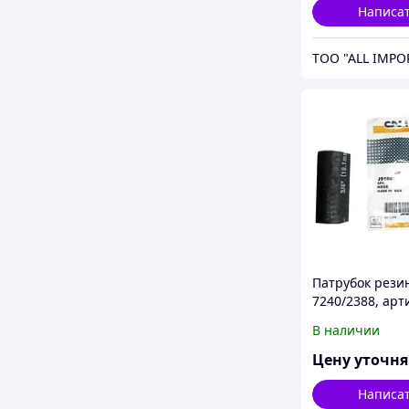
Написа
TOO "ALL IMPO
Патрубок рези
7240/2388, арти
J918611, CNH
В наличии
Цену уточн
Написа