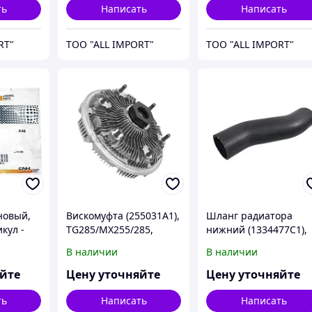
ть
Написать
Написать
RT"
TOO "ALL IMPORT"
TOO "ALL IMPORT"
новый,
Вискомуфта (255031A1),
Шланг радиатора
кул -
TG285/MX255/285,
нижний (1334477C1),
артикул - 447916A1,
7140/7240, артикул -
В наличии
В наличии
CNH
252305A1, CNH
яйте
Цену уточняйте
Цену уточняйте
ть
Написать
Написать