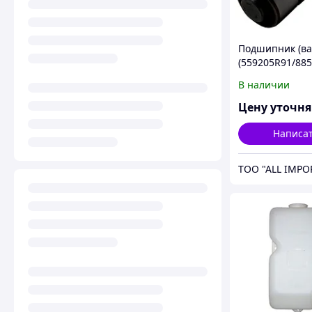
Подшипник (ва
(559205R91/885
2388/2166/8010
В наличии
[30x83], артику
86976596, CNH
Цену уточн
Написа
TOO "ALL IMPO