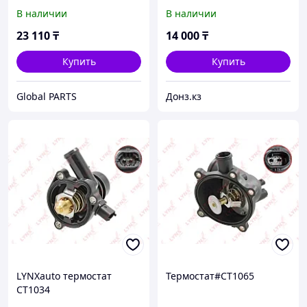
В наличии
В наличии
23 110
₸
14 000
₸
Купить
Купить
Global PARTS
Донз.кз
LYNXauto термостат
Термостат#CT1065
CT1034