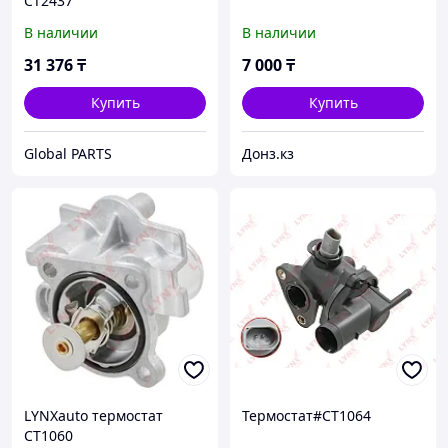
CT2437
В наличии
В наличии
31 376
₸
7 000
₸
Купить
Купить
Global PARTS
Донз.кз
LYNXauto термостат
Термостат#CT1064
CT1060