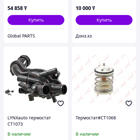
54 858
₸
10 000
₸
Купить
Купить
Global PARTS
Донз.кз
LYNXauto термостат
Термостат#CT1068
CT1073
В наличии
В наличии