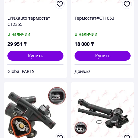
LYNXauto термостат
Термостат#CT1053
CT2355
В наличии
В наличии
29 951
₸
18 000
₸
Купить
Купить
Global PARTS
Донз.кз