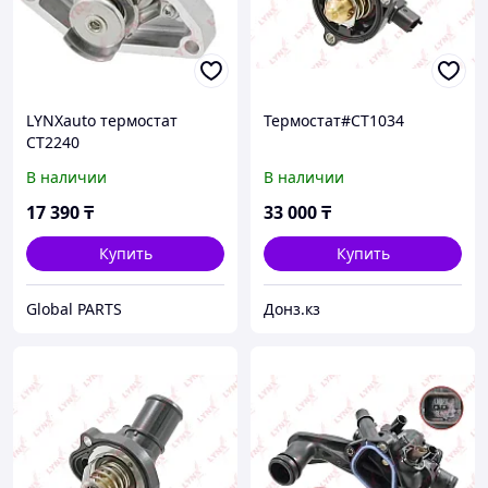
LYNXauto термостат
Термостат#CT1034
CT2240
В наличии
В наличии
17 390
₸
33 000
₸
Купить
Купить
Global PARTS
Донз.кз