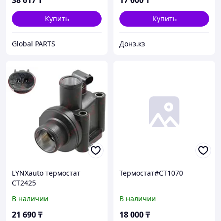
38 617
₸
17 000
₸
Купить
Купить
Global PARTS
Донз.кз
LYNXauto термостат
Термостат#CT1070
CT2425
В наличии
В наличии
21 690
₸
18 000
₸