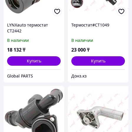
LYNXauto термостат
Термостат#CT1049
CT2442
В наличии
В наличии
18 132
₸
23 000
₸
Купить
Купить
Global PARTS
Донз.кз