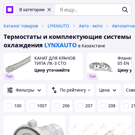
В категории
Каталог товаров
LYNXAUTO
Авто - мото
Автозапча
Термостаты и комплектующие системы
охлаждения
LYNXAUTO
в Казахстане
КАНАТ ДЛЯ КРАНОВ
Фланец 
ТИПА ЛК-З СТО
05 EN 1
71915393-ТУ 059-2008
Цену уточняйте
Цену у
Tоп
Tоп
Фильтры
По рейтингу
Цена
Сов
100
1007
206
207
208
2