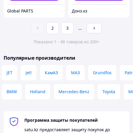
Global PARTS
Донз.кз
1
2
3
...
Показано 1 - 48 товаров из 200+
Популярные производители
JET
Jet!
КамАЗ
МАЗ
Grundfos
Pat
BMW
Holland
Mercedes-Benz
Toyota
Mi
Программа защиты покупателей
satu.kz
предоставляет защиту покупок до