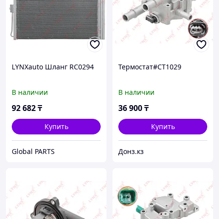
LYNXauto Шланг RC0294
Термостат#CT1029
В наличии
В наличии
92 682
₸
36 900
₸
Купить
Купить
Global PARTS
Донз.кз