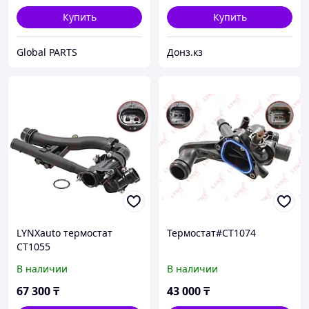
Купить
Купить
Global PARTS
Донз.кз
LYNXauto термостат
Термостат#CT1074
CT1055
В наличии
В наличии
67 300
₸
43 000
₸