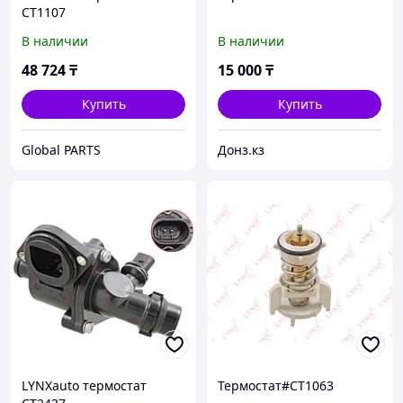
CT1107
В наличии
В наличии
48 724
₸
15 000
₸
Купить
Купить
Global PARTS
Донз.кз
LYNXauto термостат
Термостат#CT1063