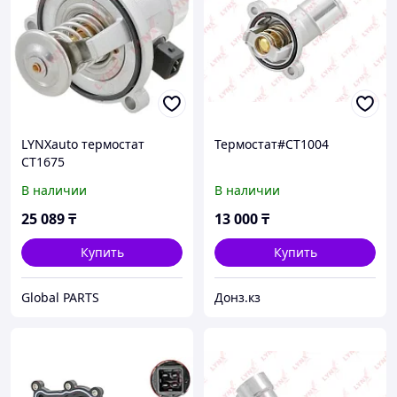
LYNXauto термостат
Термостат#CT1004
CT1675
В наличии
В наличии
25 089
₸
13 000
₸
Купить
Купить
Global PARTS
Донз.кз