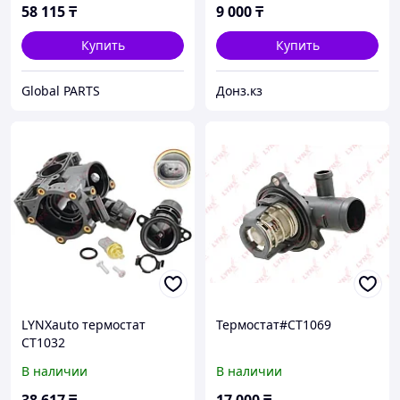
58 115
₸
9 000
₸
Купить
Купить
Global PARTS
Донз.кз
LYNXauto термостат
Термостат#CT1069
CT1032
В наличии
В наличии