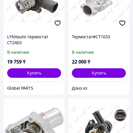
LYNXauto термостат
Термостат#CT1033
CT2403
В наличии
В наличии
19 759
₸
22 000
₸
Купить
Купить
Global PARTS
Донз.кз