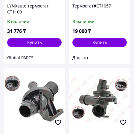
LYNXauto термостат
Термостат#CT1057
CT1100
В наличии
В наличии
31 776
₸
19 000
₸
Купить
Купить
Global PARTS
Донз.кз