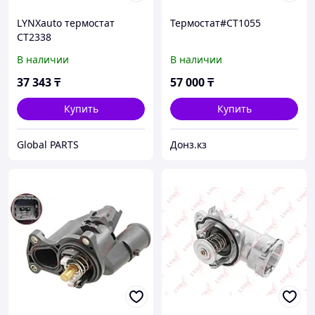
LYNXauto термостат
Термостат#CT1055
CT2338
В наличии
В наличии
37 343
₸
57 000
₸
Купить
Купить
Global PARTS
Донз.кз