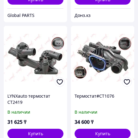
Global PARTS
Донз.кз
LYNXauto термостат
Термостат#CT1076
CT2419
В наличии
В наличии
31 625
₸
34 600
₸
Купить
Купить