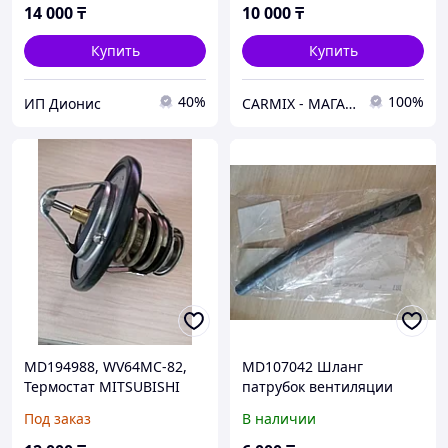
PAJERO SPORT 1996-2008,
14 000
₸
10 000
₸
SAT
Купить
Купить
40%
100%
ИП Дионис
СARMIX - МАГАЗИН АВТОЗАПЧАСТЕЙ В НУР-СУЛТАНЕ (АСТАНА)
MD194988, WV64MC-82,
MD107042 Шланг
Термостат MITSUBISHI
патрубок вентиляции
MONTERO PAJERO
картера MITSUBISHI
Под заказ
В наличии
OUTLANDER, JAPAN
LANCER C62A 4G15 V-1.5,
MONTERO SPORT K96W,