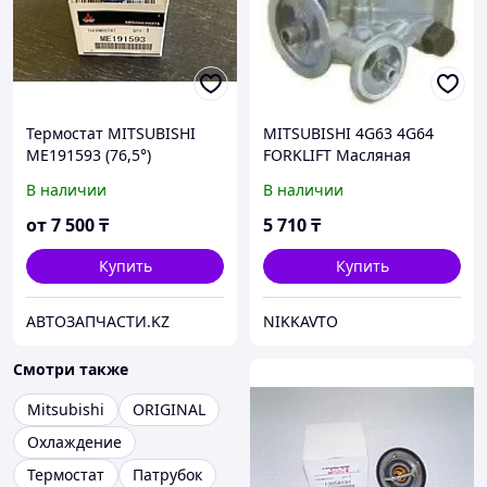
Термостат MITSUBISHI
MITSUBISHI 4G63 4G64
ME191593 (76,5°)
FORKLIFT Масляная
помпа
В наличии
В наличии
от
7 500
₸
5 710
₸
Купить
Купить
АВТОЗАПЧАСТИ.KZ
NIKKAVTO
Смотри также
Mitsubishi
ORIGINAL
Охлаждение
Термостат
Патрубок