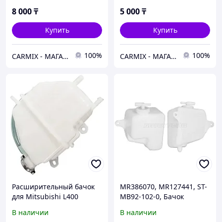
8 000
₸
5 000
₸
Купить
Купить
100%
100%
СARMIX - МАГАЗИН АВТОЗАПЧАСТЕЙ В НУР-СУЛТАНЕ (АСТАНА)
СARMIX - МАГАЗИН АВТОЗАПЧАСТЕЙ В НУР-СУЛТАНЕ (АСТАНА)
Расширительный бачок
MR386070, MR127441, ST-
для Mitsubishi L400
MB92-102-0, Бачок
расширительный
В наличии
В наличии
MITSUBISHI L200 1996-05 /