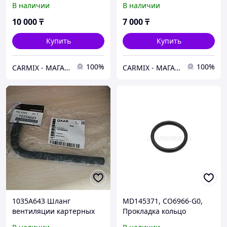
В наличии
В наличии
V75W, V93W, V97W, JAPAN
GF3W GF2W GF8W, JAPAN
10 000
₸
7 000
₸
Купить
Купить
100%
100%
СARMIX - МАГАЗИН АВТОЗАПЧАСТЕЙ В НУР-СУЛТАНЕ (АСТАНА)
СARMIX - МАГАЗИН АВТОЗАПЧАСТЕЙ В НУР-СУЛТАНЕ (АСТАНА)
1035A643 Шланг
MD145371, CO6966-G0,
вентиляции картерных
Прокладка кольцо
газов MITSUBISHI PAJERO
уплотнительное системы