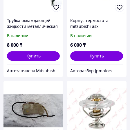
Трубка охлаждающей
Корпус термостата
жидкости металлическая
mitsubishi asx
Mitsubishi Pajero Montero
В наличии
В наличии
Sport K9 MD309608
8 000
₸
6 000
₸
Купить
Купить
Автозапчасти Mitsubishi 4x4 Montero/Pajero
Авторазбор Jpmotors