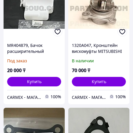
MR404879, Бачок
1320A047, Кронштейн
расширительный
вискомуфты MITSUBISHI
MITSUBISHI PAJERO V93W,
L200 KL1T 4N15 V-2.4
Под заказ
В наличии
V97W, MONTERO V75W,
2015-2023, FNF
V77W
20 000
₸
70 000
₸
Купить
Купить
100%
100%
СARMIX - МАГАЗИН АВТОЗАПЧАСТЕЙ В НУР-СУЛТАНЕ (АСТАНА)
СARMIX - МАГАЗИН АВТОЗАПЧАСТЕЙ В НУР-СУЛТАНЕ (АСТАНА)