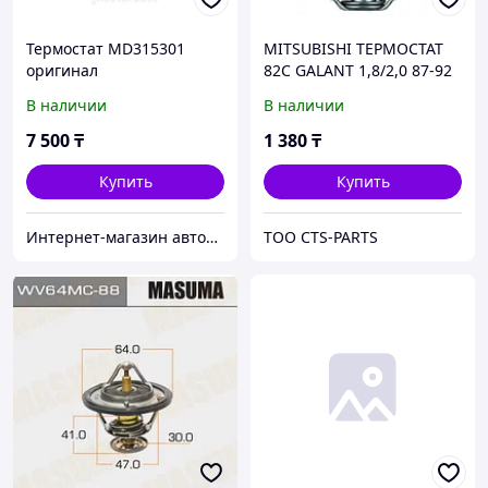
Термостат MD315301
MITSUBISHI ТЕРМОСТАТ
оригинал
82C GALANT 1,8/2,0 87-92
MD001370
В наличии
В наличии
7 500
₸
1 380
₸
Купить
Купить
Интернет-магазин автозапчастей Parts-shop.kz
TOO CTS-PARTS