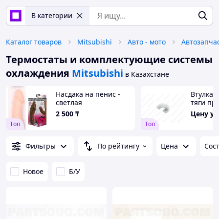
В категории
Каталог товаров
Mitsubishi
Авто - мото
Автозапча
Термостаты и комплектующие системы
охлаждения
Mitsubishi
в Казахстане
Насдака на пенис -
Втулка 
светлая
тяги пр
заслонк
2 500
₸
Цену у
3160,31
Tоп
Tоп
Фильтры
По рейтингу
Цена
Сос
Новое
Б/У