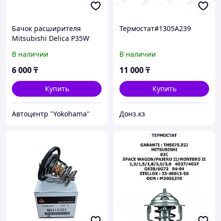
Бачок расширителя
Термостат#1305A239
Mitsubishi Delica P35W
В наличии
В наличии
6 000
₸
11 000
₸
Купить
Купить
Автоцентр "Yokohama"
Донз.кз