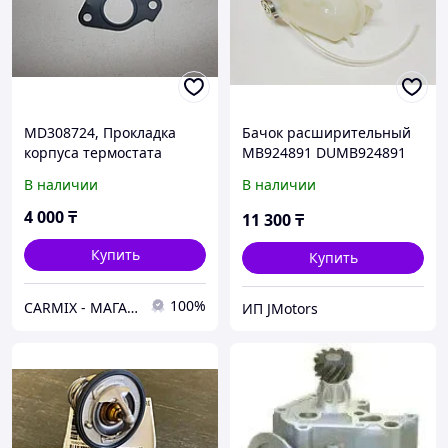
MD308724, Прокладка
Бачок расширительный
корпуса термостата
MB924891 DUMB924891
MITSUBISHI MONTERO
MB924891 PD8W PF6W
В наличии
В наличии
V43W, MONTERO SPORT
K96W
4 000
₸
11 300
₸
Купить
Купить
100%
СARMIX - МАГАЗИН АВТОЗАПЧАСТЕЙ В НУР-СУЛТАНЕ (АСТАНА)
ИП JMotors