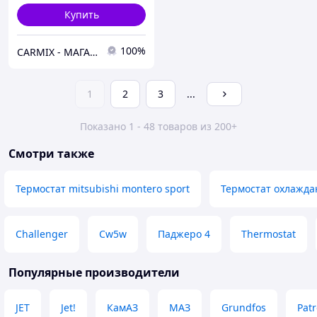
Купить
100%
СARMIX - МАГАЗИН АВТОЗАПЧАСТЕЙ В НУР-СУЛТАНЕ (АСТАНА)
1
2
3
...
Показано 1 - 48 товаров из 200+
Смотри также
Термостат mitsubishi montero sport
Термостат охлажд
Challenger
Cw5w
Паджеро 4
Thermostat
Популярные производители
JET
Jet!
КамАЗ
МАЗ
Grundfos
Pat