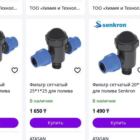
ТОО «Химия и Технология»
ТОО «Химия и Технология»
ТОО «
ый
Фильтр сетчатый
Фильтр сетчатый 20*
олива
25*1*25 для полива
для полива Senkron
Senkron
В наличии
В наличии
1 650
₸
1 490
₸
ь
Купить
Купить
ATASAN
ATASAN