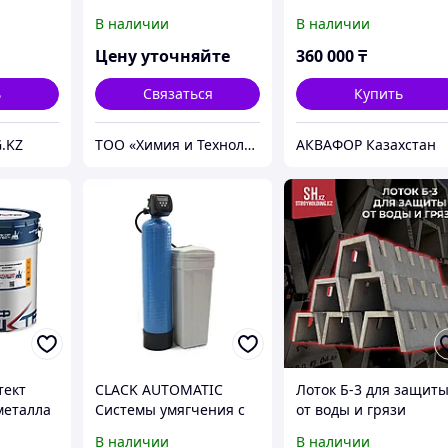
ких
В наличии
В наличии
Цену уточняйте
360 000
₸
ь
Связаться
Купить
.KZ
ТОО «Химия и Технология»
АКВАФОР Казахстан
тект
CLACK AUTOMATIC
Лоток Б-3 для защит
металла
Системы умягчения с
от воды и грязи
а
контролем объема -
В наличии
В наличии