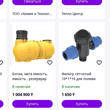
Связаться
Купить
ТОО «Химия и Технология»
Тепло Центр
00
Бочка, мега емкость,
Фильтр сетчатый
емкость , резервуар
16*1*16 для полива
для подземной
Senkron
В наличии
В наличии
установки 6000л
1 004 900
₸
1 650
₸
Купить
Купить