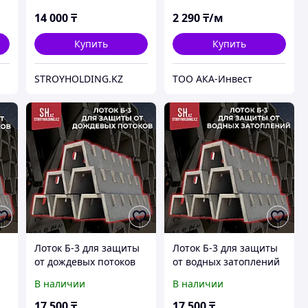
14 000
₸
2 290
₸/м
Купить
Купить
STROYHOLDING.KZ
ТОО АКА-Инвест
ы
Лоток Б-3 для защиты
Лоток Б-3 для защиты
от дождевых потоков
от водных затоплений
В наличии
В наличии
17 500
₸
17 500
₸