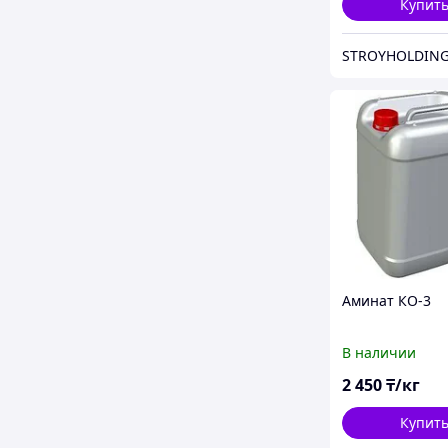
Купит
STROYHOLDING
Аминат КО-3
В наличии
2 450
₸/кг
Купит