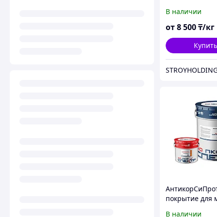
гидротехничес
В наличии
сооружений
от
8 500
₸/кг
Купит
STROYHOLDING
АнтикорСиПро
покрытие для 
и железобетон
В наличии