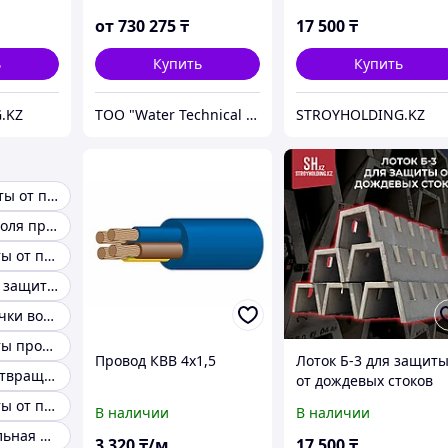
CLS10
от
730 275
₸
17 500
₸
ь
Купить
Купить
.KZ
ТОО "Water Technical Solutions"
STROYHOLDING.KZ
Системы защиты от протечек воды ВОДОСТОП
Системы контроля протечки воды Нептун
Система защиты от протечек воды Neptun
Умная система защиты от протечки воды
Система протечки воды Нептун
Система защиты протечки воды Тритон
Провод КВВ 4x1,5
Лоток Б-3 для защит
Система предотвращения протечек воды
от дождевых стоков
Система защиты от протечек aquasafe
В наличии
В наличии
Предохранительная арматура для систем водоснабжения
3 320
₸/м
17 500
₸