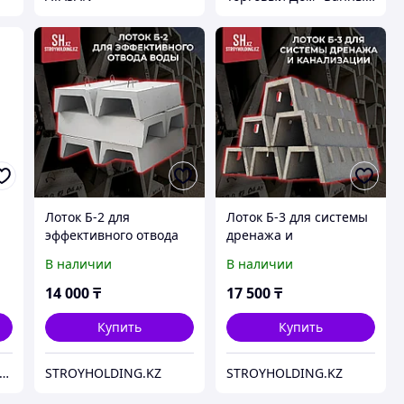
я
Лоток Б-2 для
Лоток Б-3 для системы
эффективного отвода
дренажа и
воды
канализации
В наличии
В наличии
14 000
₸
17 500
₸
Купить
Купить
нтернет - магазин Ватцап
STROYHOLDING.KZ
STROYHOLDING.KZ