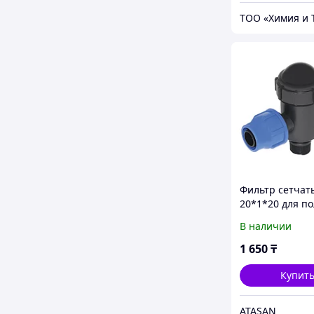
Фильтр сетчат
20*1*20 для п
Senkron
В наличии
1 650
₸
Купит
ATASAN