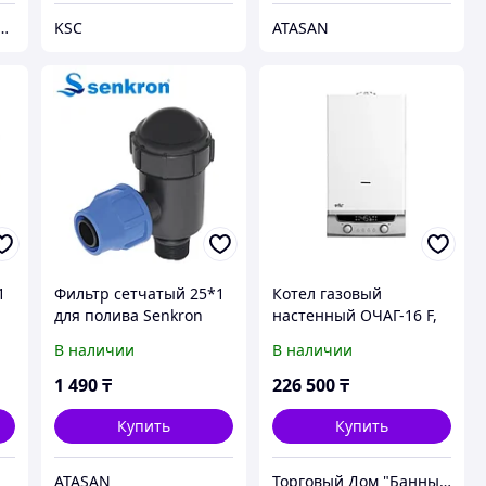
Химия и Технология»
KSC
ATASAN
1
Фильтр сетчатый 25*1
Котел газовый
для полива Senkron
настенный ОЧАГ-16 F,
16 кВт, до 160 м2
В наличии
В наличии
1 490
₸
226 500
₸
Купить
Купить
ATASAN
Торговый Дом "Банный мир"