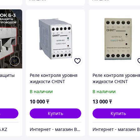
 защиты
Реле контроля уровня
Реле контроля уровн
жидкости CHINT
жидкости CHINT
NJYW1--NL1 AC
NJYW1-BL1 AC 230В
В наличии
В наличии
230В/380В
10 000
₸
13 000
₸
ь
Купить
Купить
.KZ
Интернет - магазин Ватцап
И