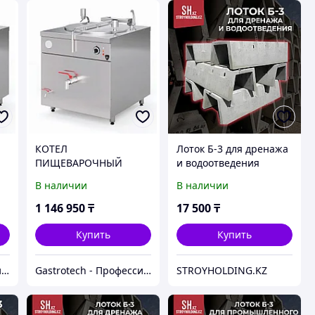
КOТЕЛ
Лоток Б-3 для дренажа
ПИЩЕВАРОЧНЫЙ
и водоотведения
ЭЛЕКТРИЧЕСКИЙ
В наличии
В наличии
KAYMAN ГАСТРОТАНК
КПЭ-200-М
1 146 950
₸
17 500
₸
Купить
Купить
Gastrotech - Профессиональное оборудование
Gastrotech - Профессиональное оборудование
STROYHOLDING.KZ