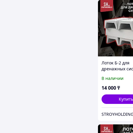
Лоток Б-2 для
дренажных си
В наличии
14 000
₸
Купит
STROYHOLDING