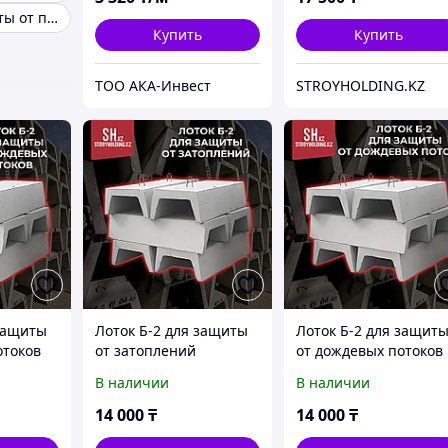
Системы защиты от протечек Аквасторож
Купить
Купить
ТОО АКА-Инвест
STROYHOLDING.KZ
 защиты
Лоток Б-2 для защиты
Лоток Б-2 для защит
отоков
от затоплений
от дождевых потоков
В наличии
В наличии
14 000
₸
14 000
₸