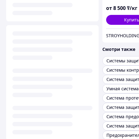
от
8 500
₸/кг
Купит
STROYHOLDING
Смотри также