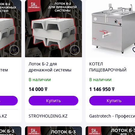
Лоток Б-2 для
КOТЕЛ
стем
дренажной системы
ПИЩЕВАРОЧНЫЙ
ЭЛЕКТРИЧЕСКИЙ
В наличии
В наличии
KAYMAN КПЭ-200-М
14 000
₸
1 146 950
₸
ь
Купить
Купить
.KZ
STROYHOLDING.KZ