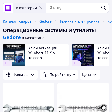
В категории
Каталог товаров
Gedore
Техника и электроника
Ко
Операционные системы и утилиты
Gedore
в Казахстане
Ключ активации
Ключ ак
Windows 11 Pro
Windows
(Professional)
(Professi
10 000
₸
10 000
₸
Tоп
Tоп
Фильтры
По рейтингу
Цена