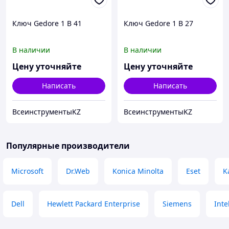
Ключ Gedore 1 B 41
Ключ Gedore 1 B 27
В наличии
В наличии
Цену уточняйте
Цену уточняйте
Написать
Написать
ВсеинструментыKZ
ВсеинструментыKZ
Популярные производители
Microsoft
Dr.Web
Konica Minolta
Eset
K
Dell
Hewlett Packard Enterprise
Siemens
Inte