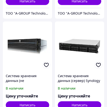
Написать
Написать
ТОО "A-GROUP Technologies"
ТОО "A-GROUP Technologies"
Система хранения
Система хранения
данных (не
данных (сервер) Synology
укомплектована дисками)
RS1221RP+
В наличии
В наличии
Huawei 5220-S-L-96G-AC
OceanStor 5220
Цену уточняйте
Цену уточняйте
Написать
Написать