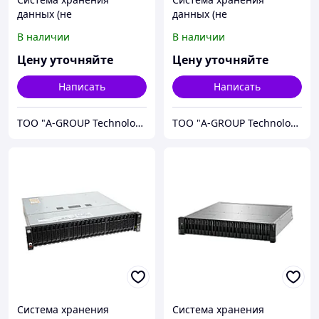
данных (не
данных (не
укомплектована дисками)
укомплектована дисками)
В наличии
В наличии
Huawei 5120-S-S-64G-AC
Huawei D2020-64G-SAS-AC
2408-001 OceanStor 5120
OceanStor Dorado 2020
Цену уточняйте
Цену уточняйте
Написать
Написать
ТОО "A-GROUP Technologies"
ТОО "A-GROUP Technologies"
Система хранения
Система хранения