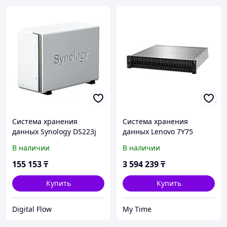
Система хранения
Система хранения
данных Synology DS223j
данных Lenovo 7Y75
ThinkSystem DE4000H
В наличии
В наличии
(64GB Cache) 2U24 SFF V2
7Y75
155 153
₸
3 594 239
₸
Купить
Купить
Digital Flow
My Time