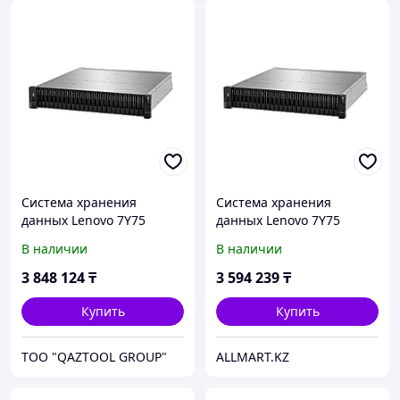
Система хранения
Система хранения
данных Lenovo 7Y75
данных Lenovo 7Y75
ThinkSystem DE4000H
ThinkSystem DE4000H
В наличии
В наличии
(64GB Cache) 2U24 SFF V2
(64GB Cache) 2U24 SFF V2
7Y75
7Y75
3 848 124
₸
3 594 239
₸
Купить
Купить
TOO "QAZTOOL GROUP"
ALLMART.KZ