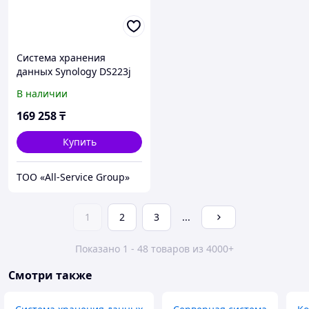
Система хранения
данных Synology DS223j
В наличии
169 258
₸
Купить
ТОО «All-Service Group»
1
2
3
...
Показано 1 - 48 товаров из 4000+
Смотри также