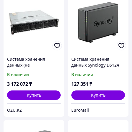
Система хранения
Система хранения
данных (не
данных Synology DS124
укомплектована дисками)
В наличии
В наличии
Huawei D2020-64G-SAS-AC
OceanStor Dorado 2020
3 172 072
₸
127 351
₸
Купить
Купить
OZU.KZ
EuroMall