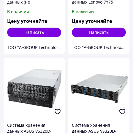
данных (не
данных Lenovo 7Y75
укомплектована дисками)
ThinkSystem DE4000H
В наличии
В наличии
Huawei D2020-64G-SAS-AC
(64GB Cache) 2U24 SFF V2
01 OceanStor Dorado 2020
7Y75
Цену уточняйте
Цену уточняйте
Написать
Написать
ТОО "A-GROUP Technologies"
ТОО "A-GROUP Technologies"
Система хранения
Система хранения
данных ASUS VS320D-
данных ASUS VS320D-