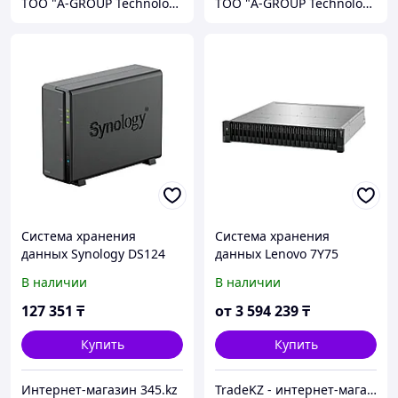
ТОО "A-GROUP Technologies"
ТОО "A-GROUP Technologies"
Система хранения
Система хранения
данных Synology DS124
данных Lenovo 7Y75
ThinkSystem DE4000H
В наличии
В наличии
(64GB Cache) 2U24 SFF V2
7Y75
127 351
₸
от
3 594 239
₸
Купить
Купить
Интернет-магазин 345.kz
TradeKZ - интернет-магазин