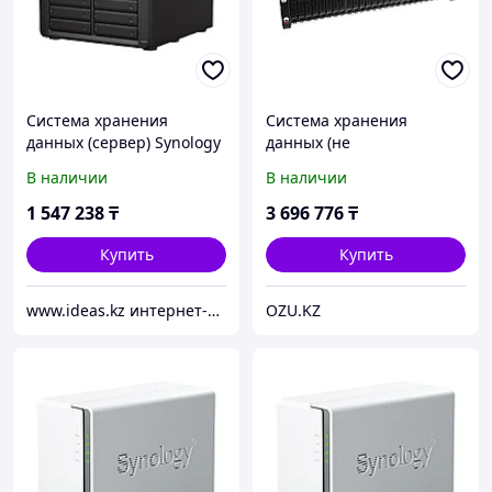
Система хранения
Система хранения
данных (сервер) Synology
данных (не
DS2422+
укомплектована дисками)
В наличии
В наличии
Huawei D2020-64G-SAS-AC
01 OceanStor Dorado 2020
1 547 238
₸
3 696 776
₸
Купить
Купить
www.ideas.kz интернет-магазин
OZU.KZ