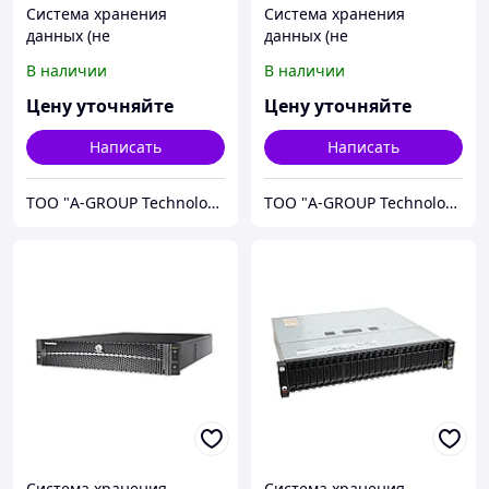
Система хранения
Система хранения
данных (не
данных (не
укомплектована дисками)
укомплектована дисками)
В наличии
В наличии
Huawei 5120-S-L-64G-AC
Huawei 5120-S-L-64G-AC
OceanStor 5120
2408-001 OceanStor 5120
Цену уточняйте
Цену уточняйте
Написать
Написать
ТОО "A-GROUP Technologies"
ТОО "A-GROUP Technologies"
Система хранения
Система хранения