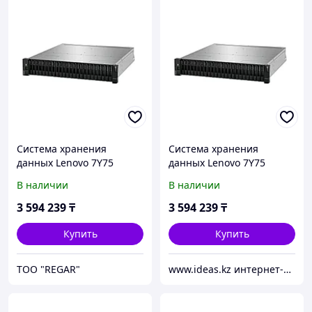
Система хранения
Система хранения
данных Lenovo 7Y75
данных Lenovo 7Y75
ThinkSystem DE4000H
ThinkSystem DE4000H
В наличии
В наличии
(64GB Cache) 2U24 SFF V2
(64GB Cache) 2U24 SFF V2
7Y75
7Y75
3 594 239
₸
3 594 239
₸
Купить
Купить
TOO "REGAR"
www.ideas.kz интернет-магазин