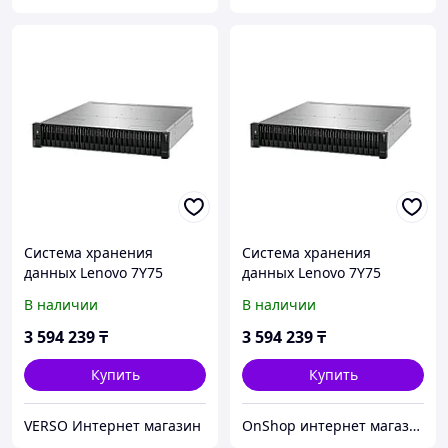
Система хранения
Система хранения
данных Lenovo 7Y75
данных Lenovo 7Y75
ThinkSystem DE4000H
ThinkSystem DE4000H
В наличии
В наличии
(64GB Cache) 2U24 SFF V2
(64GB Cache) 2U24 SFF V2
7Y75
7Y75
3 594 239
₸
3 594 239
₸
Купить
Купить
VERSO Интернет магазин
OnShop интернет магазин