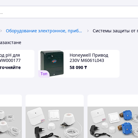
Оборудование электронное, приборы защиты и безопасности
Казахстане
од рН для
Honeywell Привод
 WW000177
230V M6061L043
уточняйте
58 090
₸
Tоп