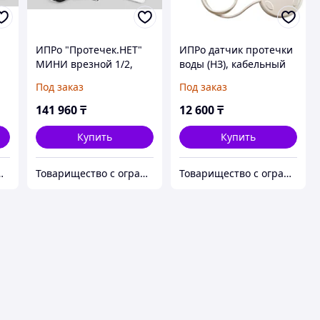
ИПРо "Протечек.НЕТ"
ИПРо датчик протечки
МИНИ врезной 1/2,
воды (НЗ), кабельный
GSM+Wi-Fi комплект
вывод 5 метров
Под заказ
Под заказ
Система контроля
Извещатель утечки
протечек воды
воды
141 960
₸
12 600
₸
Купить
Купить
ветственностью "Nabludenie.kz"
Товарищество с ограниченной ответственностью "Nabludenie.kz"
Товарищество с ограниченной ответственностью "Nabludenie.kz"