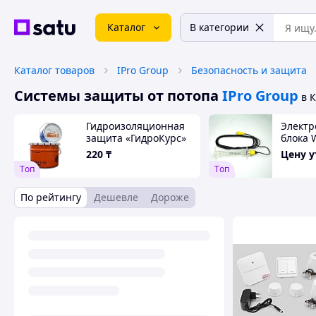
Каталог
В категории
Каталог товаров
IPro Group
Безопасность и защита
Системы защиты от потопа
IPro Group
в 
Гидроизоляционная
Электр
защита «ГидроКурс»
блока
220
₸
Цену 
Tоп
Tоп
По рейтингу
Дешевле
Дороже