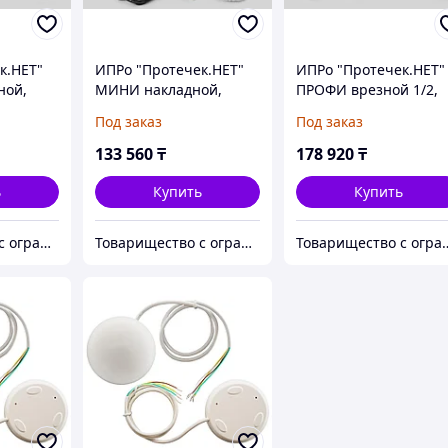
к.НЕТ"
ИПРо "Протечек.НЕТ"
ИПРо "Протечек.НЕТ"
ной,
МИНИ накладной,
ПРОФИ врезной 1/2,
плект
GSM+Wi-Fi комплект
GSM+Wi-Fi комплект
Под заказ
Под заказ
оля
Система контроля
Система контроля
протечек воды
протечек воды
133 560
₸
178 920
₸
ь
Купить
Купить
Товарищество с ограниченной ответственностью "Nabludenie.kz"
Товарищество с ограниченной ответственностью "Nabludenie.kz"
Товарищество с ограниченной от