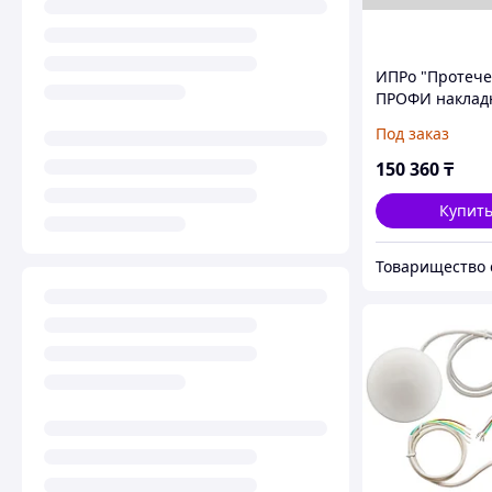
ИПРо "Протече
ПРОФИ наклад
GSM+Wi-Fi ком
Под заказ
Система контр
протечек воды
150 360
₸
Купит