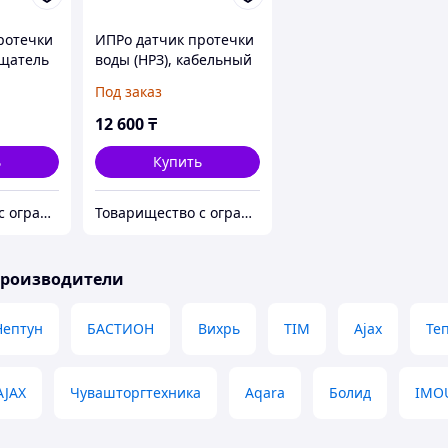
ротечки
ИПРо датчик протечки
ещатель
воды (НРЗ), кабельный
вывод 5 метров
Под заказ
Извещатель утечки
воды
12 600
₸
ь
Купить
Товарищество с ограниченной ответственностью "Nabludenie.kz"
Товарищество с ограниченной ответственностью "Nabludenie.kz"
производители
Нептун
БАСТИОН
Вихрь
TIM
Ajax
Те
AJAX
Чувашторгтехника
Aqara
Болид
IMO