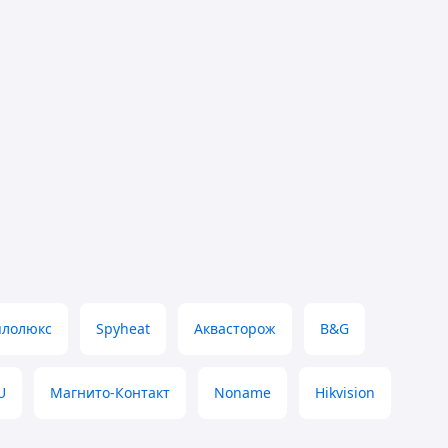
плолюкс
Spyheat
Аквасторож
B&G
U
Магнито-Контакт
Noname
Hikvision