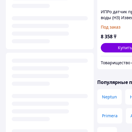
ИПРо датчик п
воды (НЗ) Изв
утечки воды
Под заказ
8 358
₸
Купит
Популярные 
Neptun
Primera