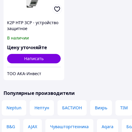
К2Р НТР 3CP - устройство
защитное
В наличии
Цену уточняйте
Написать
ТОО АКА-Инвест
Популярные производители
Neptun
Нептун
БАСТИОН
Вихрь
TIM
B&G
AJAX
Чувашторгтехника
Aqara
Бо