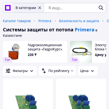
В категории
Каталог товаров
Primera
Безопасность и защита
Системы защиты от потопа
Primera
в
Казахстане
Гидроизоляционная
Электро
защита «ГидроКурс»
блока 
220
₸
Цену у
Tоп
Tоп
Фильтры
По рейтингу
Цена