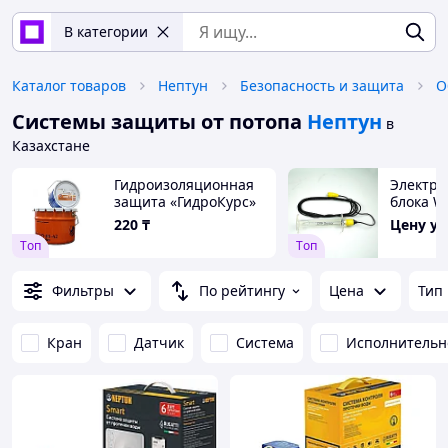
В категории
Каталог товаров
Нептун
Безопасность и защита
Системы защиты от потопа
Нептун
в
Казахстане
Гидроизоляционная
Электро
защита «ГидроКурс»
блока 
220
₸
Цену у
Tоп
Tоп
Фильтры
По рейтингу
Цена
Тип
Кран
Датчик
Система
Исполнительн