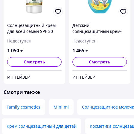
Солнцезащитный крем
Детский
для всей семьи SPF 30
солнцезащитный крем-
серии Extra Aloe 100мл
спрей SPF 60 серии Mini
Недоступен
Недоступен
Me 150мл
1 050
₸
1 465
₸
Смотреть
Смотреть
ИП ГЕЙЗЕР
ИП ГЕЙЗЕР
Смотри также
Family cosmetics
Mini mi
Солнцезащитное молочк
Крем солнцезащитный для детей
Косметика солнцеза