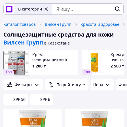
В категории
Каталог товаров
Вилсен Групп
Красота и здоровье
Солнцезащитные средства для кожи
Вилсен Групп
в Казахстане
Крем
Крем дл
солнцезащитный
чувстви
Disaar SPF50 UVA/UVB
Disaar S
1 200
₸
2 500
₸
отбеливающий с
60 LSF/
Tоп
Tоп
керамидами
солнца
Фильтры
По рейтингу
Цена
Фак
SPF 50
SPF 6