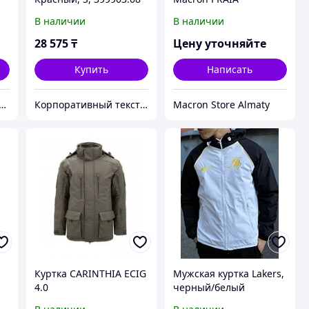
S
В наличии
В наличии
28 575
₸
Цену уточняйте
Купить
Написать
etexPRO: Спортивный магазин
Корпоративный текстиль, бизнес-подарки и сувениры | Брендирование | Шелкография
Macron Store Almaty
Куртка CARINTHIA ECIG
Мужская куртка Lakers,
4.0
черный/белый