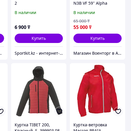
2
N3B VF 59" Alpha
Industries синяя
В наличии
В наличии
65 000
₸
6 900
₸
55 000
₸
Купить
Купить
ЗМ/ТАКТИЧЕСКАЯ ЭКИПИРОВКА
Sportkit.kz - интернет-магазин спортивных товаров
Магазин Военторг в Алматы
Куртка TIBET 200,
Куртка-ветровка
Красный, S, 399903.08
Macron PRAIA