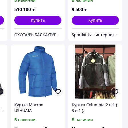
В наличии
В наличии
510 100
₸
9 500
₸
Купить
Купить
ОХОТА/РЫБАЛКА/ТУРИЗМ/ТАКТИЧЕСКАЯ ЭКИПИРОВКА
Sportkit.kz - интернет-магазин спортивных товаров
Куртка Macron
Куртка Columbia 2 в 1 (
 L
USHUAIA
3 в 1 ).
В наличии
В наличии