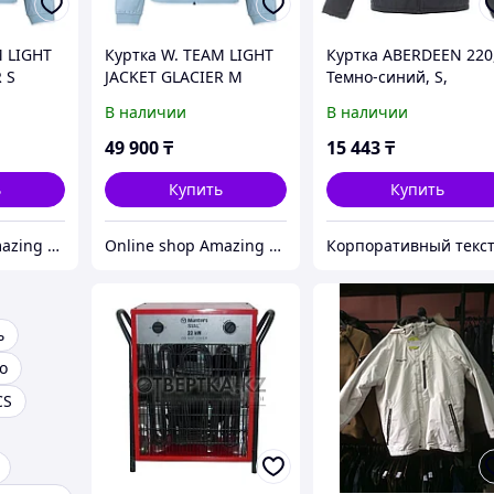
M LIGHT
Куртка W. TEAM LIGHT
Куртка ABERDEEN 220
 S
JACKET GLACIER M
Темно-синий, S,
3999219.26 S
В наличии
В наличии
49 900
₸
15 443
₸
ь
Купить
Купить
Online shop Amazing Store
Online shop Amazing Store
ь
o
CS