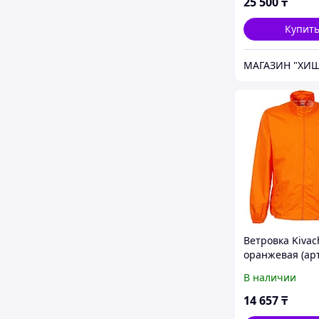
25 500
₸
Купит
МАГАЗИН "ХИ
Ветровка Kivac
оранжевая (ар
7102.20)
В наличии
14 657
₸