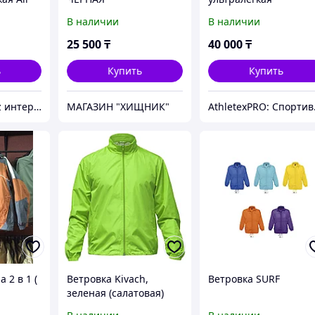
(1253)
В наличии
В наличии
25 500
₸
40 000
₸
ь
Купить
Купить
Looqsports01.kz интернет-магазин спортивных товаров
МАГАЗИН "ХИЩНИК"
Athl
 2 в 1 (
Ветровка Kivach,
Ветровка SURF
зеленая (салатовая)
(артикул 7102.94)