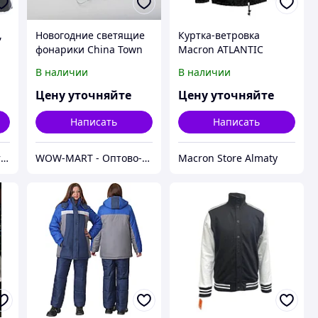
,
Новогодние светящие
Куртка-ветровка
фонарики China Town
Macron ATLANTIC
В наличии
В наличии
Цену уточняйте
Цену уточняйте
Написать
Написать
Корпоративный текстиль, бизнес-подарки и сувениры | Брендирование | Шелкография
WOW-MART - Оптово-розничный Склад - товары на заказ до двери
Macron Store Almaty