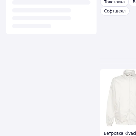
Толстовка
В
Софтшелл
Ветровка Kivac