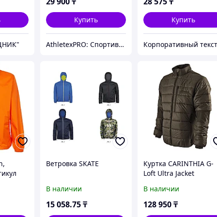
29 900
₸
28 575
₸
ь
Купить
Купить
ЩНИК"
AthletexPRO: Спортивный магазин
h,
Ветровка SKATE
Куртка CARINTHIA G-
тикул
Loft Ultra Jacket
В наличии
В наличии
15 058
.75
₸
128 950
₸