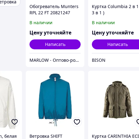
етровка
Обогреватель Munters
Куртка Columbia 2 в 1
RPL 22 FT 20821247
3 в 1 )
Munters RPL 22 FT
В наличии
В наличии
Цену уточняйте
Цену уточняйте
Написать
Написать
MARLOW - Оптово-розничный склад.
BISON
h, белая
Ветровка SHIFT
Куртка CARINTHIA EC