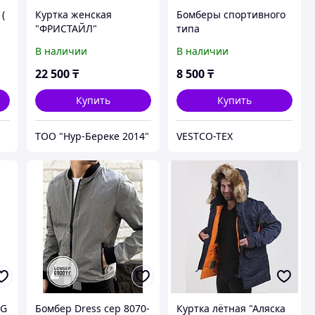
 (
Куртка женская
Бомберы спортивного
"ФРИСТАЙЛ"
типа
В наличии
В наличии
22 500
₸
8 500
₸
Купить
Купить
ТОО "Нур-Береке 2014"
VESTCO-TEX
IG
Бомбер Dress сер 8070-
Куртка лётная "Аляска