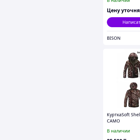
В наличии
Цену уточн
Написа
BISON
КурткаSoft Shel
CAMO
В наличии