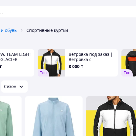
 и обувь
Спортивные куртки
 W. TEAM LIGHT
Ветровка под заказ |
 GLACIER
Ветровка с
капюшоном под
₸
8 000
₸
нанесение логотипа
Tоп
Tоп
Сезон