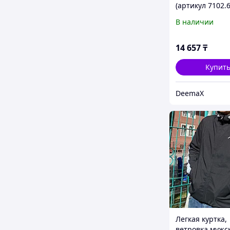
(артикул 7102.6
В наличии
14 657
₸
Купит
DeemaX
Легкая куртка,
ветровка мужск