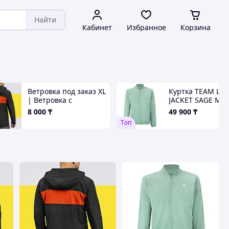
Найти
Кабинет
Избранное
Корзина
Ветровка под заказ XL
Куртка TEAM LIG
| Ветровка с
JACKET SAGE М
капюшоном под
8 000
₸
49 900
₸
нанесение логотипа
Tоп