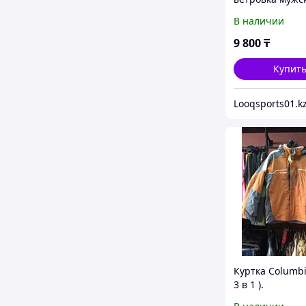
Jordan черные 
В наличии
9 800
₸
Купит
Куртка Columbia
3 в 1 ).