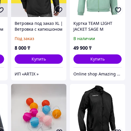
Ветровка под заказ XL |
Куртка TEAM LIGHT
ом
Ветровка с капюшоном
JACKET SAGE М
под нанесение
Под заказ
В наличии
логотипа
8 000
₸
49 900
₸
Купить
Купить
ИП «ARTIX »
Online shop Amazing Store