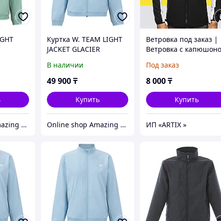
IGHT
Куртка W. TEAM LIGHT
Ветровка под заказ |
JACKET GLACIER
Ветровка с капюшон
под нанесение
В наличии
Под заказ
логотипа
49 900
₸
8 000
₸
ь
Купить
Купить
Online shop Amazing Store
Online shop Amazing Store
ИП «ARTIX »