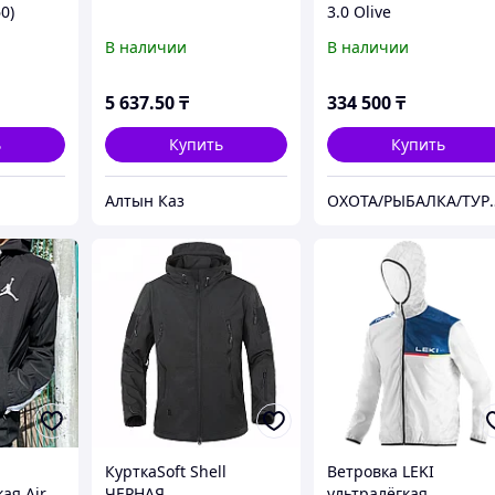
0)
3.0 Olive
В наличии
В наличии
5 637
.50
₸
334 500
₸
ь
Купить
Купить
Алтын Каз
ОХОТА/РЫБАЛКА/ТУРИ
КурткаSoft Shell
Ветровка LEKI
ая Air
ЧЕРНАЯ
ультралёгкая