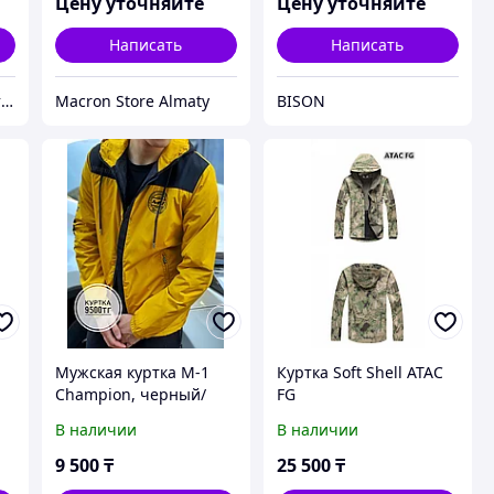
Цену уточняйте
Цену уточняйте
Написать
Написать
Корпоративный текстиль, бизнес-подарки и сувениры | Брендирование | Шелкография
Macron Store Almaty
BISON
Мужская куртка M-1
Куртка Soft Shell ATAC
Champion, черный/
FG
желтый
В наличии
В наличии
9 500
₸
25 500
₸