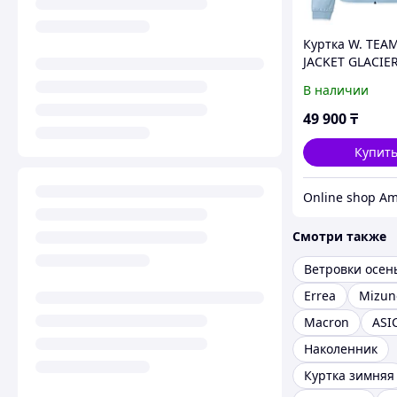
Куртка W. TEA
JACKET GLACIER
В наличии
49 900
₸
Купит
Смотри также
Ветровки осен
Errea
Mizun
Macron
ASI
Наколенник
Куртка зимняя