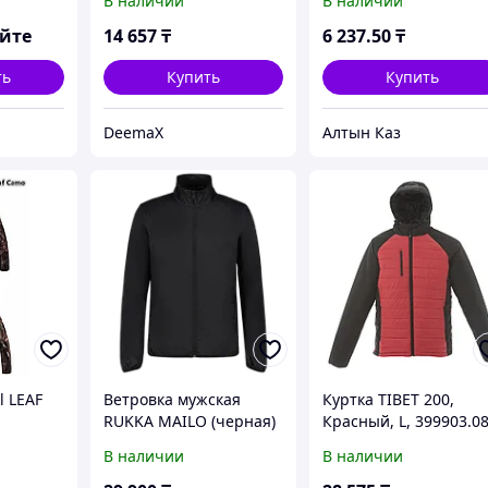
В наличии
В наличии
яйте
14 657
₸
6 237
.50
₸
ть
Купить
Купить
DeemaX
Алтын Каз
l LEAF
Ветровка мужская
Куртка TIBET 200,
RUKKA MAILO (черная)
Красный, L, 399903.08
В наличии
В наличии