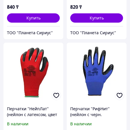
840
₸
820
₸
Купить
Купить
ТОО "Планета Сириус"
ТОО "Планета Сириус"
Перчатки "НейпЛат"
Перчатки "РифНит"
(нейлон с латексом, цвет
(нейлон с черн.
красный с черным)
нитрилом, рифл. покр.),
В наличии
В наличии
р.S,М,L,XL, уп.240п