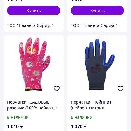
Купить
Купить
ТОО "Планета Сириус"
ТОО "Планета Сириус"
Перчатки "САДОВЫЕ"
Перчатки "НейпНит"
розовые (100% нейлон, с
(нейлон+нитрил
принтом, покр. прозр.
синий,13-й кл.вязки)
В наличии
В наличии
нитрил) уп120пар
1 010
₸
1 070
₸