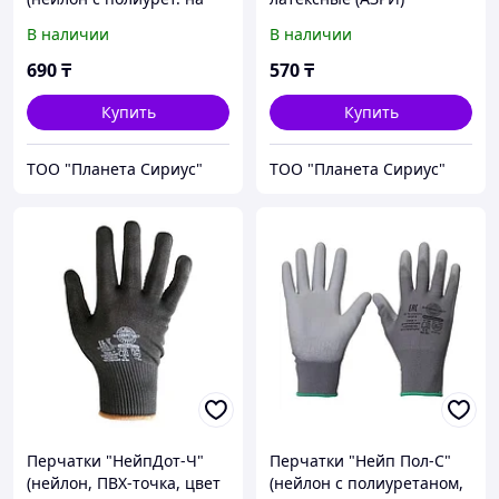
конч. пальцев, цв. бел.)
(отгрузка кратно 15 пар)
В наличии
В наличии
р.7,8,9,10, уп. 300пар
690
₸
570
₸
Купить
Купить
ТОО "Планета Сириус"
ТОО "Планета Сириус"
Перчатки "НейпДот-Ч"
Перчатки "Нейп Пол-С"
(нейлон, ПВХ-точка, цвет
(нейлон с полиуретаном,