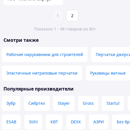
1
2
Показано 1 - 48 товаров из 80+
Смотри также
Рабочие нарукавники для строителей
Перчатки джерс
Эластичные нитриловые перчатки
Рукавицы ватные
Популярные производители
Зубр
Сибртех
Stayer
Gross
Startul
ESAB
Stihl
КВТ
DEXX
АЗРИ
Без б