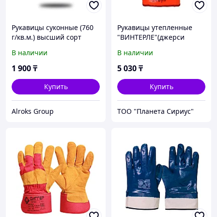
Рукавицы суконные (760
Рукавицы утепленные
г/кв.м.) высший сорт
"ВИНТЕРЛЕ"(джерси
100%, покрытие
В наличии
В наличии
ПВХ,утепл.х/б тканью с
начесом), в уп.72пар
1 900
₸
5 030
₸
Купить
Купить
Alroks Group
ТОО "Планета Сириус"