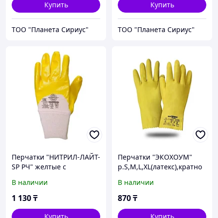
Купить
Купить
ТОО "Планета Сириус"
ТОО "Планета Сириус"
Перчатки "НИТРИЛ-ЛАЙТ-
Перчатки "ЭКОХОУМ"
SР РЧ" желтые с
р.S,M,L,XL(латекс),кратно
частичным обливом,р.
12 пар (х12х144)
В наличии
В наличии
7,8,9,10,11,кратно 12 пар
(х12х120)
1 130
₸
870
₸
Купить
Купить