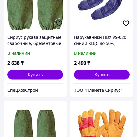
Сириус рукава защитные
Нарукавники ПВХ VS-020
сварочные, брезентовые
синий КЩС до 50%,
толщина 0,2 мм, р.46
В наличии
В наличии
см*22 см
2 638
₸
2 490
₸
Купить
Купить
СпецХозСтрой
ТОО "Планета Сириус"