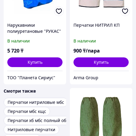
Нарукавники
Перчатки НИТРИЛ КП
полиуретановые "РУКАС"
В наличии
В наличии
5 720
₸
900
₸/пара
Купить
Купить
ТОО "Планета Сириус"
Arma Group
Смотри также
Перчатки нитриловые мбс
Перчатки мбс кщс
Перчатки хб мбс полный облив
Нитриловые перчатки