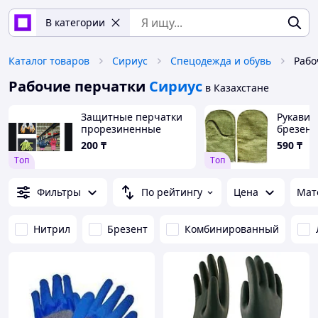
В категории
Каталог товаров
Сириус
Спецодежда и обувь
Рабо
Рабочие перчатки
Сириус
в Казахстане
Защитные перчатки
Рукави
прорезиненные
брезент
дв нало
200
₸
590
₸
330гр
Tоп
Tоп
Фильтры
По рейтингу
Цена
Мат
Нитрил
Брезент
Комбинированный