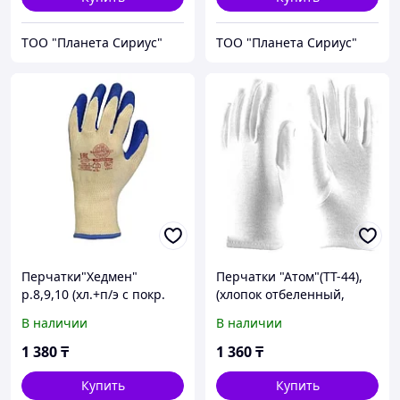
ТОО "Планета Сириус"
ТОО "Планета Сириус"
Перчатки"Хедмен"
Перчатки "Атом"(TТ-44),
р.8,9,10 (хл.+п/э с покр.
(хлопок отбеленный,
губчатый латекс,10-й кл.
шитые)
В наличии
В наличии
вязки) уп. 360п
1 380
₸
1 360
₸
Купить
Купить