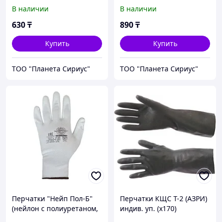
черный),
цвет серый)
В наличии
В наличии
630
₸
890
₸
Купить
Купить
ТОО "Планета Сириус"
ТОО "Планета Сириус"
Перчатки "Нейп Пол-Б"
Перчатки КЩС Т-2 (АЗРИ)
(нейлон с полиуретаном,
индив. уп. (х170)
цвет белый)