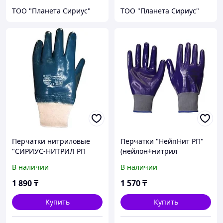
ТОО "Планета Сириус"
ТОО "Планета Сириус"
Перчатки нитриловые
Перчатки "НейпНит РП"
"СИРИУС-НИТРИЛ РП
(нейлон+нитрил
(ЛЮКС)" уп.120п, эласт.
синий,13-й кл.вязки)
В наличии
В наличии
манжет облив. р. 9,10,11
1 890
₸
1 570
₸
Купить
Купить