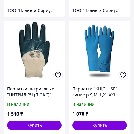
ТОО "Планета Сириус"
ТОО "Планета Сириус"
Перчатки нитриловые
Перчатки "КЩС-1-SP"
"НИТРИЛ РЧ (ЛЮКС)"
синие р.S,M, L,XL,XXL
трик. манжет полуоблив,
(латекс,сл.Silver,
В наличии
В наличии
р. 9,10,11 уп.120п.
т.0,45мм,дл.300мм) уп120
1 510
₸
1 070
₸
Купить
Купить