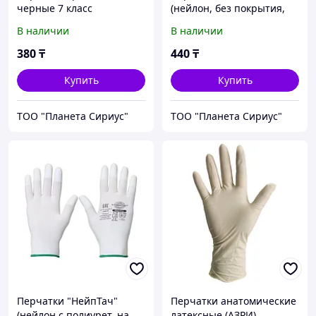
черные 7 класс
(нейлон, без покрытия,
цвет белый)
В наличии
В наличии
380
₸
440
₸
Купить
Купить
ТОО "Планета Сириус"
ТОО "Планета Сириус"
Перчатки "НейпТач"
Перчатки анатомические
(нейлон с полиурет. на
латексные (АЗРИ)