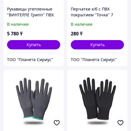
Рукавицы утепленные
Перчатки х/б с ПВХ
"ВИНТЕРЛЕ Грипп" ПВХ
покрытием "Точка" 7
черные с крошкой,
класс оверлок двойной
В наличии
В наличии
вкладыш акрил. мех,
уп.60п
5 780
₸
280
₸
Купить
Купить
ТОО "Планета Сириус"
ТОО "Планета Сириус"