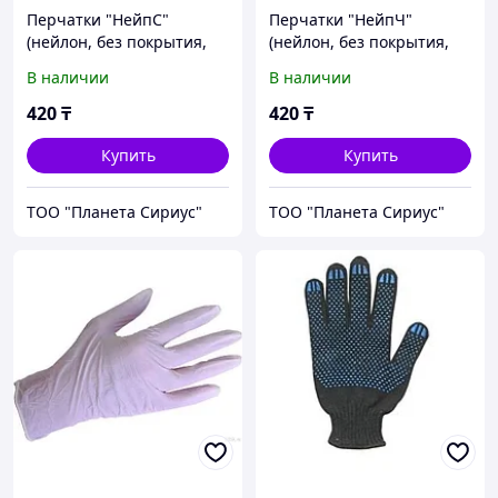
Перчатки "НейпС"
Перчатки "НейпЧ"
(нейлон, без покрытия,
(нейлон, без покрытия,
цвет серый)
цвет черный)
В наличии
В наличии
р.7,8,9,10,кратно 12 пар
(х12х300)
420
₸
420
₸
Купить
Купить
ТОО "Планета Сириус"
ТОО "Планета Сириус"