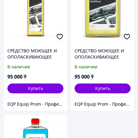
СРЕДСТВО МОЮЩЕЕ И
СРЕДСТВО МОЮЩЕЕ И
ОПОЛАСКИВАЮЩЕЕ
ОПОЛАСКИВАЮЩЕЕ
DET&RINSE PLUS UNOX
DET&RINSE PLUS UNOX
В наличии
В наличии
DB1015A0
DB1016A0
95 000
₸
95 000
₸
Купить
Купить
EQP Equip Prom - Профессиональное оборудование в Казахстане
EQP Equip Prom - Профессиональное оборудование в Казахстане