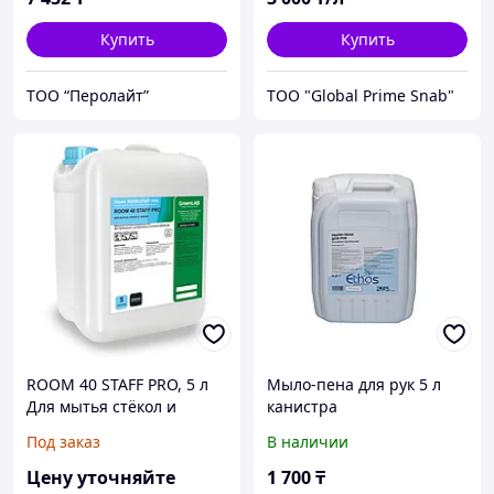
Купить
Купить
ТОО “Перолайт”
ТОО "Global Prime Snab"
ROOM 40 STAFF PRO, 5 л
Мыло-пена для рук 5 л
Для мытья стёкол и
канистра
зеркал
Под заказ
В наличии
Цену уточняйте
1 700
₸