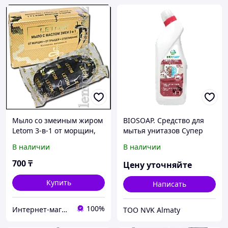
Мыло со змеиным жиром
BIOSOAP. Средство для
Letom 3-в-1 от морщин,
мытья унитазов Супер
от прыщей,
Вишня / WC cleaner super
В наличии
В наличии
отбеливающее
CHERRY
700
₸
Цену уточняйте
Купить
Написать
100%
Интернет-магазин "Лимонный островок"
ТОО NVK Almaty