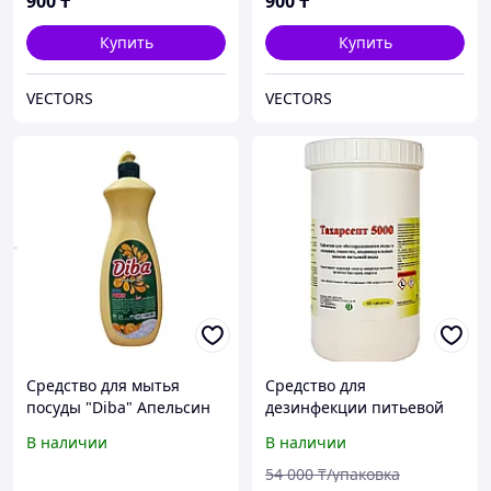
900
₸
900
₸
Купить
Купить
VECTORS
VECTORS
Средство для мытья
Средство для
посуды "Diba" Апельсин
дезинфекции питьевой
750Г
воды Тахарсепт 5000
В наличии
В наличии
54 000
₸/упаковка