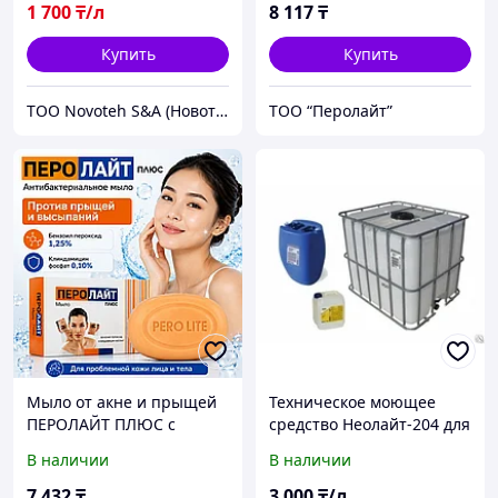
1 700
₸/л
8 117
₸
Купить
Купить
ТОО Novoteh S&A (Новотех)
ТОО “Перолайт”
Мыло от акне и прыщей
Техническое моющее
ПЕРОЛАЙТ ПЛЮС с
средство Неолайт-204 для
бензоилпероксидом и
обезжиривания и
В наличии
В наличии
клиндамицином, 75 г
промывки
7 432
₸
3 000
₸/л