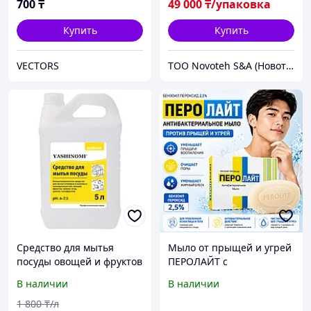
700
₸
49 000
₸/упаковка
Купить
Купить
VECTORS
ТОО Novoteh S&A (Новотех)
Средство для мытья
Мыло от прыщей и угрей
посуды овощей и фруктов
ПЕРОЛАЙТ с
Яшиноми
бензоилпероксидом 2,5%,
В наличии
В наличии
75 г
1 800
₸/л