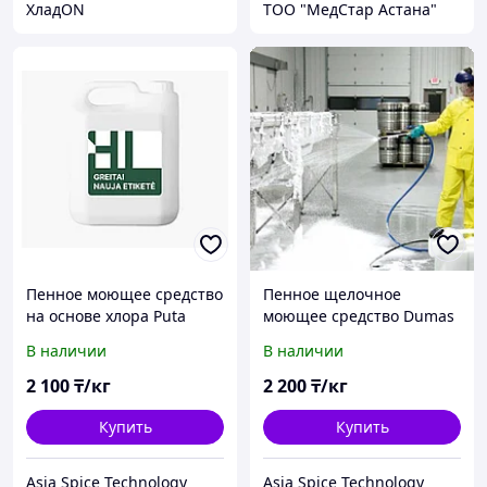
ХладON
ТОО "МедСтар Астана"
Пенное моющее средство
Пенное щелочное
на основе хлора Puta
моющее средство Dumas
В наличии
В наличии
2 100
₸/кг
2 200
₸/кг
Купить
Купить
Asia Spice Technology
Asia Spice Technology