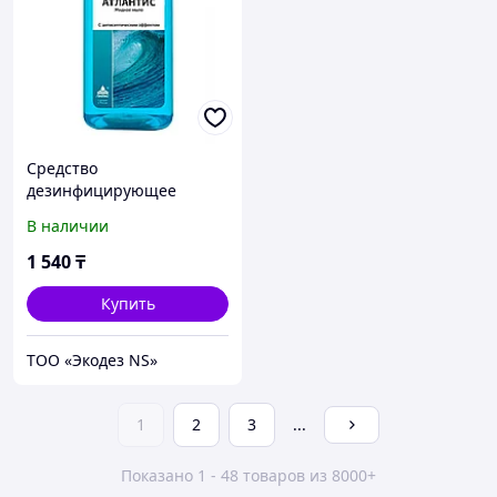
Средство
дезинфицирующее
Атлантис, жидкое мыло,
В наличии
флакон 1 л
1 540
₸
Купить
ТОО «Экодез NS»
1
2
3
...
Показано 1 - 48 товаров из 8000+