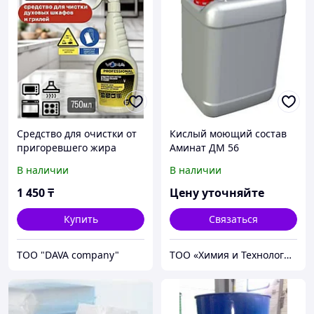
Средство для очистки от
Кислый моющий состав
пригоревшего жира
Аминат ДМ 56
Антижир Elite 0,75 л
В наличии
В наличии
1 450
₸
Цену уточняйте
Купить
Связаться
ТОО "DAVA company"
ТОО «Химия и Технология»