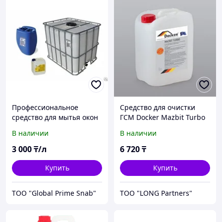
Профессиональное
Средство для очистки
средство для мытья окон
ГСМ Docker Mazbit Turbo
и зеркал Неолайт-7
1 кг
В наличии
В наличии
3 000
₸/л
6 720
₸
Купить
Купить
ТОО "Global Prime Snab"
ТОО "LONG Partners"