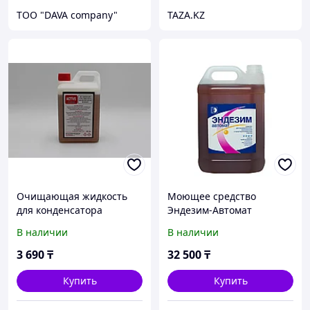
ТОО "DAVA company"
TAZA.KZ
Очищающая жидкость
Моющее средство
для конденсатора
Эндезим-Автомат
кондиционера Active
В наличии
В наличии
Cleaner (1л)
3 690
₸
32 500
₸
Купить
Купить