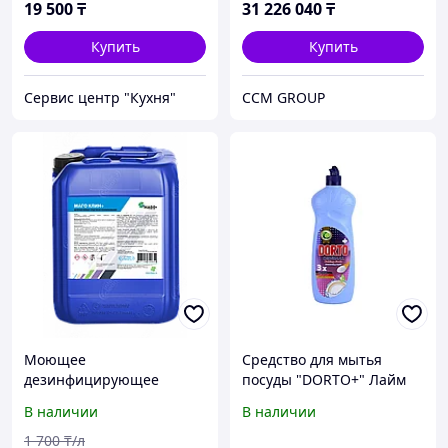
19 500
₸
31 226 040
₸
Купить
Купить
Сервис центр "Кухня"
CCM GROUP
Моющее
Средство для мытья
дезинфицирующее
посуды "DORTO+" Лайм
средство для
750 Г
В наличии
В наличии
поверхностей
МагоКлин+, 20л
1 700
₸/л