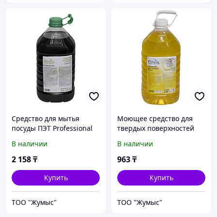
Средство для мытья
Моющее средство для
посуды ПЭТ Professional
твердых поверхностей
густой концентрат 5 л
ПЭТ Лимон
В наличии
В наличии
универсальное 5 л
2 158
₸
963
₸
Купить
Купить
ТОО "Жумыс"
ТОО "Жумыс"