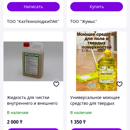
Написать
Купить
ТОО "КазТехнолоджиПАК"
ТОО "Жумыс"
Жидкость для чистки
Универсальное моющее
внутреннего и внешнего
средство для твердых
блока кондиционера
поверхностей.
В наличии
В наличии
Serpantin Cleaner (1л)
2 000
₸
1 350
₸