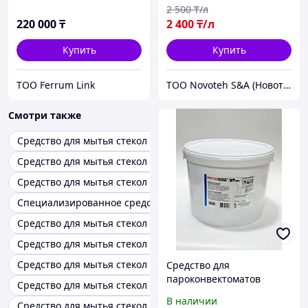
стронг+
2 500
₸/л
220 000
₸
2 400
₸/л
Купить
Купить
ТОО Ferrum Link
ТОО Novoteh S&A (Новотех)
Смотри также
Средство для мытья стекол help
Средство для мытья стекол концентрат
Средство для мытья стекол helper
Специализированное средство для мытья стекол
Средство для мытья стекол oniks
Средство для мытья стекол okey
Средство для мытья стекол domestos
Средство для
пароконвектоматов
Средство для мытья стекол хозяюшка
RatioDem WP tabs 100
В наличии
Средство для мытья стекол be&eco