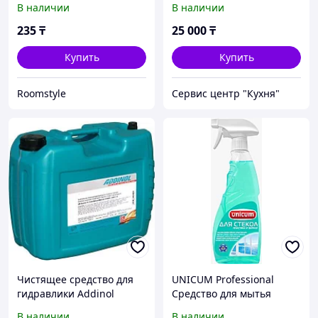
В наличии
В наличии
tabs 25
235
₸
25 000
₸
Купить
Купить
Roomstyle
Сервис центр "Кухня"
Чистящее средство для
UNICUM Professional
гидравлики Addinol
Средство для мытья
System Cleaner 1-33
стекол, пластика и зеркал
В наличии
В наличии