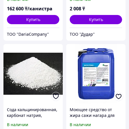
500мл
162 600
₸/канистра
2 008
₸
Купить
Купить
TOO "DariaCompany"
ТОО "Дудар"
Сода кальцинированная,
Моющее средство от
карбонат натрия,
жира сажи нагара для
бельевая сода
пищевой
В наличии
В наличии
промышленности Маго