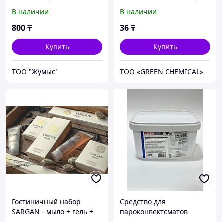
мл
В наличии
В наличии
800
₸
36
₸
Купить
Купить
ТОО "Жумыс"
ТОО «GREEN CHEMICAL»
Гостиничный набор
Средство для
SARGAN - мыло + гель +
пароконвектоматов
шампунь
моющее RatioDem WP