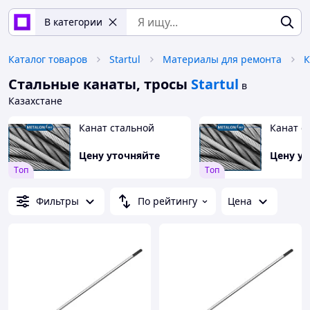
В категории
Каталог товаров
Startul
Материалы для ремонта
К
Стальные канаты, тросы
Startul
в
Казахстане
Канат стальной
Канат с
Цену уточняйте
Цену у
Tоп
Tоп
Фильтры
По рейтингу
Цена