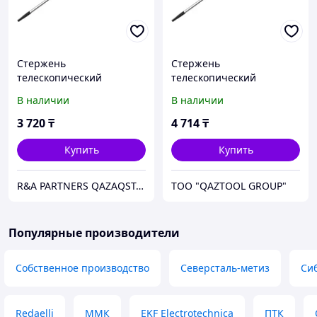
Стержень
Стержень
телескопический
телескопический
алюминиевый 1,5-3м
алюминиевый 1,5-3м
В наличии
В наличии
STARTUL PROFI
STARTUL PROFI
3 720
₸
4 714
₸
Купить
Купить
R&A PARTNERS QAZAQSTAN
TOO "QAZTOOL GROUP"
Популярные производители
Собственное производство
Северсталь-метиз
Си
Redaelli
ММК
EKF Electrotechnica
ПТК