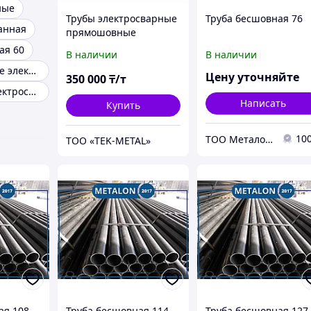
ные
Трубы электросварные
Труба бесшовная 76
анная
прямошовные
ая 60
В наличии
В наличии
Трубы стальные электросварные
Цену уточняйте
350 000
₸/т
Труба сталь электросварная прямошовная
Написать
Купить
10
ТОО Металон 2017
ТОО «TEK-METAL»
ая 108
Труба бесшовная 114
Труба бесшовная 127