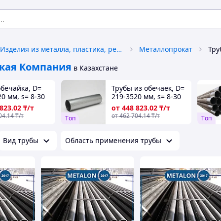
Изделия из металла, пластика, резины
Металлопрокат
кая Компания
в Казахстане
обечайка, D=
Трубы из обечаек, D=
0 мм, s= 8-30
219-3520 мм, s= 8-30
рка: 09г2с;
мм, Марка: 09г2с;
 823
.02
₸/т
от
448 823
.02
₸/т
0...
17г1с; 20...
04
.14
₸/т
от
462 704
.14
₸/т
Tоп
Tоп
Вид трубы
Область применения трубы