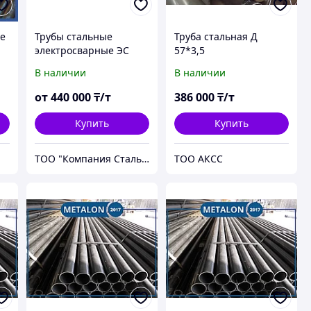
ые
Трубы стальные
Труба стальная Д
электросварные ЭС
57*3,5
d.325, 6,00 мм, ГОСТ
В наличии
В наличии
10704-97, 10705-80,
10706-76, сталь 10, 20,
от
440 000
₸/т
386 000
₸/т
17Г1Су
Купить
Купить
ТОО "Компания Сталь Трейд"
ТОО АКСС