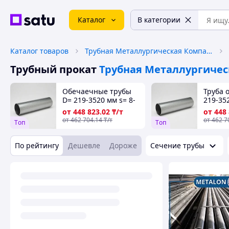
Каталог
В категории
Каталог товаров
Трубная Металлургическая Компания
Трубный прокат
Трубная Металлургичес
Обечаечные трубы
Труба 
D= 219-3520 мм s= 8-
219-352
24 мм, Марка: 09г2с;
мм, Ма
от
448 823
.02
₸/т
от
448
17г1с; 20; 3сп5
17г1с; 2
от
462 704
.14
₸/т
от
462 7
Tоп
Tоп
По рейтингу
Дешевле
Дороже
Сечение трубы