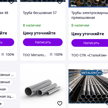
ая 48
Труба бесшовная 57
Трубы электросварн
прямошовная
В наличии
В наличии
яйте
Цену уточняйте
Цену уточняйте
ть
Написать
Написать
100%
100%
ТОО Металон 2017
ТОО СПК «СтальКом»
Трубы прямошовные электросварные
овные
ная
Труба профильная оцинкованная
е