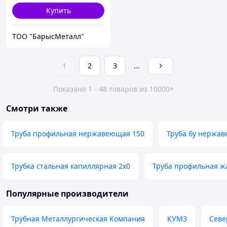
Купить
ТОО "БарысМеталл"
1
2
3
...
Показано 1 - 48 товаров из 10000+
Смотри также
Труба профильная нержавеющая 150
Труба бу нержав
Трубка стальная капиллярная 2х0
Труба профильная ж
Популярные производители
Трубная Металлургическая Компания
КУМЗ
Севе