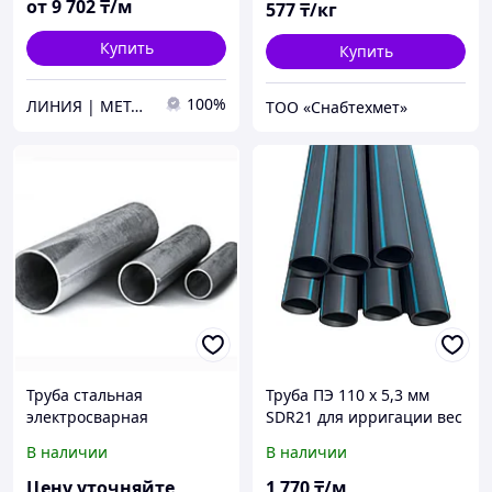
от
9 702
₸/м
577
₸/кг
Купить
Купить
100%
ЛИНИЯ | МЕТАЛЛА
ТОО «Снабтехмет»
Труба стальная
Труба ПЭ 110 х 5,3 мм
электросварная
SDR21 для ирригации вес
1,77 кг/м по 13 м ГОСТ
В наличии
В наличии
32415-2013
Цену уточняйте
1 770
₸/м