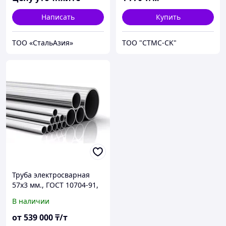
Написать
Купить
ТОО «СтальАзия»
ТОО "CTMC-CK"
Труба электросварная
57х3 мм., ГОСТ 10704-91,
10705-80, 20295-85
В наличии
от
539 000
₸/т