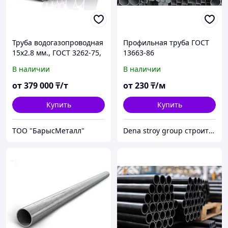
Труба водогазопроводная
Профильная труба ГОСТ
15х2.8 мм., ГОСТ 3262-75,
13663-86
ст3сп, Ст2пс, ст2пс-5
В наличии
В наличии
от
379 000
₸/т
от
230
₸/м
Купить
Купить
ТОО "БарысМеталл"
Dena stroy group строительная компания