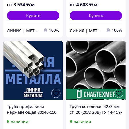
от
3 534
₸/м
от
4 608
₸/м
Купить
Купить
100%
100%
ЛИНИЯ | МЕТАЛЛА
ЛИНИЯ | МЕТАЛЛА
Труба профильная
Труба котельная 42х3 мм
нержавеющая 80х40х2,0
ст. 20 (20А; 20В) ТУ 14-159-
AISI 304
228-93 бесшовная
В наличии
В наличии