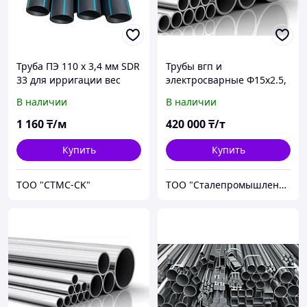
Труба ПЭ 110 х 3,4 мм SDR
Трубы вгп и
33 для ирригации вес
электросварные Ф15х2.5,
1,16 кг/м по 12 м ГОСТ
5.8 м
В наличии
В наличии
32415-2013
1 160
₸/м
420 000
₸/т
Купить
Купить
ТОО "CTMC-CK"
ТОО "Сталепромышленная компания Алматы"