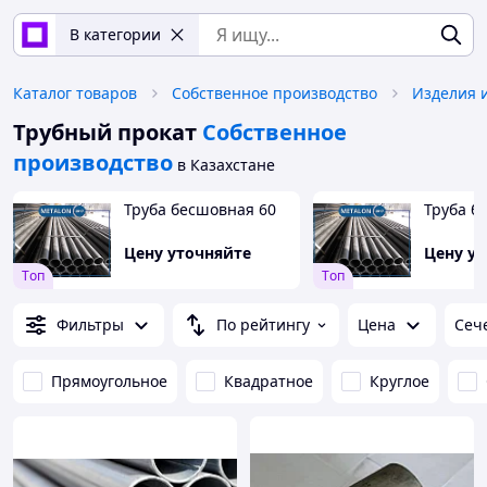
В категории
Каталог товаров
Собственное производство
Трубный прокат
Собственное
производство
в Казахстане
Труба бесшовная 60
Труба б
Цену уточняйте
Цену у
Tоп
Tоп
Фильтры
По рейтингу
Цена
Сеч
Прямоугольное
Квадратное
Круглое