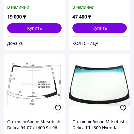
Grace 93-03 (уценка на
94-07 L400 LFW X
В наличии
В наличии
10%)
19 000
₸
47 400
₸
Купить
Купить
Донз.кз
КОЛЕСНИЦА
Стекло лобовое Mitsubishi
Стекло лобовое Mitsubishi
Delica 94-07 / L400 94-06
Delica III L300 Hyundai
Grace H100 (86-04) 1986-