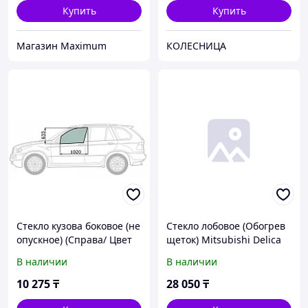
Купить
Купить
Mагазин Maximum
КОЛЕСНИЦА
Стекло кузова боковое (не
Стекло лобовое (Обогрев
опускное) (Справа/ Цвет
щеток) Mitsubishi Delica
зеленый) Mitsubishi
94-07 / L400 94-06 (уценка
В наличии
В наличии
Delica 94-07 / L400 94-06 /
на 10%)
Sp
10 275
₸
28 050
₸