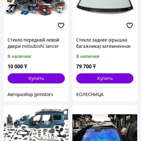
Стекло передней левой
Стекло заднее (крышка
двери mitsubishi lancer
багажника) затемненное
2007-2016
с обогревом в клей
В наличии
В наличии
MITSUBISHI DELICA VAN
94-07
10 000
₸
79 700
₸
Купить
Купить
Авторазбор Jpmotors
КОЛЕСНИЦА