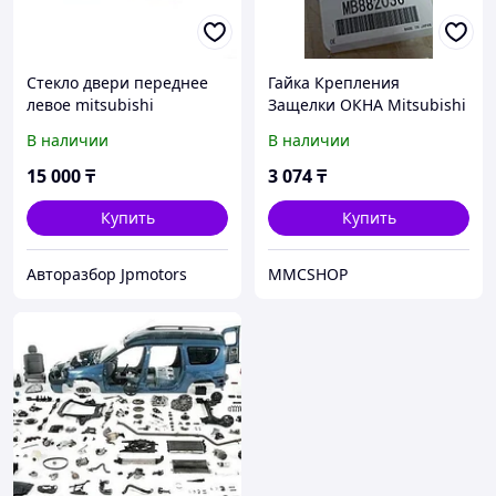
Стекло двери переднее
Гайка Крепления
левое mitsubishi
Защелки ОКНА Mitsubishi
outlander 2003-2006
MB882036 Пуговица окна
В наличии
В наличии
Delica, L400, RVR Делика
15 000
₸
3 074
₸
Купить
Купить
Авторазбор Jpmotors
MMCSHOP