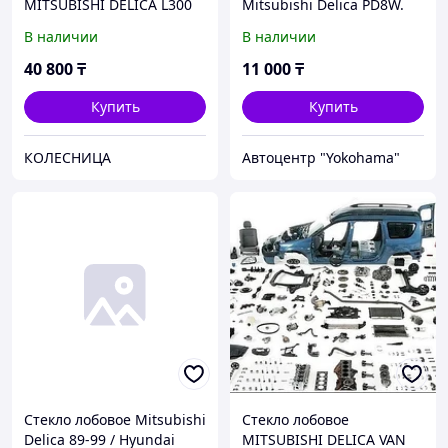
MITSUBISHI DELICA L300
Mitsubishi Delica PD8W.
86-94 HYUNDAI PORTER
В наличии
В наличии
96-10 DE03 LFW X
40 800
₸
11 000
₸
Купить
Купить
КОЛЕСНИЦА
Автоцентр "Yokohama"
Стекло лобовое Mitsubishi
Стекло лобовое
Delica 89-99 / Hyundai
MITSUBISHI DELICA VAN