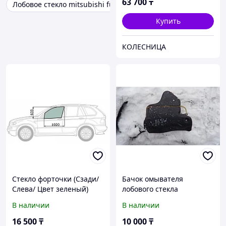
63 700
₸
Лобовое стекло mitsubishi fuso
Купить
КОЛЕСНИЦА
Стекло форточки (Сзади/
Бачок омывателя
Слева/ Цвет зеленый)
лобового стекла
Mitsubishi Delica 89-99 /
Mitsubishi Delica P35W
В наличии
В наличии
L300 87-98
16 500
₸
10 000
₸