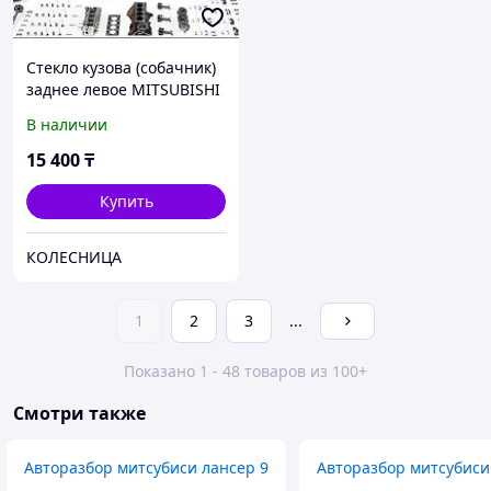
Стекло кузова (собачник)
заднее левое MITSUBISHI
DELICA VAN 94-07 L400-3H
В наличии
SR LH X
15 400
₸
Купить
КОЛЕСНИЦА
1
2
3
...
Показано 1 - 48 товаров из 100+
Смотри также
Авторазбор митсубиси лансер 9
Авторазбор митсубиси