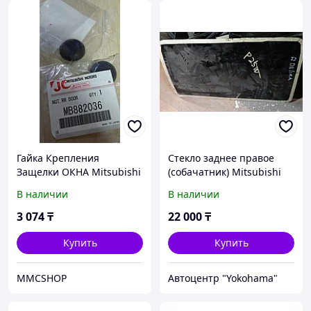
Гайка Крепления
Стекло заднее правое
Защелки ОКНА Mitsubishi
(собачатник) Mitsubishi
MB882036 Пуговица окна
Delica (P35W)
В наличии
В наличии
Delica, L400, RVR Делика
3 074
₸
22 000
₸
Купить
Купить
MMCSHOP
Автоцентр "Yokohama"