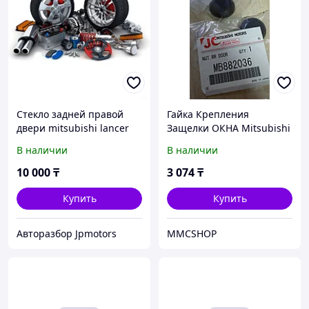
Стекло задней правой
Гайка Крепления
двери mitsubishi lancer
Защелки ОКНА Mitsubishi
2007-2016
MB882036 Пуговица окна
В наличии
В наличии
Delica, L400, RVR Делика
10 000
₸
3 074
₸
Купить
Купить
Авторазбор Jpmotors
MMCSHOP