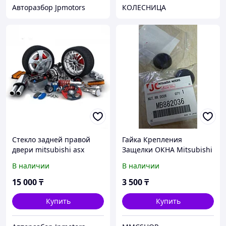
Авторазбор Jpmotors
КОЛЕСНИЦА
Стекло задней правой
Гайка Крепления
двери mitsubishi asx
Защелки ОКНА Mitsubishi
MB882036 Пуговица окна
В наличии
В наличии
Delica, L400, RVR Делика
15 000
₸
3 500
₸
Купить
Купить