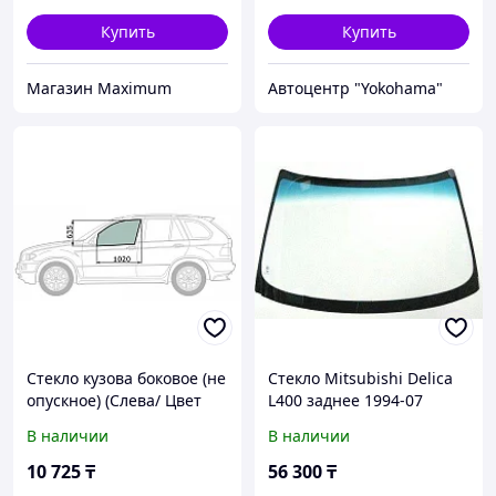
Купить
Купить
Mагазин Maximum
Автоцентр "Yokohama"
Стекло кузова боковое (не
Стекло Mitsubishi Delica
опускное) (Слева/ Цвет
L400 заднее 1994-07
зеленый) Mitsubishi
В наличии
В наличии
Delica 94-07 / L400 94-06 /
Spa
10 725
₸
56 300
₸