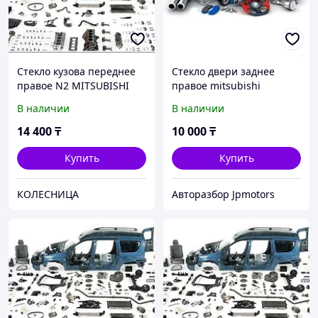
Стекло кузова переднее
Стекло двери заднее
правое N2 MITSUBISHI
правое mitsubishi
DELICA VAN 86-94 DE03 SF
outlander 2003-2006
В наличии
В наличии
RH2
14 400
₸
10 000
₸
Купить
Купить
КОЛЕСНИЦА
Авторазбор Jpmotors