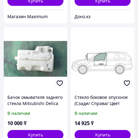
Купить
Купить
Mагазин Maximum
Донз.кз
Бачок омывателя заднего
Стекло боковое опускное
стекла Mitsubishi Delica
(Сзади/ Справа/ Цвет
P35W
зеленый) Mitsubishi
В наличии
В наличии
Delica 94-07 / L400 94-06 /
Space G
10 000
₸
14 925
₸
Купить
Купить