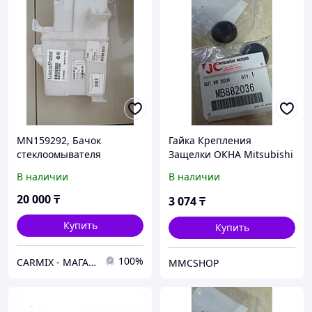
MN159292, Бачок
Гайка Крепления
стеклоомывателя
Защелки ОКНА Mitsubishi
MITSUBISHI OUTLANDER
MB882036 Пуговица окна
В наличии
В наличии
CU4W 2001-2006,
Delica, L400, RVR Делика
BODYPARTS
20 000
₸
3 074
₸
Купить
Купить
100%
СARMIX - МАГАЗИН АВТОЗАПЧАСТЕЙ В НУР-СУЛТАНЕ (АСТАНА)
MMCSHOP