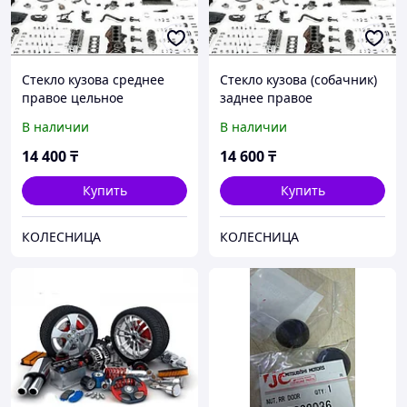
Стекло кузова среднее
Стекло кузова (собачник)
правое цельное
заднее правое
MITSUBISHI DELICA VAN
MITSUBISHI DELICA VAN
В наличии
В наличии
86-94 DE03 SR RH
94-07 L400-3H SR RH X
14 400
₸
14 600
₸
Купить
Купить
КОЛЕСНИЦА
КОЛЕСНИЦА