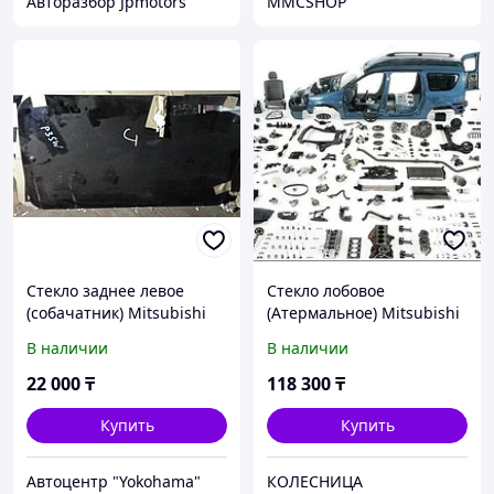
Авторазбор Jpmotors
MMCSHOP
Стекло заднее левое
Стекло лобовое
(собачатник) Mitsubishi
(Атермальное) Mitsubishi
Delica (P35W)
Delica 94-07 / L400 94-06
В наличии
В наличии
22 000
₸
118 300
₸
Купить
Купить
Автоцентр "Yokohama"
КОЛЕСНИЦА