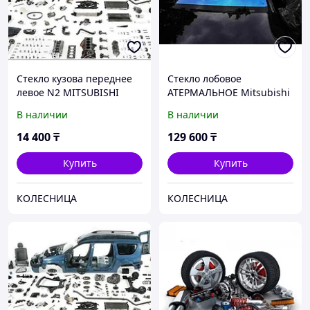
Стекло кузова переднее
Стекло лобовое
левое N2 MITSUBISHI
АТЕРМАЛЬНОЕ Mitsubishi
DELICA VAN 86-94 DE03 SF
Delica L300 1986-94
В наличии
В наличии
LH2
14 400
₸
129 600
₸
Купить
Купить
КОЛЕСНИЦА
КОЛЕСНИЦА