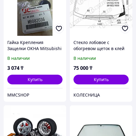
Гайка Крепления
Стекло лобовое с
Защелки ОКНА Mitsubishi
обогревом щеток в клей
MB882036 Пуговица окна
MITSUBISHI DELICA VAN
В наличии
В наличии
Delica, L400, RVR Делика
94-07
3 074
₸
75 000
₸
Купить
Купить
MMCSHOP
КОЛЕСНИЦА