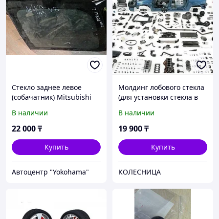
Стекло заднее левое
Молдинг лобового стекла
(собачатник) Mitsubishi
(для установки стекла в
Delica (PD8W)
резинку) MITSUBISHI
В наличии
В наличии
DELICA L300 86-94 TD-20
22 000
₸
19 900
₸
Купить
Купить
Автоцентр "Yokohama"
КОЛЕСНИЦА