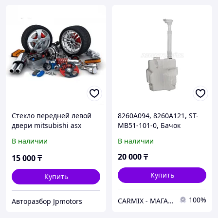
Стекло передней левой
8260A094, 8260A121, ST-
двери mitsubishi asx
MB51-101-0, Бачок
стеклоомывателя
В наличии
В наличии
MITSUBISHI OUTLANDER
CW5W, CW6W, SAT
20 000
₸
15 000
₸
Купить
Купить
100%
СARMIX - МАГАЗИН АВТОЗАПЧАСТЕЙ В НУР-СУЛТАНЕ (АСТАНА)
Авторазбор Jpmotors