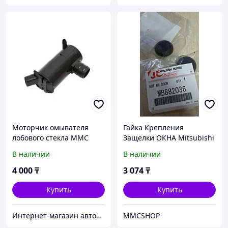
Моторчик омывателя
Гайка Крепления
лобового стекла MMC
Защелки ОКНА Mitsubishi
DELICA BULCAMR19 ST-
MB882036 Пуговица окна
В наличии
В наличии
160-0011 /MR192642
Delica, L400, RVR Делика
PD4W PD8W PD6W2642-D
4 000
₸
3 074
₸
Купить
Купить
Интернет-магазин автозапчастей Parts-shop.kz
MMCSHOP