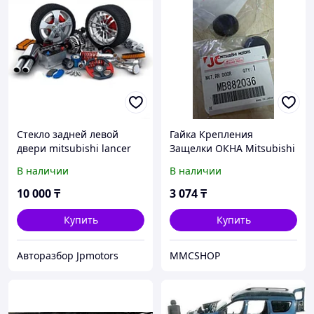
Стекло задней левой
Гайка Крепления
двери mitsubishi lancer
Защелки ОКНА Mitsubishi
2007-2016
MB882036 Пуговица окна
В наличии
В наличии
Delica, L400, RVR Делика
10 000
₸
3 074
₸
Купить
Купить
Авторазбор Jpmotors
MMCSHOP