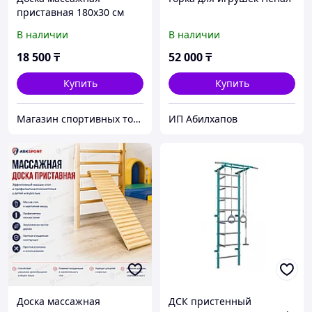
приставная 180x30 см
В наличии
В наличии
18 500
₸
52 000
₸
Купить
Купить
Магазин спортивных товаров SPORTCITY
ИП Абилхапов
Доска массажная
ДСК пристенный