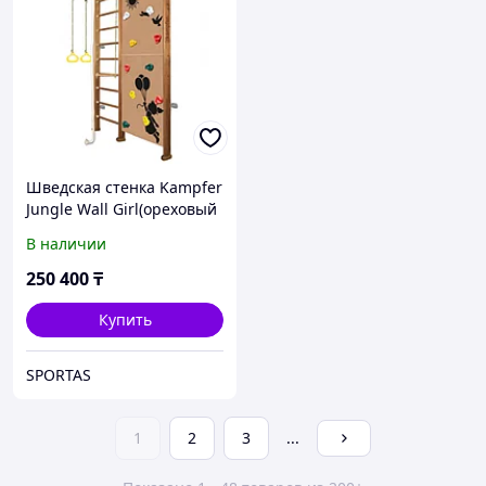
Шведская стенка Kampfer
Jungle Wall Girl(ореховый
)
В наличии
250 400
₸
Купить
SPORTAS
1
2
3
...