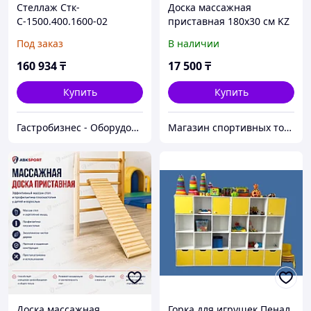
Стеллаж Стк-
Доска массажная
С-1500.400.1600-02
приставная 180x30 см KZ
(Стк-1500/400)
Под заказ
В наличии
160 934
₸
17 500
₸
Купить
Купить
Гастробизнес - Оборудование и Проектирование Ресторанов
Магазин спортивных товаров ABKSPORT
Доска массажная
Горка для игрушек Пенал