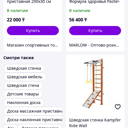
приставная 200x30 см
Формула здоровья Pastel-
1 (217см)
В наличии
В наличии
22 000
₸
56 400
₸
Купить
Купить
Магазин спортивных товаров ABKSPORT
MARLOW - Оптово-розничный склад.
Смотри также
Шведская стенка
Шведская мебель
Шведская стена
Детские товары
Наклонная доска
Доска массажная приставная
Доска наклонная приставная
Шведская стенка Kampfer
Ride Wall