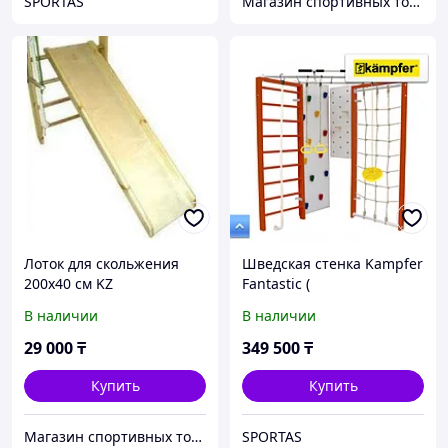
SPORTAS
Магазин спортивных товаров ABKSPORT
Лоток для скольжения
Шведская стенка Kampfer
200x40 см KZ
Fantastic (
цвет:Вишнёвый)
В наличии
В наличии
29 000
₸
349 500
₸
Купить
Купить
Магазин спортивных товаров SPORTCITY
SPORTAS