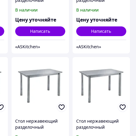
разделочный
разделочный
центральный без
центральный без
В наличии
В наличии
-
полки ASKitchen ASKO-
полки ASKitchen ASKO-
13/6
13/7
Цену уточняйте
Цену уточняйте
Написать
Написать
«ASKitсhen»
«ASKitсhen»
Стол нержавеющий
Стол нержавеющий
разделочный
разделочный
центральный без
центральный без