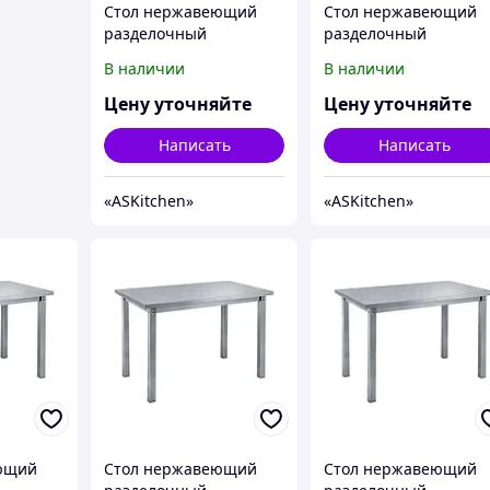
Стол нержавеющий
Стол нержавеющий
разделочный
разделочный
центральный без
центральный без
В наличии
В наличии
полки ASKitchen ASKO-
полки ASKitchen ASKO
9/7
10/6
Цену уточняйте
Цену уточняйте
Написать
Написать
«ASKitсhen»
«ASKitсhen»
ющий
Стол нержавеющий
Стол нержавеющий