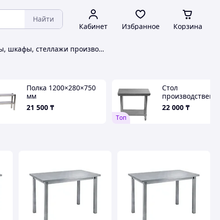
Найти
Кабинет
Избранное
Корзина
Столы, шкафы, стеллажи производственные Asko
Полка 1200×280×750
Стол
мм
производственн
нержавеющей с
21 500
₸
22 000
₸
F191 L 800×400×
Tоп
мм