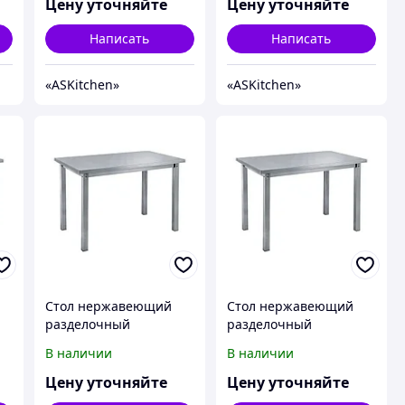
18/6
18/7
Цену уточняйте
Цену уточняйте
Написать
Написать
«ASKitсhen»
«ASKitсhen»
Стол нержавеющий
Стол нержавеющий
разделочный
разделочный
центральный без
центральный без
В наличии
В наличии
-
полки ASKitchen ASKO-
полки ASKitchen ASKO-
20/7
4/6
Цену уточняйте
Цену уточняйте