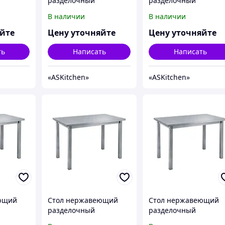
разделочный
разделочный
ез
центральный без
центральный без
В наличии
В наличии
n ASKO-
полки ASKitchen ASKO-
полки ASKitchen ASKO
12/6
12/7
яйте
Цену уточняйте
Цену уточняйте
ть
Написать
Написать
«ASKitсhen»
«ASKitсhen»
ющий
Стол нержавеющий
Стол нержавеющий
разделочный
разделочный
ез
центральный без
центральный без