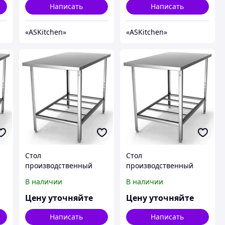
Написать
Написать
«ASKitсhen»
«ASKitсhen»
Стол
Стол
производственный
производственный
м
пристенный с бортом
пристенный с бортом
В наличии
В наличии
без полки ASKitchen
без полки ASKitchen
ASKO-5/7Б
ASKO-6/6Б
Цену уточняйте
Цену уточняйте
Написать
Написать