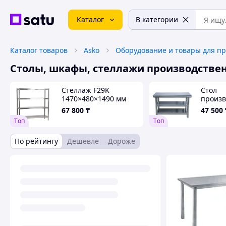
Каталог
В категории
Каталог товаров
Asko
Столы, шкафы, стеллажи производстве
Стеллаж F29K
Стол
1470×480×1490 мм
произв
нержа
67 800
₸
47 500
F53 L 
Tоп
Tоп
мм
По рейтингу
Дешевле
Дороже