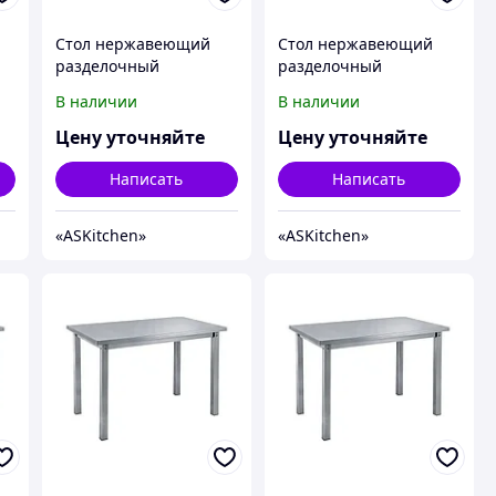
Стол нержавеющий
Стол нержавеющий
разделочный
разделочный
центральный без
центральный без
В наличии
В наличии
-
полки ASKitchen ASKO-
полки ASKitchen ASKO-
8/7
9/6
Цену уточняйте
Цену уточняйте
Написать
Написать
«ASKitсhen»
«ASKitсhen»