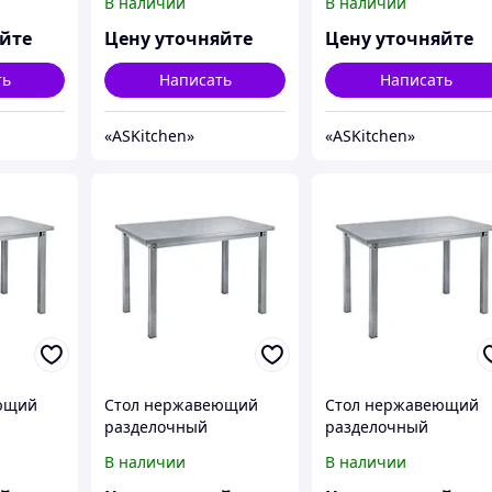
В наличии
В наличии
n ASKO-
полки ASKitchen ASKO-
полки ASKitchen ASKO
14/7
15/6
яйте
Цену уточняйте
Цену уточняйте
ть
Написать
Написать
«ASKitсhen»
«ASKitсhen»
ющий
Стол нержавеющий
Стол нержавеющий
разделочный
разделочный
ез
центральный без
центральный без
В наличии
В наличии
n ASKO-
полки ASKitchen ASKO-
полки ASKitchen ASKO