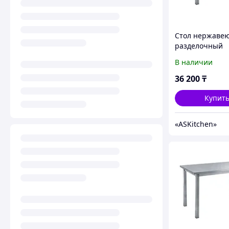
Стол нержаве
разделочный
центральный б
В наличии
полки ASKitche
4/7
36 200
₸
Купит
«ASKitсhen»