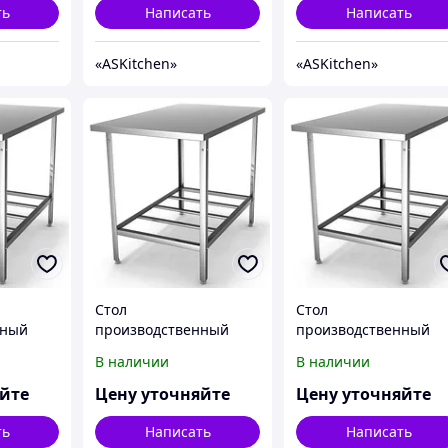
ть
Написать
Написать
«ASKitсhen»
«ASKitсhen»
Стол
Стол
нный
производственный
производственный
бортом
пристенный с бортом
пристенный с борто
В наличии
В наличии
tchen
без полки ASKitchen
без полки ASKitchen
ASKO-4/7Б
ASKO-5/6Б
яйте
Цену уточняйте
Цену уточняйте
ть
Написать
Написать