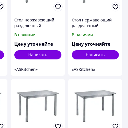
Стол нержавеющий
Стол нержавеющий
разделочный
разделочный
центральный без
центральный без
В наличии
В наличии
-
полки ASKitchen ASKO-
полки ASKitchen ASKO-
6/6
6/7
Цену уточняйте
Цену уточняйте
Написать
Написать
«ASKitсhen»
«ASKitсhen»