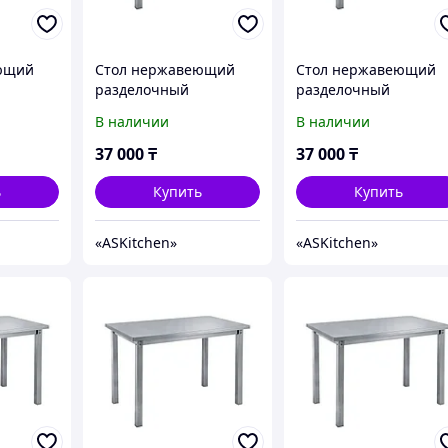
ющий
Стол нержавеющий
Стол нержавеющий
разделочный
разделочный
ез
центральный без
центральный без
В наличии
В наличии
n ASKO-
полки ASKitchen ASKO-
полки ASKitchen ASKO
5/6
5/7
37 000
₸
37 000
₸
ь
Купить
Купить
«ASKitсhen»
«ASKitсhen»