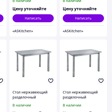
В наличии
В наличии
-
полки ASKitchen ASKO-
полки ASKitchen ASKO-
15/7
16/6
Цену уточняйте
Цену уточняйте
Написать
Написать
«ASKitсhen»
«ASKitсhen»
Стол нержавеющий
Стол нержавеющий
разделочный
разделочный
центральный без
центральный без
В наличии
В наличии
-
полки ASKitchen ASKO-
полки ASKitchen ASKO-