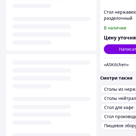
Стол нержаве
разделочный
центральный б
В наличии
полки ASKitche
7/6
Цену уточн
Написа
«ASKitсhen»
Смотри также
Столы нейтра
Стол для кафе