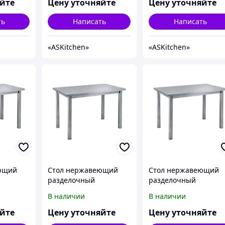
17/6
17/7
яйте
Цену уточняйте
Цену уточняйте
ть
Написать
Написать
«ASKitсhen»
«ASKitсhen»
ющий
Стол нержавеющий
Стол нержавеющий
разделочный
разделочный
ез
центральный без
центральный без
В наличии
В наличии
n ASKO-
полки ASKitchen ASKO-
полки ASKitchen ASKO
19/7
20/6
яйте
Цену уточняйте
Цену уточняйте