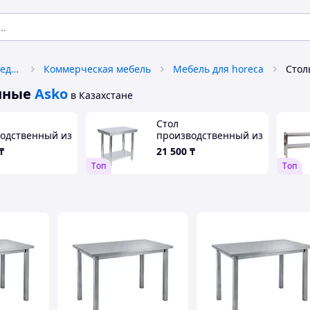
Оборудование и товары для предоставления услуг
Коммерческая мебель
Мебель для horeca
нные
Asko
в Казахстане
Стол
одственный из
производственный из
веющей стали
нержавеющей стали
₸
21 500
₸
1200×600×800
F192 L 800×500×800
Tоп
Tоп
мм