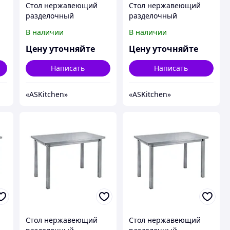
Стол нержавеющий
Стол нержавеющий
разделочный
разделочный
центральный без
центральный без
В наличии
В наличии
-
полки ASKitchen ASKO-
полки ASKitchen ASKO-
10/7
11/6
Цену уточняйте
Цену уточняйте
Написать
Написать
«ASKitсhen»
«ASKitсhen»
Стол нержавеющий
Стол нержавеющий