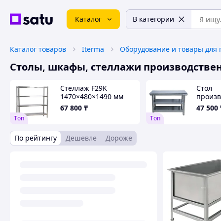
Каталог
В категории
Каталог товаров
Iterma
Столы, шкафы, стеллажи производстве
Стеллаж F29K
Стол
1470×480×1490 мм
произв
нержа
67 800
₸
47 500
F53 L 
Tоп
Tоп
мм
По рейтингу
Дешевле
Дороже