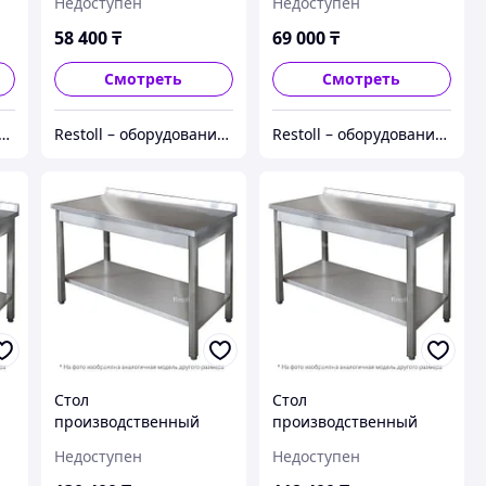
Недоступен
Недоступен
Ш430
Ш430
58 400
₸
69 000
₸
Смотреть
Смотреть
ll – оборудование с гарантией
Restoll – оборудование с гарантией
Restoll – оборудование с гарантией
Стол
Стол
производственный
производственный
Iterma СБ-211/1206
Iterma СБ-211/906
Недоступен
Недоступен