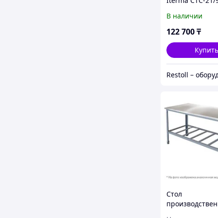
Iterma СТС-21/
Ш430
В наличии
122 700
₸
Купит
Стол
производстве
Iterma СБ-131/