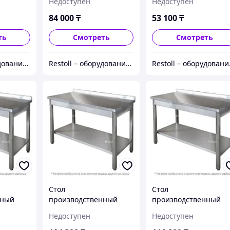
Недоступен
Недоступен
Ш430
Ш430
84 000
₸
53 100
₸
ть
Смотреть
Смотреть
Restoll – оборудование с гарантией
Restoll – оборудование с гарантией
Resto
Стол
Стол
нный
производственный
производственный
1206
Iterma СБ-211/1207
Iterma СБ-211/1507
Недоступен
Недоступен
Ш430
Ш430