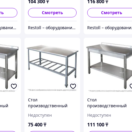
104 300
₸
116 800
₸
ть
Смотреть
Смотреть
Restoll – оборудование с гарантией
Restoll – оборудование с гарантией
Resto
Стол
Стол
нный
производственный
производственный
907
Iterma СБ-131/1207
Iterma СБ-211/1506
Недоступен
Недоступен
Ш430
Ш430
75 400
₸
111 100
₸