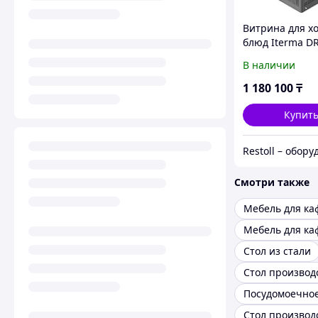
Витрина для х
блюд Iterma D
Толга ВХ-1355
В наличии
1 180 100
₸
Купит
Смотри также
Стол из стали