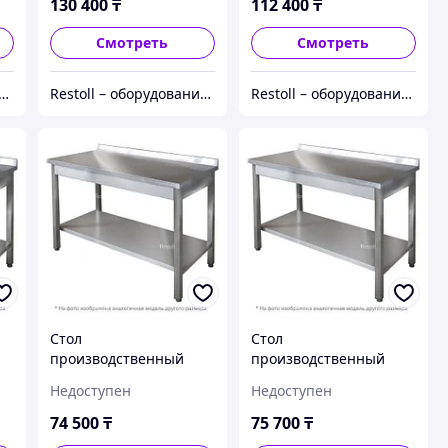
130 400
₸
112 400
₸
Смотреть
Смотреть
ll – оборудование с гарантией
Restoll – оборудование с гарантией
Restoll – оборудование с гарантией
Стол
Стол
производственный
производственный
Iterma СБ-211/406
Iterma СБ-211/606
Недоступен
Недоступен
Ш430
Ш430
74 500
₸
75 700
₸