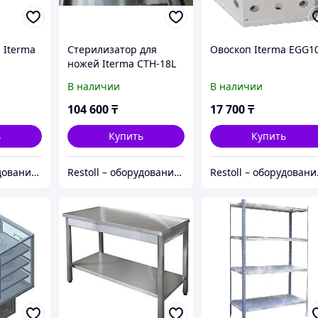
 Iterma
Стерилизатор для
Овоскоп Iterma EGG1
ножей Iterma СТН-18L
В наличии
В наличии
104 600
₸
17 700
₸
ь
Купить
Купить
Restoll – оборудование с гарантией
Restoll – оборудование с гарантией
Resto