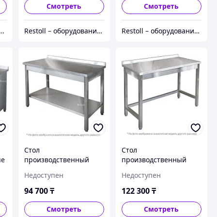
Смотреть
Смотреть
ll – оборудование с гарантией
Restoll – оборудование с гарантией
Restoll – оборудование с гарантией
Стол
Стол
пе
производственный
производственный
Iterma СБ-211/606
Iterma СБ-251/1507
Недоступен
Недоступен
94 700
₸
122 300
₸
Смотреть
Смотреть