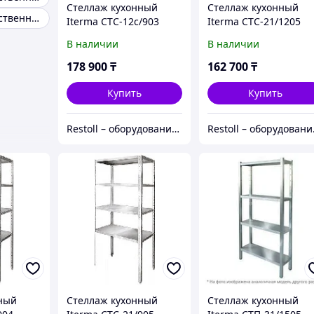
Стеллаж кухонный
Стеллаж кухонный
Стол производственный пристенный
Iterma СТС-12с/903
Iterma СТС-21/1205
Ш430
Ш430
В наличии
В наличии
178 900
₸
162 700
₸
Купить
Купить
Restoll – оборудование с гарантией
Resto
ный
Стеллаж кухонный
Стеллаж кухонный