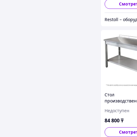
Смотре
Стол
производстве
Iterma 430 СБ-
Недоступен
84 800
₸
Смотре