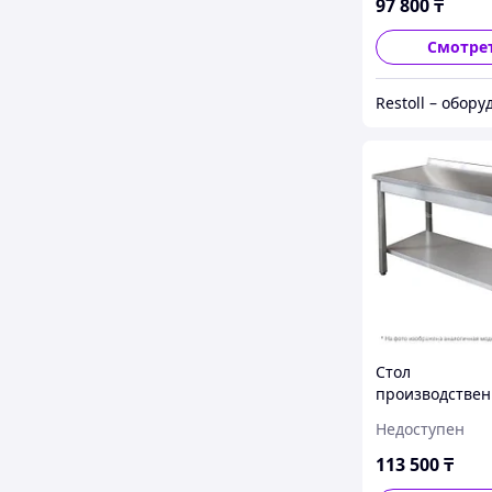
97 800
₸
Смотре
Стол
производстве
Iterma СБ-211/
Недоступен
113 500
₸