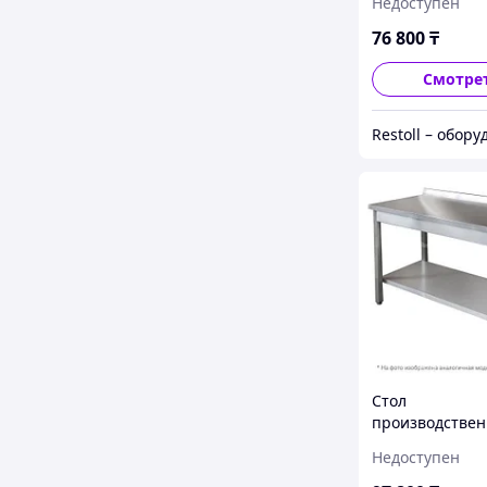
Недоступен
Ш430
76 800
₸
Смотре
Стол
производстве
Iterma СБ-211/
Недоступен
Ш430