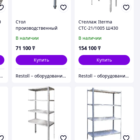
0
Стол
Стеллаж Iterma
производственный
СТС-21/1005 Ш430
Iterma СРО-Э-15/6
В наличии
В наличии
71 100
₸
154 100
₸
Купить
Купить
ll – оборудование с гарантией
Restoll – оборудование с гарантией
Restoll – оборудование с гарантией