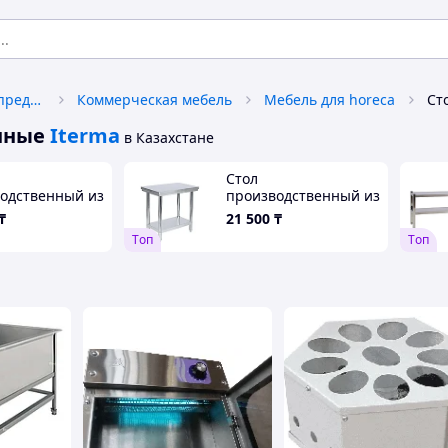
Оборудование и товары для предоставления услуг
Коммерческая мебель
Мебель для horeca
нные
Iterma
в Казахстане
Стол
одственный из
производственный из
веющей стали
нержавеющей стали
₸
21 500
₸
1200×600×800
F192 L 800×500×800
Tоп
Tоп
мм