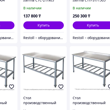
904
Iterma СТС-21/905
Iterma СТП-31/1505
Ш430
В наличии
В наличии
137 800
₸
250 300
₸
ь
Купить
Купить
Restoll – оборудование с гарантией
Restoll – оборудование с гарантией
Resto
Стол
Стол
нный
производственный
производственный
1506
Iterma СБ-131/1507
Iterma СБ-131/606