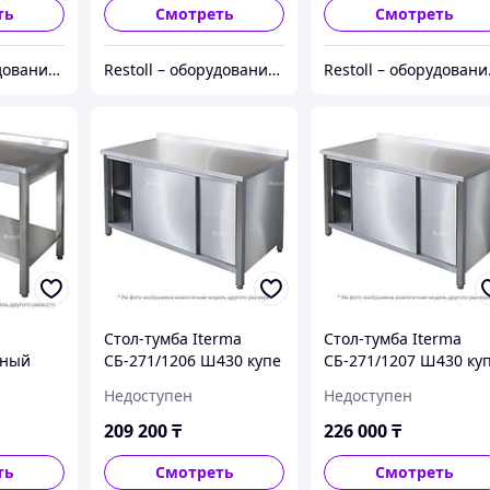
ть
Смотреть
Смотреть
Restoll – оборудование с гарантией
Restoll – оборудование с гарантией
Resto
Стол-тумба Iterma
Стол-тумба Iterma
нный
СБ-271/1206 Ш430 купе
СБ-271/1207 Ш430 ку
211/906
Недоступен
Недоступен
209 200
₸
226 000
₸
ть
Смотреть
Смотреть