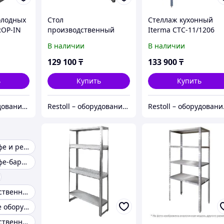
олодных
Стол
Стеллаж кухонный
ROP-IN
производственный
Iterma СТС-11/1206
Iterma СЦ-211/1206
Ш430
В наличии
В наличии
Ш430
129 100
₸
133 900
₸
ь
Купить
Купить
Restoll – оборудование с гарантией
Restoll – оборудование с гарантией
Resto
Мебель для кафе и ресторанов
Мебель для кафе-баров
Стол производственный
Посудомоечное оборудование
Стол производственный из нержавеющей стали