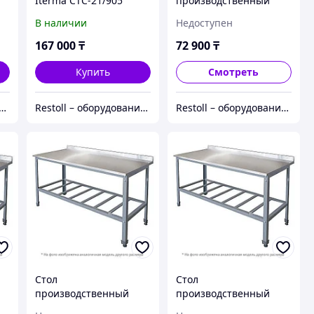
Iterma СТС-21/905
производственный
Iterma СБ-131/1206
В наличии
Недоступен
Ш430
167 000
₸
72 900
₸
Купить
Смотреть
ll – оборудование с гарантией
Restoll – оборудование с гарантией
Restoll – оборудование с гарантией
Стол
Стол
производственный
производственный
Iterma СБ-131/906
Iterma СБ-131/907