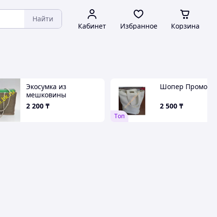
Найти
Кабинет
Избранное
Корзина
Экосумка из
Шопер Промо су
мешковины
2 200
₸
2 500
₸
Tоп