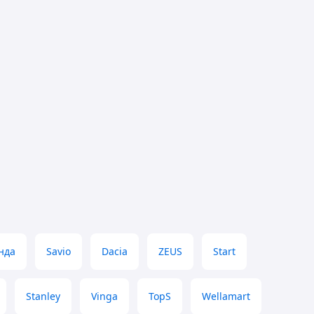
нда
Savio
Dacia
ZEUS
Start
Stanley
Vinga
TopS
Wellamart