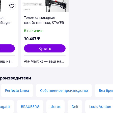
ная
Тележка складная
Stayer
хозяйственная, STAYER
20 кг,
42х27.5 см, до 70 кг,
В наличии
колеса 15 см (38755-
70_z01)
30 467
₸
ь
Купить
Ala-Mart.kz — ваш надежный партнер в мире качественных товаров.
Ala-Mart.kz — ваш надежный партнер в мире качественных товаров.
производители
Perfecto Linea
Собственное производство
Без бре
ugatti
BRAUBERG
Исток
Deli
Louis Vuitton