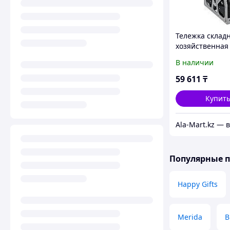
Тележка склад
хозяйственная 
48.5х35 см, до 1
В наличии
колеса d=16 см
59 611
₸
Купит
Популярные 
Happy Gifts
Merida
B