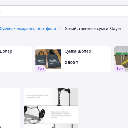
Сумки, чемоданы, портфели
Хозяйственные сумки Stayer
-шопер
Сумка-шопер
2 500
₸
Tоп
Tоп