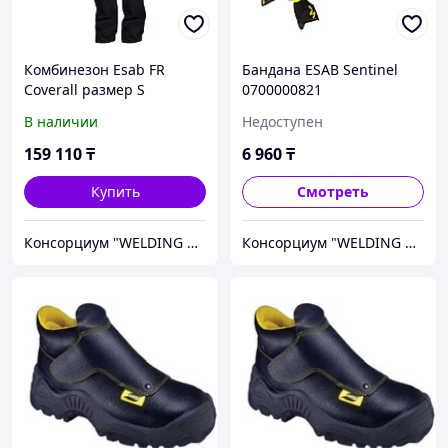
Комбинезон Esab FR
Бандана ESAB Sentinel
Coverall размер S
0700000821
0700010328 SOLUT|
В наличии
Недоступен
AZIA"|
159 110
₸
6 960
₸
Купить
Смотреть
Консорциум "WELDING GROUP"
Консорциум "WELDING GROUP"