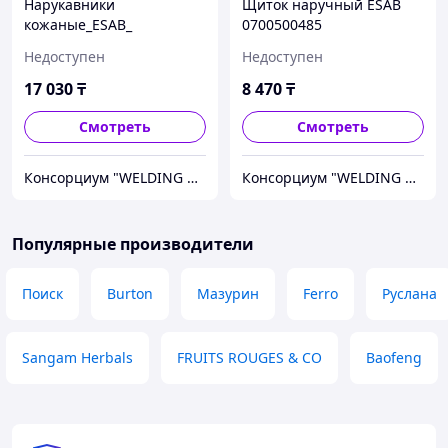
Нарукавники
Щиток наручный ESAB
кожаные_ESAB_
0700500485
0700500447 AZIA"|
Недоступен
Недоступен
17 030
₸
8 470
₸
Смотреть
Смотреть
Консорциум "WELDING GROUP"
Консорциум "WELDING GROUP"
Популярные производители
Поиск
Burton
Мазурин
Ferro
Руслана
Sangam Herbals
FRUITS ROUGES & CO
Baofeng