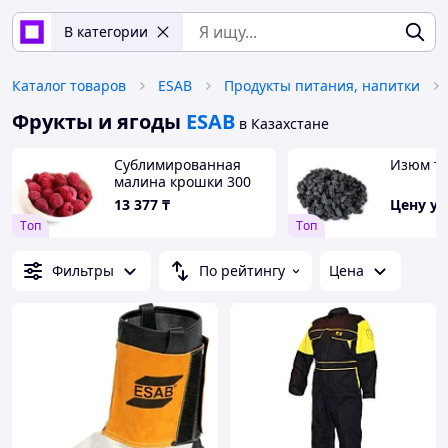
В категории
Каталог товаров
ESAB
Продукты питания, напитки
Фрукты и ягоды
ESAB
в Казахстане
Сублимированная
Изюм т
малина крошки 300
гр
13 377
₸
Цену у
Tоп
Tоп
Фильтры
По рейтингу
Цена