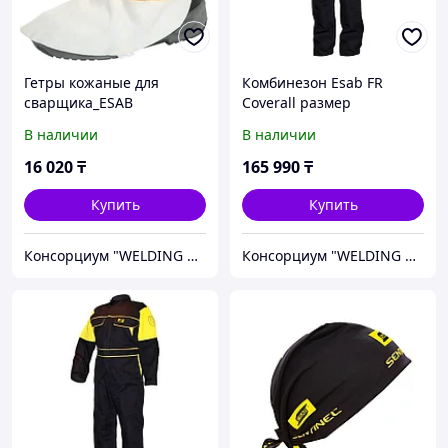
Гетры кожаные для
Комбинезон Esab FR
сварщика_ESAB
Coverall размер
0700010008 AZIA"|
M_0700010329 SOLUT|
В наличии
В наличии
16 020
₸
165 990
₸
Купить
Купить
Консорциум "WELDING GROUP"
Консорциум "WELDING GROUP"