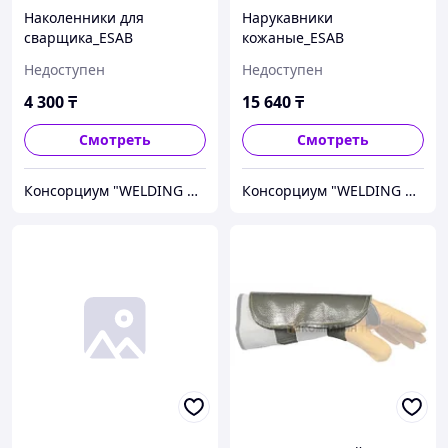
Наколенники для
Нарукавники
сварщика_ESAB
кожаные_ESAB
0700010352 ^
0000595039 (221)@ ~
Недоступен
Недоступен
4 300
₸
15 640
₸
Смотреть
Смотреть
Консорциум "WELDING GROUP"
Консорциум "WELDING GROUP"