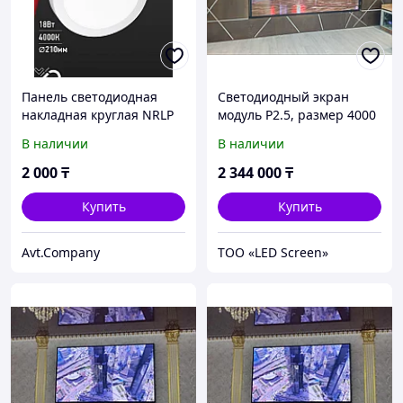
Панель светодиодная
Светодиодный экран
накладная круглая NRLP
модуль P2.5, размер 4000
18Вт 230В 4000К 1260Лм
x 3000 мм без установки
В наличии
В наличии
210мм белая IP40 IN
HOME
2 000
₸
2 344 000
₸
Купить
Купить
Avt.Company
ТОО «LED Screen»