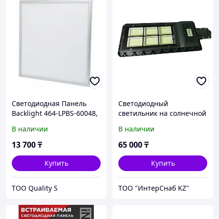
Светодиодная Панель
Светодиодный
Backlight 464-LPBS-60048,
светильник на солнечной
595*595*40 mm,
панели Solar Favorit-200
В наличии
В наличии
48W/4320Lm, 6400K
13 700
₸
65 000
₸
Купить
Купить
ТОО Quality S
ТОО "ИнтерСнаб KZ"