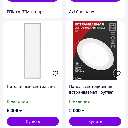
РПК «ALTIM group»
Avt.Company
Потолочный светильник
Панель светодиодная
встраиваемая круглая
RLP 12Вт 230В 4000К
В наличии
В наличии
840Лм 170мм белая IP40
IN HOME
6 000
₸
2 000
₸
Купить
Купить