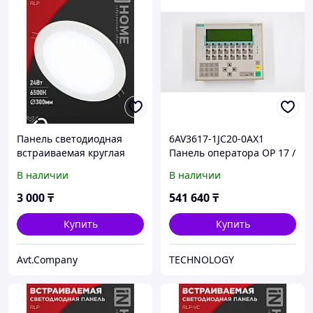
Панель светодиодная
6AV3617-1JC20-0AX1
встраиваемая круглая
Панель оператора OP 17 /
RLP 24Вт 230В 6500К
DP
В наличии
В наличии
1440Лм 300мм белая IP40
IN HOME
3 000
₸
541 640
₸
Купить
Купить
Avt.Company
TECHNOLOGY