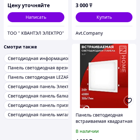
IN HOME
Цену уточняйте
3 000
₸
Написать
Купить
ТОО " КВАНТЭЛ ЭЛЕКТРО"
Avt.Company
Смотри также
Светодиодная информационная панель
Панель светодиодная врезная
Панель светодиодная LEZARD
Светодиодная панель Элект
Светодиодная панель балка
Светодиодная панель призматическая
Светодиодная панель мигалка
Панель светодиодная
встраиваемая квадратная
SLP 24Вт 230В 4000К
В наличии
1680Лм 300мм белая IP40
IN HOME