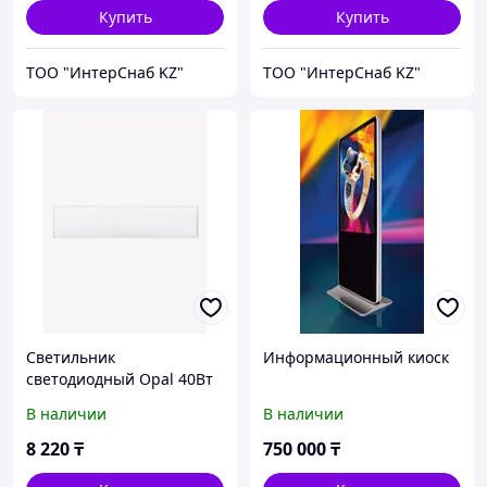
Купить
Купить
ТОО "ИнтерСнаб KZ"
ТОО "ИнтерСнаб KZ"
Светильник
Информационный киоск
светодиодный Opal 40Вт
230В 6500К 3300лм
В наличии
В наличии
180х1195х30мм IP40
панель
8 220
₸
750 000
₸