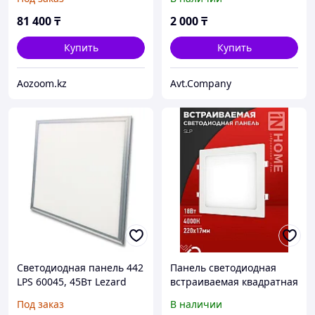
840Лм 171мм белая IP40
IN HOME
81 400
₸
2 000
₸
Купить
Купить
Aozoom.kz
Avt.Company
Светодиодная панель 442
Панель светодиодная
LPS 60045, 45Вт Lezard
встраиваемая квадратная
SLP 18Вт 230В 4000К
Под заказ
В наличии
1260Лм 220мм белая IP40