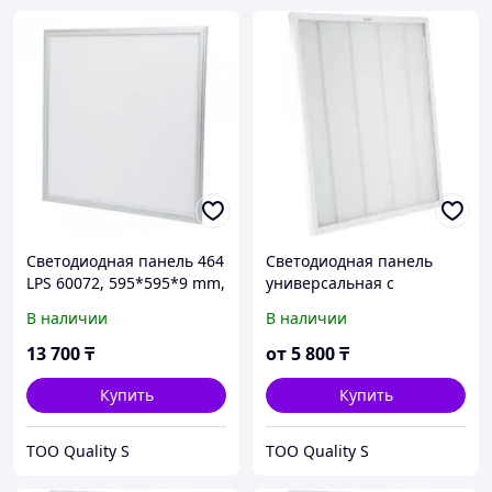
Светодиодная панель 464
Светодиодная панель
LPS 60072, 595*595*9 mm,
универсальная с
72W/5700Lm, 6400K, в
рассеивателем Призма
В наличии
В наличии
комплекте 2 драйвера
464-LEPS-60036
(595*595*18 36W/3400Lm
13 700
₸
от
5 800
₸
6400K) IP20
Купить
Купить
ТОО Quality S
ТОО Quality S