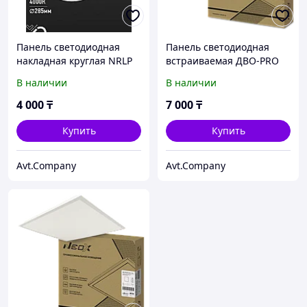
Панель светодиодная
Панель светодиодная
накладная круглая NRLP
встраиваемая ДВО-PRO
24Вт 230В 4000К 1680Лм
4040-ОПАЛ 40Вт 4000К
В наличии
В наличии
285мм белая IP40 IN
120лм/Вт CRI80
HOME
595х595х30мм NEOX
4 000
₸
7 000
₸
Купить
Купить
Avt.Company
Avt.Company