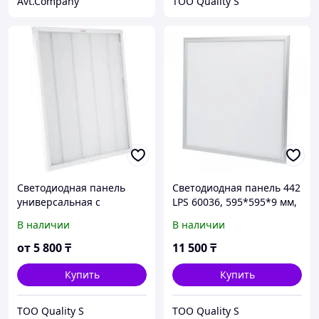
Avt.Company
ТОО Quality S
Светодиодная панель
Светодиодная панель 442
универсальная с
LPS 60036, 595*595*9 мм,
рассеивателем Призма
36 W/3000Lm, 4200 K
В наличии
В наличии
442-LEPS-60036,
595*595*18, 36W/3400Lm,
от
5 800
₸
11 500
₸
4200K, IP20
Купить
Купить
ТОО Quality S
ТОО Quality S