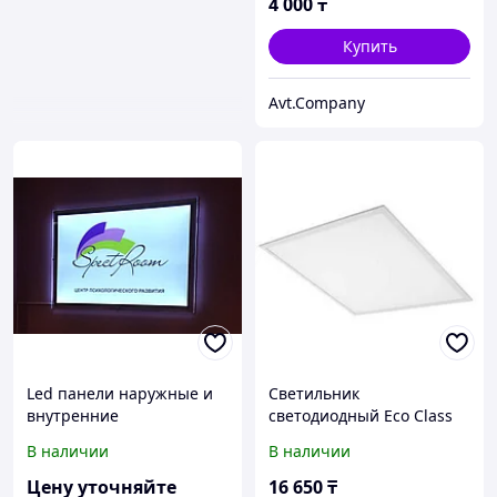
4 000
₸
Купить
Avt.Company
Led панели наружные и
Светильник
внутренние
светодиодный Eco Class
Panel 600 36Вт 6500К IP40
В наличии
В наличии
3240лм ДВО без скоб
панель LEDVANCE
Цену уточняйте
16 650
₸