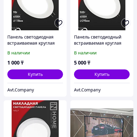
Панель светодиодная
Панель светодиодный
встраиваемая круглая
встраиваемая круглая
RLP-VC 9Вт 230В 4000К
RLP-VC 50Вт 230В 4000К
В наличии
В наличии
630Лм 118мм белая IP40
4000Лм 295мм белая IP40
IN HOME
IN HOME
1 000
₸
5 000
₸
Купить
Купить
Avt.Company
Avt.Company