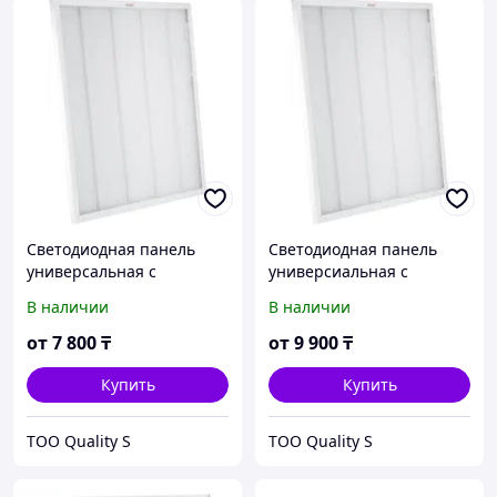
Светодиодная панель
Светодиодная панель
универсальная с
универсиальная с
рассеивателем Призма
рассеивателем Призма
В наличии
В наличии
464-LEPS-60072,
100W, 9000LM, 6400K
595*595*18 72W/5760Lm,
от
7 800
₸
от
9 900
₸
6400K, IP20
Купить
Купить
ТОО Quality S
ТОО Quality S