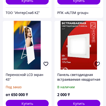
Купить
Купить
ТОО "ИнтерСнаб KZ"
РПК «ALTIM group»
Переносной LCD экран
Панель светодиодная
43"
встраиваемая квадратная
SLP 6Вт 230В 4000К 420Лм
Под заказ
В наличии
117мм белая IP40 IN
HOME
от
650 000
₸
2 000
₸
Купить
Купить