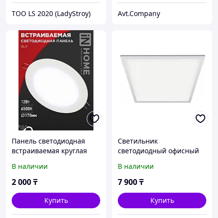
ТОО LS 2020 (LadyStroy)
Avt.Company
Панель светодиодная
Светильник
встраиваемая круглая
светодиодный офисный
RLP 12Вт 230В 6500К
40Вт матовый
В наличии
В наличии
840Лм 170мм белая IP40
универсальный монтаж
IN HOME
2 000
₸
7 900
₸
Купить
Купить