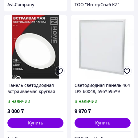
Avt.Company
ТОО "ИнтерСнаб KZ"
Панель светодиодная
Светодиодная панель 464
встраиваемая круглая
LPS 60048, 595*595*9
RLP 24Вт 230В 4000К
mm., 48W/3400Lm 6400K,
В наличии
В наличии
1440Лм 300мм белая IP40
аналог SLIM LED
IN HOME
3 000
₸
9 970
₸
Купить
Купить