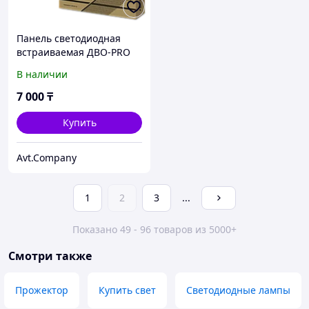
Панель светодиодная
встраиваемая ДВО-PRO
4065-ОПАЛ 40Вт 6500К
В наличии
120лм/Вт CRI80
595х595х30мм NEOX
7 000
₸
Купить
Avt.Company
1
2
3
...
Показано 49 - 96 товаров из 5000+
Смотри также
Прожектор
Купить свет
Светодиодные лампы