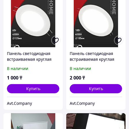
Панель светодиодная
Панель светодиодная
встраиваемая круглая
встраиваемая круглая
RLP 6Вт 230В 4000К 420Лм
RLP-VC 18Вт 230В 4000К
В наличии
В наличии
120мм белая IP40 IN
1440Лм 185мм белая IP40
HOME
IN HOME
1 000
₸
2 000
₸
Купить
Купить
Avt.Company
Avt.Company