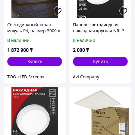
Светодиодный экран
Панель светодиодная
модуль P4, размер 5000 x
накладная круглая NRLP
3000 мм без установки
18Вт 230В 6500К 1260Лм
В наличии
В наличии
210мм белая IP40 IN
HOME
1 872 900
₸
2 000
₸
Купить
Купить
ТОО «LED Screen»
Avt.Company