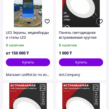
LED Экраны, медиаборды
Панель светодиодная
и стелы LED
встраиваемая круглая
RLP-VC 6Вт 230В 4000К
В наличии
В наличии
420Лм 95мм белая IP40 IN
HOME
от
150 000
₸
1 000
₸
Купить
Купить
Магазин LedRol.kz по изготовлению и продаже ЛЕД ЭКРАНОВ, видеонаблюдения, наружной рекламы. г.Алматы
Avt.Company