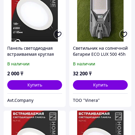
Панель светодиодная
Светильник на солнечной
встраиваемая круглая
батареи ECO LUX 500 45h
RLP-VC 18Вт 230В 6500К
В наличии
В наличии
1440Лм 185мм белая IP40
IN HOME
2 000
₸
32 200
₸
Купить
Купить
Avt.Company
TOO "Vinera"