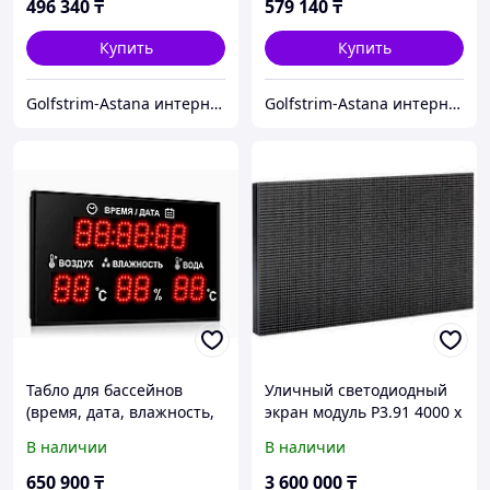
496 340
₸
579 140
₸
Купить
Купить
Golfstrim-Astana интернет-магазин: бассейны, сауны, бани, фитобочки, купели, системы обогрева
Golfstrim-Astana интернет-магазин: бассейны, сауны, бани, фитобочки, купели, системы обогрева
Табло для бассейнов
Уличный светодиодный
(время, дата, влажность,
экран модуль P3.91 4000 x
температура воды и
3000 мм без установки
В наличии
В наличии
воздуха) 1560*880
650 900
₸
3 600 000
₸