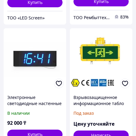
Купить
Купить
83%
ТОО Рембыттехника
ТОО «LED Screen»
Электронные
Взрывозащищенное
светодиодные настенные
информационное табло
часы НЕ1150х400 с
«Выход»
В наличии
Под заказ
отображением
температуры HE1500х400
92 000
₸
Цену уточняйте
Купить
Написать