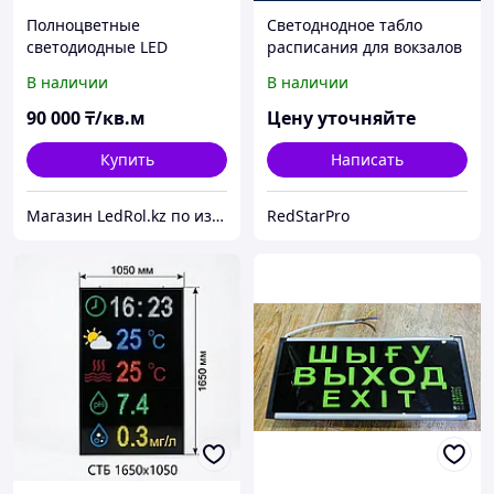
Полноцветные
Светоднодное табло
светодиодные LED
расписания для вокзалов
экраны
и аэропортов
В наличии
В наличии
90 000
₸/кв.м
Цену уточняйте
Купить
Написать
Магазин LedRol.kz по изготовлению и продаже ЛЕД ЭКРАНОВ, видеонаблюдения, наружной рекламы. г.Алматы
RedStarPro