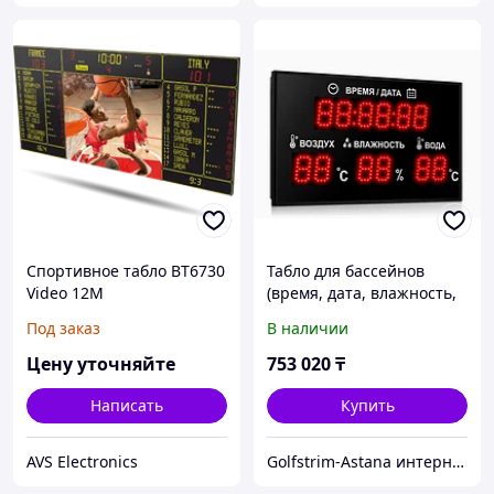
Спортивное табло BT6730
Табло для бассейнов
Video 12M
(время, дата, влажность,
температура воды и
Под заказ
В наличии
воздуха) 1750*980
Цену уточняйте
753 020
₸
Написать
Купить
AVS Electronics
Golfstrim-Astana интернет-магазин: бассейны, сауны, бани, фитобочки, купели, системы обогрева