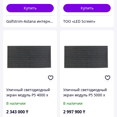
Купить
Купить
Golfstrim-Astana интернет-магазин: бассейны, сауны, бани, фитобочки, купели, системы обогрева
ТОО «LED Screen»
Уличный светодиодный
Уличный светодиодный
экран модуль P5 4000 x
экран модуль P5 5000 x
3000 мм без установки
3000 мм без установки
В наличии
В наличии
2 343 000
₸
2 997 900
₸