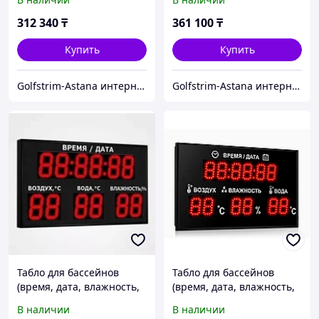
воздуха) 750*450
воздуха) 850*500
312 340
₸
361 100
₸
Купить
Купить
Golfstrim-Astana интернет-магазин: бассейны, сауны, бани, фитобочки, купели, системы обогрева
Golfstrim-Astana интернет-магазин: бассейны, сауны, бани, фитобочки, купели, системы обогрева
Табло для бассейнов
Табло для бассейнов
(время, дата, влажность,
(время, дата, влажность,
температура воды и
температура воды и
В наличии
В наличии
воздуха) 950*550
воздуха) 1100*650