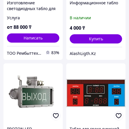
Изготовление
Информационное табло
светодиодных табло для
бассейнов
Услуга
В наличии
от
88 000
₸
4 000
₸
Написать
Купить
83%
ТОО Рембыттехника
AlashLigth.Kz
PROTON LED
Табло для греко римской