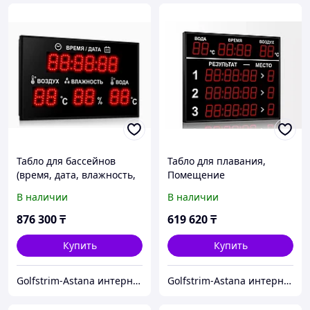
Табло для бассейнов
Табло для плавания,
(время, дата, влажность,
Помещение
температура воды и
В наличии
В наличии
воздуха) 1940*1100
876 300
₸
619 620
₸
Купить
Купить
Golfstrim-Astana интернет-магазин: бассейны, сауны, бани, фитобочки, купели, системы обогрева
Golfstrim-Astana интернет-магазин: бассейны, сауны, бани, фитобочки, купели, системы обогрева