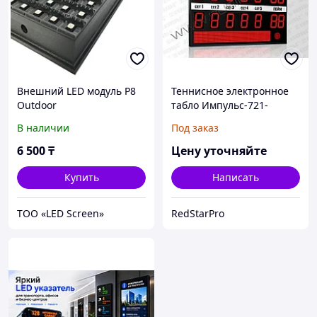
Внешний LED модуль P8
Теннисное электронное
Outdoor
табло Импульс-721-
L2xD21x7-L2xS16x128xP10-
В наличии
Под заказ
S2
6 500
₸
Цену уточняйте
Купить
Написать
ТОО «LED Screen»
RedStarPro