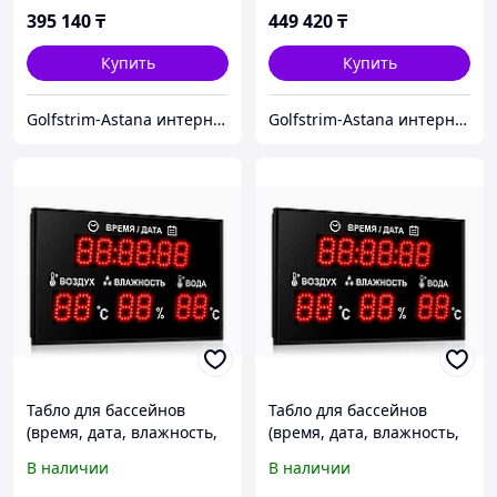
395 140
₸
449 420
₸
Купить
Купить
Golfstrim-Astana интернет-магазин: бассейны, сауны, бани, фитобочки, купели, системы обогрева
Golfstrim-Astana интернет-магазин: бассейны, сауны, бани, фитобочки, купели, системы обогрева
Табло для бассейнов
Табло для бассейнов
(время, дата, влажность,
(время, дата, влажность,
температура воды и
температура воды и
В наличии
В наличии
воздуха) 1200*700
воздуха) 1400*800