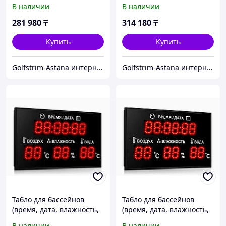
температура воды и
температура воды и
В наличии
В наличии
воздуха) 650*350
воздуха) 700*400
281 980
₸
314 180
₸
Купить
Купить
Golfstrim-Astana интернет-магазин: бассейны, сауны, бани, фитобочки, купели, системы обогрева
Golfstrim-Astana интернет-магазин: бассейны, сауны, бани, фитобочки, купели, системы обогрева
Табло для бассейнов
Табло для бассейнов
(время, дата, влажность,
(время, дата, влажность,
температура воды и
температура воды и
В наличии
В наличии