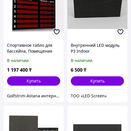
Спортивное табло для
Внутренний LED модуль
бассейна, Помещение
P3 Indoor
1500*1260
В наличии
В наличии
1 197 400
₸
6 500
₸
Купить
Купить
Golfstrim-Astana интернет-магазин: бассейны, сауны, бани, фитобочки, купели, системы обогрева
ТОО «LED Screen»