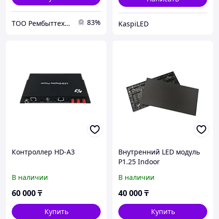
83%
ТОО Рембыттехника
KaspiLED
Контроллер HD-A3
Внутренний LED модуль
P1.25 Indoor
В наличии
В наличии
60 000
₸
40 000
₸
Купить
Купить