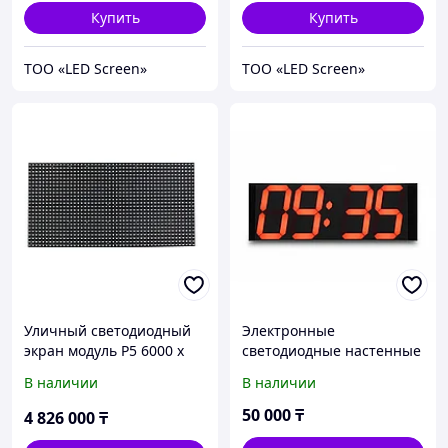
Купить
Купить
ТОО «LED Screen»
ТОО «LED Screen»
Уличный светодиодный
Электронные
экран модуль P5 6000 x
светодиодные настенные
4000 мм без установки
часы НЕ600х200 с
В наличии
В наличии
отображением
температуры воздуха
50 000
₸
4 826 000
₸