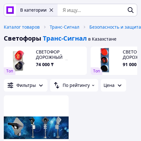
В категории
Каталог товаров
Транс-Сигнал
Безопасность и защита
Светофоры
Транс-Сигнал
в Казахстане
СВЕТОФОР
СВЕТОФ
ДОРОЖНЫЙ
ДОРОЖ
ПЕШЕХОДНЫЙ (П.1.1
ТРАНСП
74 000
₸
91 000
₸
С ТВАЗ)
ТООВ Т.
Tоп
Tоп
Фильтры
По рейтингу
Цена