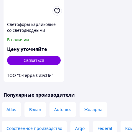
Светофоры карликовые
со светодиодными
светооптическими
В наличии
системами в корпусах
Цену уточняйте
Связаться
ТОО "С-Терра СиЭсПи"
Популярные производители
Atlas
Вэлан
Autonics
Жоларна
Собственное производство
Argo
Federal
Ко