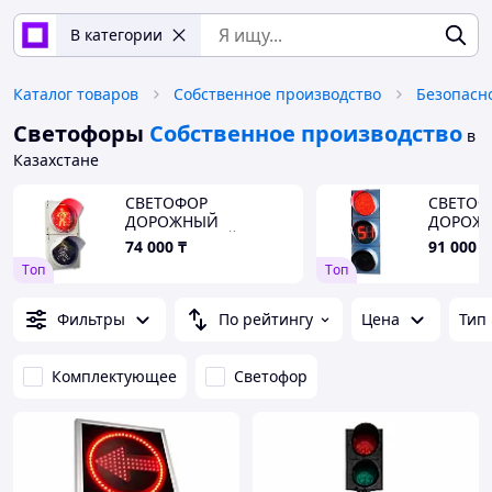
В категории
Каталог товаров
Собственное производство
Безопасн
Светофоры
Собственное производство
в
Казахстане
СВЕТОФОР
СВЕТОФ
ДОРОЖНЫЙ
ДОРОЖ
ПЕШЕХОДНЫЙ (П.1.1
ТРАНСП
74 000
₸
91 000
₸
С ТВАЗ)
ТООВ Т.
Tоп
Tоп
Фильтры
По рейтингу
Цена
Тип
Комплектующее
Светофор