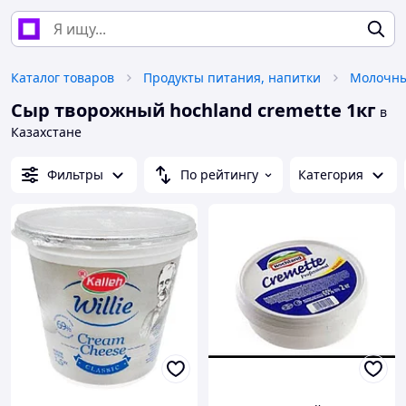
Каталог товаров
Продукты питания, напитки
Молочны
Сыр творожный hochland cremette 1кг
в
Казахстане
Фильтры
По рейтингу
Категория