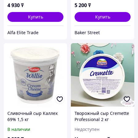
4 930
₸
5 200
₸
Купить
Купить
Alfa Elite Trade
Baker Street
Сливочный сыр Каллех
Творожный сыр Cremette
69% 1,5 кг
Professional 2 кг
В наличии
Недоступен