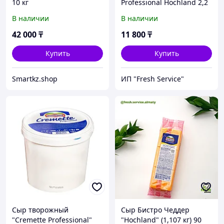
10 кг
Professional Hochland 2,2
кг
В наличии
В наличии
42 000
₸
11 800
₸
Купить
Купить
Smartkz.shop
ИП "Fresh Service"
Сыр творожный
Сыр Бистро Чеддер
"Cremette Professional"
"Hochland" (1,107 кг) 90