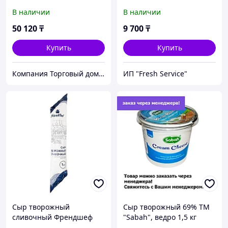
хохланд, 10 кг
шт
В наличии
В наличии
50 120
₸
9 700
₸
Купить
Купить
Компания Торговый дом Продсервис
ИП "Fresh Service"
Сыр творожный
Сыр творожный 69% TM
сливочный Френдшеф
"Sabah", ведро 1,5 кг
65% УМК, 1 кг (рукав)