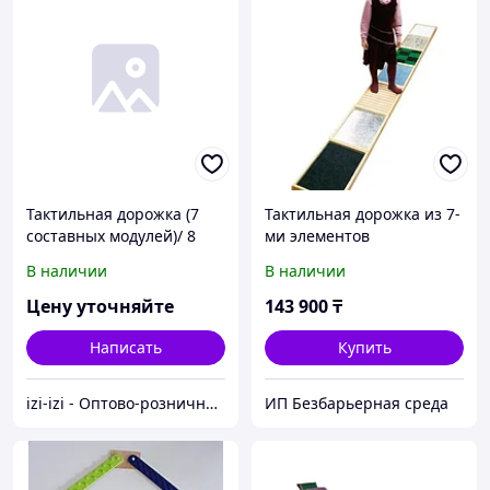
Тактильная дорожка (7
Тактильная дорожка из 7-
составных модулей)/ 8
ми элементов
модулей
В наличии
В наличии
Цену уточняйте
143 900
₸
Написать
Купить
izi-izi - Оптово-розничный Склад - товары на заказ до двери! Cамые уникальные и полезные товары.
ИП Безбарьерная среда