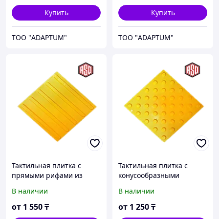
Купить
Купить
ТОО "ADAPTUM"
ТОО "ADAPTUM"
Тактильная плитка с
Тактильная плитка с
прямыми рифами из
конусообразными
полиуретана 300*300*7
рифами из специальной
В наличии
В наличии
мм
резины 300*300*6 мм
от
1 550
₸
от
1 250
₸