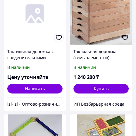
Тактильная дорожка с
Тактильная дорожка
соеденительными
(семь элементов)
элементами
В наличии
В наличии
Цену уточняйте
1 240 200
₸
Написать
Купить
izi-izi - Оптово-розничный Склад - товары на заказ до двери! Cамые уникальные и полезные товары.
ИП Безбарьерная среда