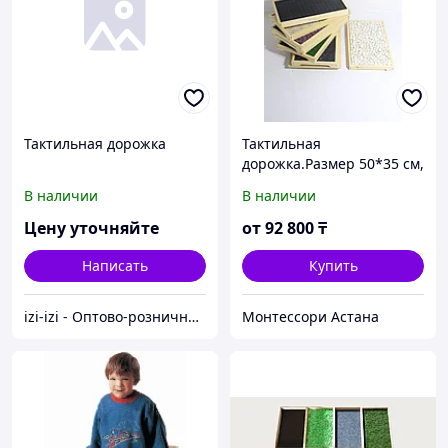
Тактильная дорожка
Тактильная
дорожка.Размер 50*35 см,
7 элементов
В наличии
В наличии
Цену уточняйте
от
92 800
₸
Написать
Купить
izi-izi - Оптово-розничный Склад - товары на заказ до двери! Cамые уникальные и полезные товары.
Монтессори Астана