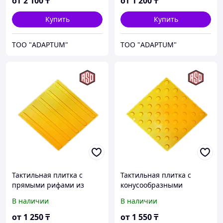
от
2 100
₸
от
1 200
₸
Купить
Купить
ТОО "ADAPTUM"
ТОО "ADAPTUM"
Тактильная плитка с
Тактильная плитка с
прямыми рифами из
конусообразными
специальной резины
рифами из полиуретана
В наличии
В наличии
300*300*6 мм
300*300*7 мм
от
1 250
₸
от
1 550
₸