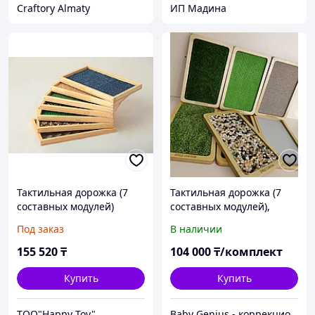
Craftory Almaty
ИП Мадина
Тактильная дорожка (7
Тактильная дорожка (7
составных модулей)
составных модулей),
сенсорная тропа
Под заказ
В наличии
155 520
₸
104 000
₸/комплект
Купить
Купить
ТОО"Happy Toy"
Baby Genius - коррекционно-развивающее оборудование