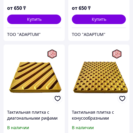
300*300*40 мм
от
650
₸
от
650
₸
Купить
Купить
ТОО "ADAPTUM"
ТОО "ADAPTUM"
Тактильная плитка с
Тактильная плитка с
диагональными рифами
конусообразными
из бетона 300*300*40 мм
рифами из бетона
В наличии
В наличии
500*500*50 мм