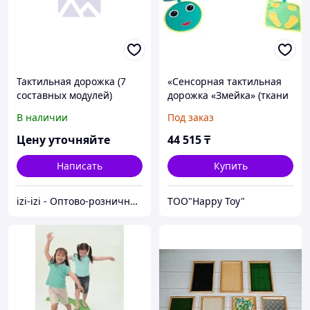
Тактильная дорожка (7
«Сенсорная тактильная
составных модулей)
дорожка «Змейка» (ткани
разной шероховатостей)
В наличии
Под заказ
Цену уточняйте
44 515
₸
Написать
Купить
izi-izi - Оптово-розничный Склад - товары на заказ до двери! Cамые уникальные и полезные товары.
ТОО"Happy Toy"