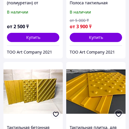
(полиуретан) от
Полоса тактильная
производителя
Направление движения
В наличии
В наличии
Зона получения услуг
от
5 000
₸
от
2 500
₸
от
3 900
₸
Купить
Купить
ТОО Art Company 2021
ТОО Art Company 2021
Тактильная бетонная
Тактильная плитка, для