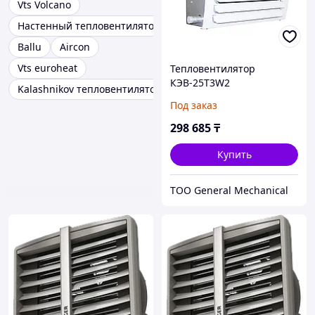
Vts Volcano
Настенный тепловентилятор
Ballu
Aircon
Vts euroheat
Тепловентилятор
КЭВ-25Т3W2
Kalashnikov тепловентилятор
Под заказ
298 685
₸
Купить
ТОО General Mechanical