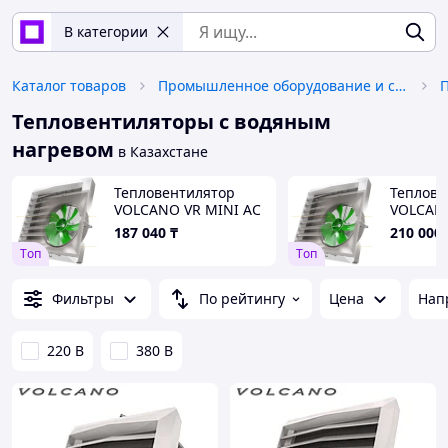
В категории
Каталог товаров
Промышленное оборудование и станки
Тепловентиляторы с водяным
нагревом
в Казахстане
Тепловентилятор
Теплове
VOLCANO VR MINI AC
VOLCANO
мощность до 20 кВт
187 040
₸
210 000
Tоп
Tоп
Фильтры
По рейтингу
Цена
Нап
220 В
380 В