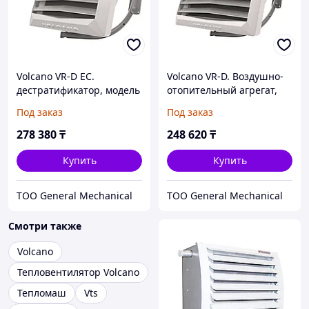
Volcano VR-D EC.
Volcano VR-D. Воздушно-
дестратификатор, модель
отопительный агрегат,
Volcano VR-D EC
монтажная консоль в
Под заказ
Под заказ
комплекте, модель
Volcano VR-D
278 380
₸
248 620
₸
Купить
Купить
ТОО General Mechanical
ТОО General Mechanical
Смотри также
Volcano
Тепловентилятор Volcano
Тепломаш
Vts