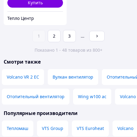
Купить
Тепло Центр
1
2
3
...
Показано 1 - 48 товаров из 800+
Смотри также
Volcano VR 2 EC
Вулкан вентилятор
Отопительный 
Отопительный вентилятор
Wing w100 ac
Volcano 
Популярные производители
Тепломаш
VTS Group
VTS Euroheat
Volcano