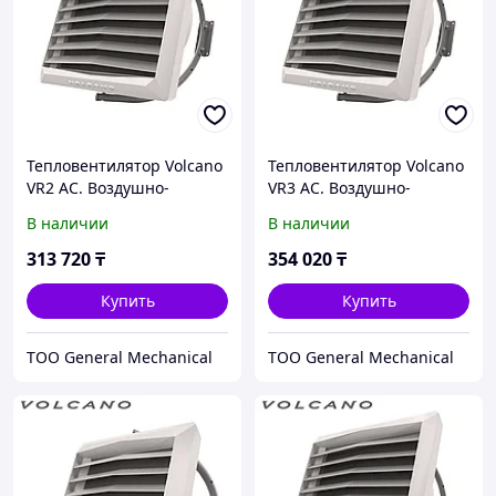
Тепловентилятор Volcano
Тепловентилятор Volcano
VR2 AC. Воздушно-
VR3 АС. Воздушно-
отопительный агрегат
отопительный агрегат
В наличии
В наличии
Volcano VR2 AC.
Volcano VR3 АС.
Тепловентилятор Вулкан
Тепловентилятор Вулкан
313 720
₸
354 020
₸
ВР2
ВР3
Купить
Купить
ТОО General Mechanical
ТОО General Mechanical