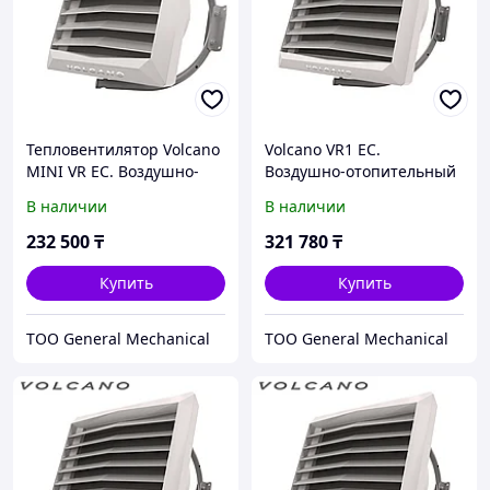
Тепловентилятор Volcano
Volcano VR1 EC.
MINI VR EC. Воздушно-
Воздушно-отопительный
отопительный агрегат
агрегат, монтажная
В наличии
В наличии
VOLCANO MINI EC.
консоль в комплекте,
модель Volcano VR1 EC
232 500
₸
321 780
₸
Купить
Купить
ТОО General Mechanical
ТОО General Mechanical