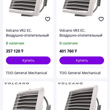
Volcano VR2 EC.
Volcano VR3 EC.
Воздушно-отопительный
Воздушно-отопительный
агрегат, монтажная
агрегат, монтажная
В наличии
В наличии
консоль в комплекте,
консоль в комплекте,
модель Volcano VR2 EC
модель Volcano VR3 EC
357 120
₸
401 760
₸
Купить
Купить
ТОО General Mechanical
ТОО General Mechanical