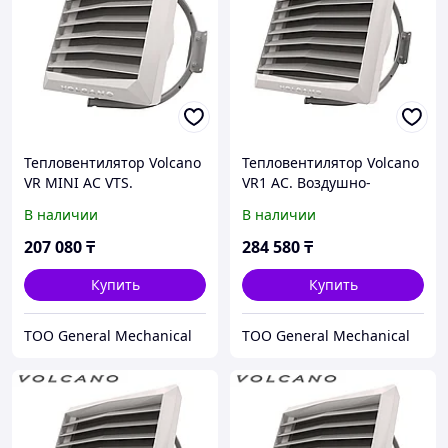
Тепловентилятор Volcano
Тепловентилятор Volcano
VR MINI АС VTS.
VR1 AC. Воздушно-
Воздушно-отопительный
отопительный агрегат
В наличии
В наличии
агрегат Volcano MINI.
Volcano VR1 AC.
Обогреватель Вулкан
Тепловентилятор Вулкан
207 080
₸
284 580
₸
мини
ВР1
Купить
Купить
ТОО General Mechanical
ТОО General Mechanical