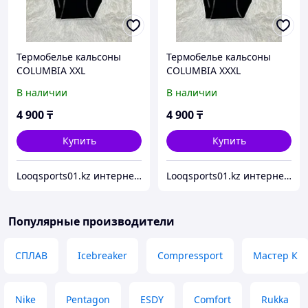
Термобелье кальсоны
Термобелье кальсоны
COLUMBIA XXL
COLUMBIA XXXL
В наличии
В наличии
4 900
₸
4 900
₸
Купить
Купить
Looqsports01.kz интернет-магазин спортивных товаров
Looqsports01.kz интернет-магазин спортивных товаров
Популярные производители
СПЛАВ
Icebreaker
Compressport
Мастер К
Nike
Pentagon
ESDY
Comfort
Rukka