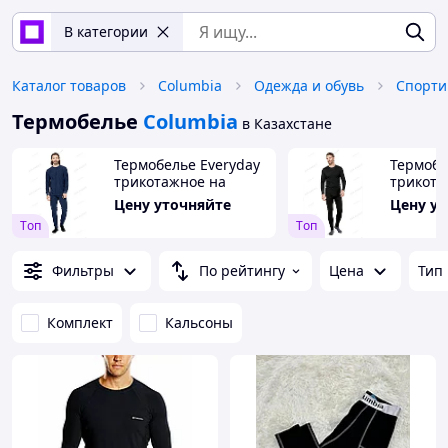
В категории
Каталог товаров
Columbia
Одежда и обувь
Спорти
Термобелье
Columbia
в Казахстане
Термобелье Everyday
Термобе
трикотажное на
трикота
флисе, цвет синий
"Everyda
Цену уточняйте
Цену у
цвет че
Tоп
Tоп
Фильтры
По рейтингу
Цена
Тип
Комплект
Кальсоны