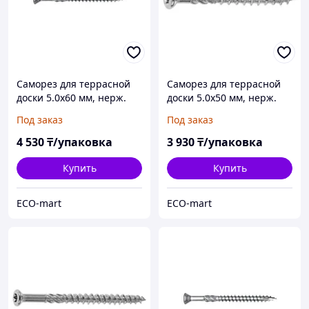
Саморез для террасной
Саморез для террасной
доски 5.0х60 мм, нерж.
доски 5.0х50 мм, нерж.
сталь (Aisi 410), TORX25
сталь (Aisi 410), TORX25
Под заказ
Под заказ
(50 шт в пласт. конт.)
(50 шт в пласт. конт.)
STARFIX
STARFIX
4 530
₸/упаковка
3 930
₸/упаковка
Купить
Купить
ECO-mart
ECO-mart