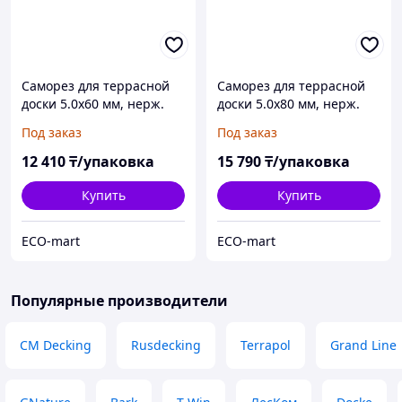
Саморез для террасной
Саморез для террасной
доски 5.0х60 мм, нерж.
доски 5.0х80 мм, нерж.
сталь (Aisi 410), TORX25
сталь (Aisi 410), TORX25
Под заказ
Под заказ
(200 шт в карт. уп.)
(200 шт в карт. уп.)
STARFIX
STARFIX
12 410
₸/упаковка
15 790
₸/упаковка
Купить
Купить
ECO-mart
ECO-mart
Популярные производители
CM Decking
Rusdecking
Terrapol
Grand Line