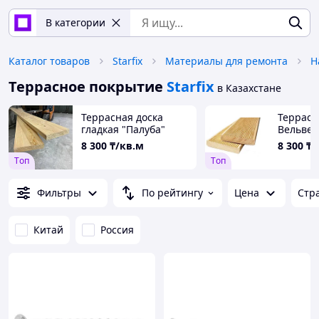
В категории
Каталог товаров
Starfix
Материалы для ремонта
Н
Террасное покрытие
Starfix
в Казахстане
Террасная доска
Террасн
гладкая "Палуба"
Вельвет
8 300
₸/кв.м
8 300
₸/
Tоп
Tоп
Фильтры
По рейтингу
Цена
Стр
Китай
Россия