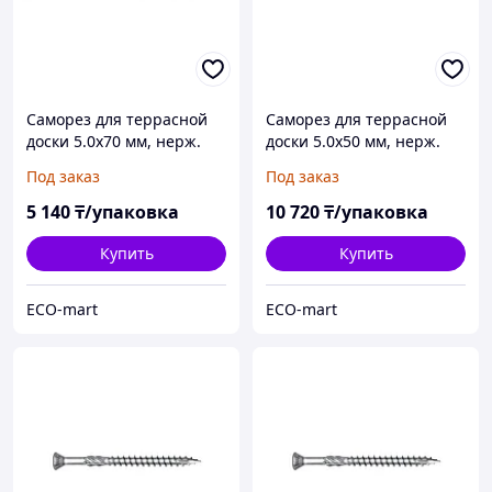
Саморез для террасной
Саморез для террасной
доски 5.0х70 мм, нерж.
доски 5.0х50 мм, нерж.
сталь (Aisi 410), TORX25
сталь (Aisi 410), TORX25
Под заказ
Под заказ
(50 шт в пласт. конт.)
(200 шт в карт. уп.)
STARFIX
STARFIX
5 140
₸/упаковка
10 720
₸/упаковка
Купить
Купить
ECO-mart
ECO-mart