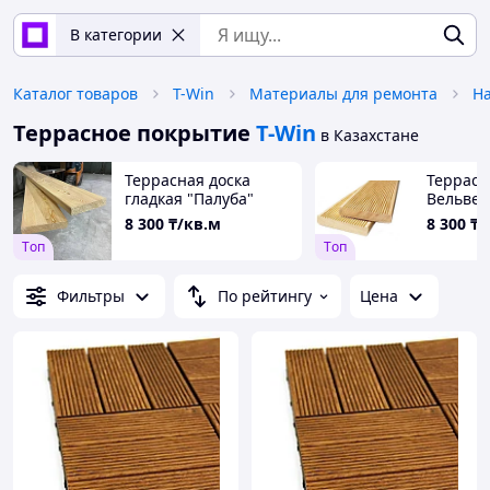
В категории
Каталог товаров
T-Win
Материалы для ремонта
Н
Террасное покрытие
T-Win
в Казахстане
Террасная доска
Террасн
гладкая "Палуба"
Вельвет
8 300
₸/кв.м
8 300
₸/
Tоп
Tоп
Фильтры
По рейтингу
Цена