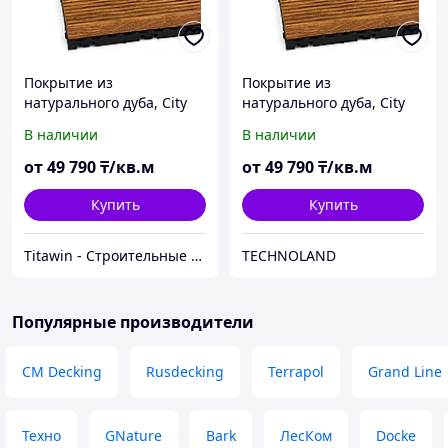
Покрытие из
Покрытие из
натурального дуба, City
натурального дуба, City
Декинг 330х330х27,5 мм
Декинг 330х330х27,5 мм
В наличии
В наличии
от
49 790
₸/кв.м
от
49 790
₸/кв.м
Купить
Купить
Titawin - Строительные материалы и оборудование
TECHNOLAND
Популярные производители
CM Decking
Rusdecking
Terrapol
Grand Line
Техно
GNature
Bark
ЛесКом
Docke