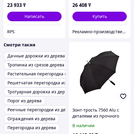
дерева, , под заказ за 45
23 933
₸
26 408
₸
Написать
Купить
RPS
Рекламно-производственная компания «2Ymedia»
Смотри также
Дачные дорожки из дерева
Тропинка из срезов дерева
Растительная перегородка из дерева
Решетчатая перегородка из дерева
Тротуарная дорожка из дерева
Порог из дерева
Реечные перегородки из дерева
Зонт-трость 7560 Alu с
деталями из прочного
Ограждения из дерева
алюминия, полуавтомат,
В наличии
Перегородка из дерева
черный