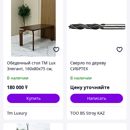
Обеденный стол TM Lux
Сверло по дереву
Элегант, 160х80x75 см,
СИБРТЕХ
дерево, шпон,
цилиндрический
В наличии
В наличии
коричневый
хвостовик 6мм
180 000
₸
Цену уточняйте
Купить
Написать
Tm Luxury
ТОО BS Stroy KAZ