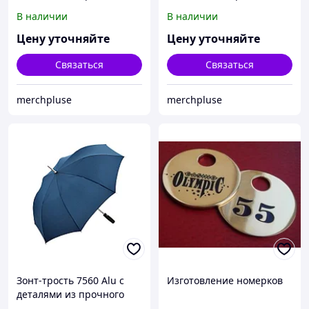
алюминия, полуавтомат,
алюминия, полуавтомат,
В наличии
В наличии
серый
нейви
Цену уточняйте
Цену уточняйте
Связаться
Связаться
merchpluse
merchpluse
Зонт-трость 7560 Alu с
Изготовление номерков
деталями из прочного
алюминия, полуавтомат,