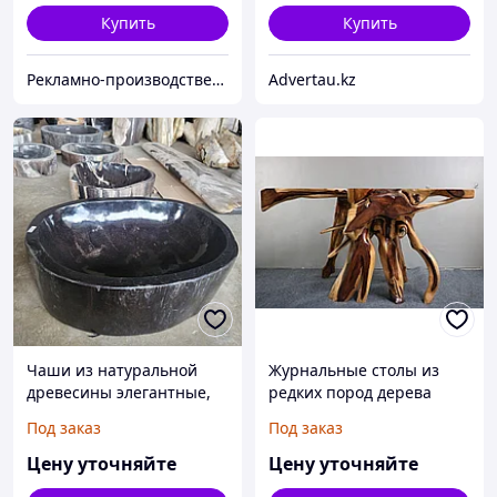
Купить
Купить
Рекламно-производственная компания «2Ymedia»
Advertau.kz
Чаши из натуральной
Журнальные столы из
древесины элегантные,
редких пород дерева
прочные, экологичные
стильные, прочные и
Под заказ
Под заказ
предметы,
экзотичные элементы
подчеркивающие
интерьера с уникальной
Цену уточняйте
Цену уточняйте
природную красоту и
текстурой и дизайном