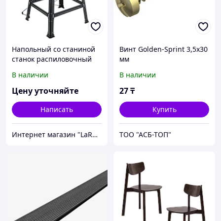
Напольный со станиной
Винт Golden-Sprint 3,5x30
станок распиловочный
мм
циркулярный СРЦ-254с
В наличии
В наличии
серия «МАСТЕР»
Цену уточняйте
27
₸
Написать
Купить
Интернет магазин "LaROCHE Construction Services" строительная компания
ТОО "АСБ-ТОП"