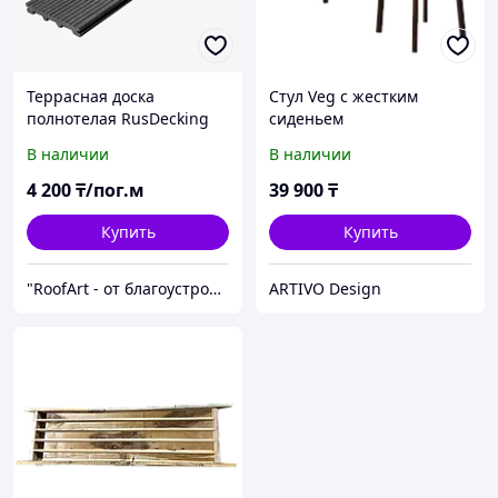
Террасная доска
Стул Veg с жестким
полнотелая RusDecking
сиденьем
UnoDeck Серия TITANIO
В наличии
В наличии
150*21мм
4 200
₸/пог.м
39 900
₸
Купить
Купить
"RoofArt - от благоустройства до кровли"
ARTIVO Design