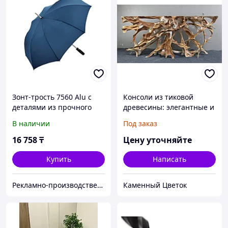
Зонт-трость 7560 Alu с
Консоли из тиковой
деталями из прочного
древесины: элегантные и
алюминия, полуавтомат,
прочные изделия,
В наличии
Под заказ
нейви (Р)
добавляющие роскошь и
стиль в любой интерьер
16 758
₸
Цену уточняйте
Купить
Написать
Рекламно-производственная компания «2Ymedia»
Каменный Цветок