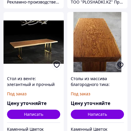
Рекламно-производственная компания «2Ymedia»
ТОО "PLOSHADKI.KZ" Производство малых архитектурных форм
Стол из венге:
Столы из массива
элегантный и прочный
благородного тика:
акцент для вашего
роскошные и прочные
Под заказ
Под заказ
интерьера с
изделия, привносящие
современным стилем
тепло и элегантность в
Цену уточняйте
Цену уточняйте
интерьер
Написать
Написать
Каменный Цветок
Каменный Цветок