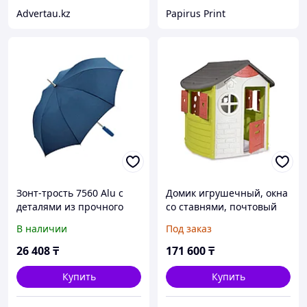
Advertau.kz
Papirus Print
Зонт-трость 7560 Alu с
Домик игрушечный, окна
деталями из прочного
со ставнями, почтовый
алюминия, полуавтомат,
ящик, дверь с ключом,
В наличии
Под заказ
нейви
прочный пластик
26 408
₸
171 600
₸
Купить
Купить