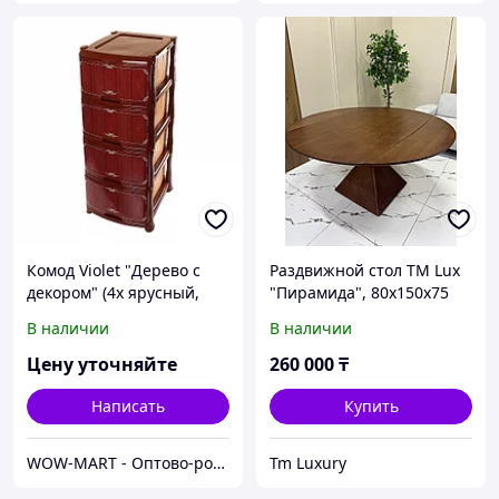
Комод Violet "Дерево с
Раздвижной стол TM Lux
декором" (4х ярусный,
"Пирамида", 80х150x75
95*39*47 см)
см, дерево, шпон,
В наличии
В наличии
коричневый
Цену уточняйте
260 000
₸
Написать
Купить
WOW-MART - Оптово-розничный Склад - товары на заказ до двери
Tm Luxury