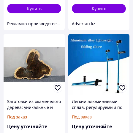
Купить
Купить
Рекламно-производственная компания «2Ymedia»
Advertau.kz
Заготовки из окаменелого
Легкий алюминиевый
дерева: уникальные и
сплав, регулируемый по
долговечные элементы
высоте трость
Под заказ
Под заказ
для создания стильных и
предплечья, прочные
прочных изделий
подмышки, локоть
Цену уточняйте
Цену уточняйте