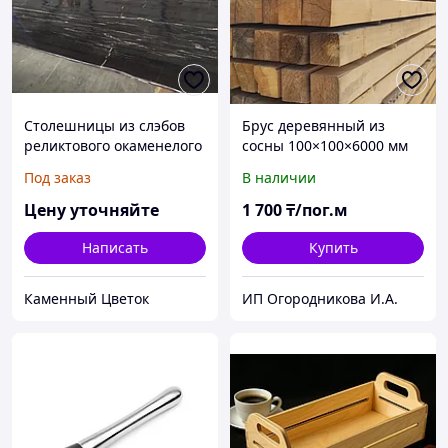
Столешницы из слэбов
Брус деревянный из
реликтового окаменелого
сосны 100×100×6000 мм
дерева: уникальный
Под заказ
В наличии
дизайн и природная
красота для вашего
Цену уточняйте
1 700
₸/пог.м
интерьера
Написать
Купить
Каменный Цветок
ИП Огородникова И.А.