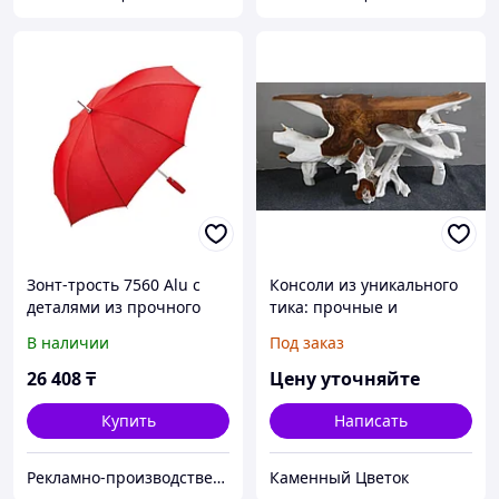
Зонт-трость 7560 Alu с
Консоли из уникального
деталями из прочного
тика: прочные и
алюминия, полуавтомат,
стильные изделия,
В наличии
Под заказ
красный
которые привносят
изысканность и
26 408
₸
Цену уточняйте
природную красоту в
пространство
Купить
Написать
Рекламно-производственная компания «2Ymedia»
Каменный Цветок