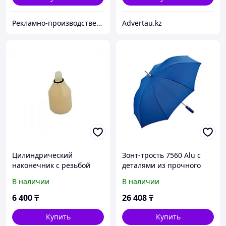
Рекламно-производственная компания «2Ymedia»
Advertau.kz
Цилиндрический
Зонт-трость 7560 Alu с
наконечник с резьбой
деталями из прочного
8мм из прочного
алюминия, полуавтомат,
В наличии
В наличии
пластика
синий
6 400
₸
26 408
₸
Купить
Купить