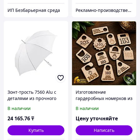
ИП Безбарьерная среда
Рекламно-производственная компания «2Ymedia»
Зонт-трость 7560 Alu с
Изготовление
деталями из прочного
гардеробных номерков из
алюминия, полуавтомат,
дерева
В наличии
В наличии
белый
24 165
.76
₸
Цену уточняйте
Купить
Написать