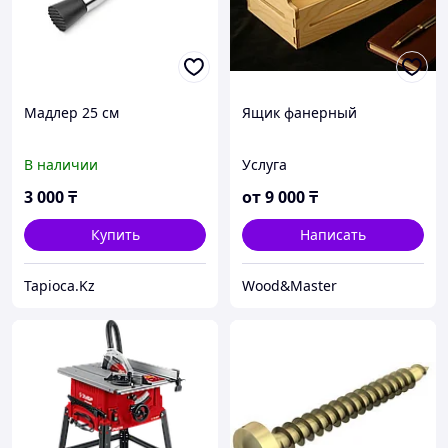
Мадлер 25 см
Ящик фанерный
В наличии
Услуга
3 000
₸
от
9 000
₸
Купить
Написать
Tapioca.Kz
Wood&Master