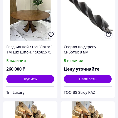
Раздвижной стол "Лотос"
Сверло по дереву
TM Lux Шпон, 150х85x75
Сибртех 8 мм
см, дерево, шпон,
цилиндрический
В наличии
В наличии
коричневый
хвостовик
260 000
₸
Цену уточняйте
Купить
Написать
Tm Luxury
ТОО BS Stroy KAZ