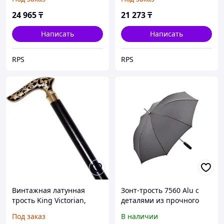
работа, прочная,
заказ за 45 дней из
крепкая, красивая
Индии
24 965
₸
21 273
₸
древесина,
Написать
Написать
RPS
RPS
Винтажная латунная
Зонт-трость 7560 Alu с
трость King Victorian,
деталями из прочного
трость, латунная ручка и
алюминия, полуавтомат,
Под заказ
В наличии
трость из черного
серый