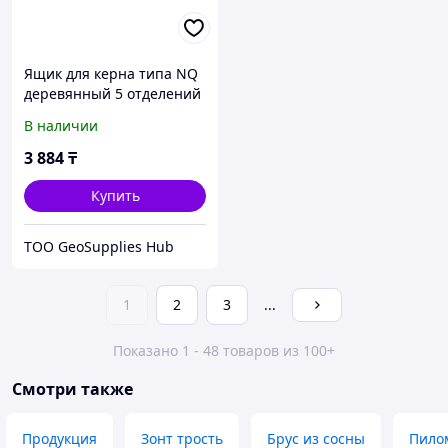
Ящик для керна типа NQ
деревянный 5 отделений
В наличии
3 884
₸
Купить
TOO GeoSupplies Hub
1
2
3
...
Показано 1 - 48 товаров из 100+
Смотри также
Продукция
Зонт трость
Брус из сосны
Пило