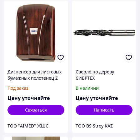
Диспенсер для листовых
Сверло по дереву
бумажных полотенец Z
СИБРТЕХ
укладки (дерево)
цилиндрический
Под заказ
В наличии
хвостовик 4мм
Цену уточняйте
Цену уточняйте
Связаться
Написать
ТОО "AIMED" ЖШС
ТОО BS Stroy KAZ