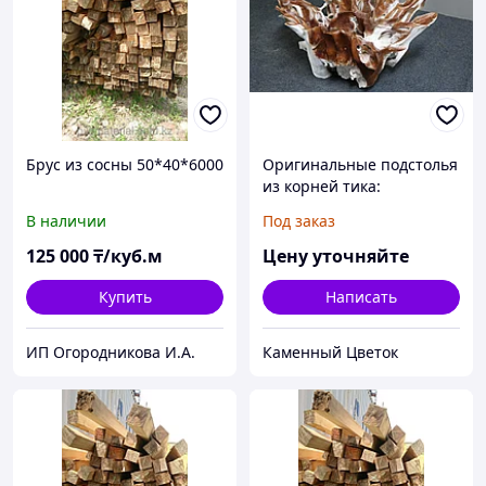
Брус из сосны 50*40*6000
Оригинальные подстолья
из корней тика:
уникальные и прочные
В наличии
Под заказ
элементы для стильных
интерьеров с природной
125 000
₸/куб.м
Цену уточняйте
красотой
Купить
Написать
ИП Огородникова И.А.
Каменный Цветок