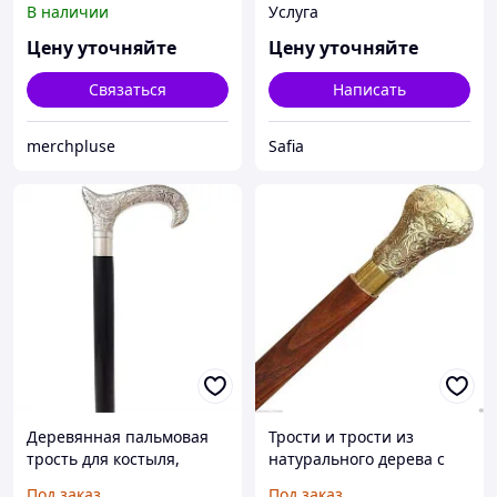
В наличии
Услуга
нейви (Р)
Цену уточняйте
Цену уточняйте
Связаться
Написать
merchpluse
Safia
Деревянная пальмовая
Трости и трости из
трость для костыля,
натурального дерева с
дерево, латунь, ручная
латунной ручкой, , под
Под заказ
Под заказ