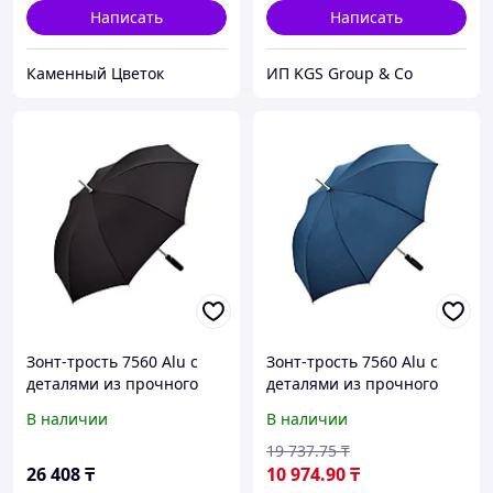
Написать
Написать
Каменный Цветок
ИП KGS Group & Co
Зонт-трость 7560 Alu с
Зонт-трость 7560 Alu с
деталями из прочного
деталями из прочного
алюминия, полуавтомат,
алюминия, полуавтомат,
В наличии
В наличии
черный
нейви (Р)
19 737
.75
₸
26 408
₸
10 974
.90
₸