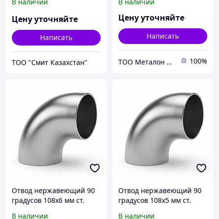
В наличии
В наличии
39918642-03 с геометрией
по ГОСТ 17375-01
Цену уточняйте
Цену уточняйте
Написать
Написать
100%
ТОО Металон 2017
ТОО "Смит Казахстан"
Отвод нержавеющий 90
Отвод нержавеющий 90
градусов 108х6 мм ст.
градусов 108х5 мм ст.
12Х18Н10Т ГОСТ 17375-
12Х18Н10Т ГОСТ 17375-
В наличии
В наличии