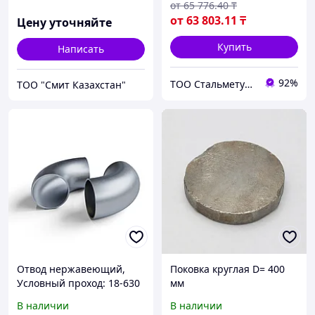
от
65 776
.40
₸
от
63 803
.11
₸
Цену уточняйте
Купить
Написать
92%
ТОО Стальметурал
ТОО "Смит Казахстан"
Отвод нержавеющий,
Поковка круглая D= 400
Условный проход: 18-630
мм
мм, Марка стали:
В наличии
В наличии
10Х17Н13М2Т