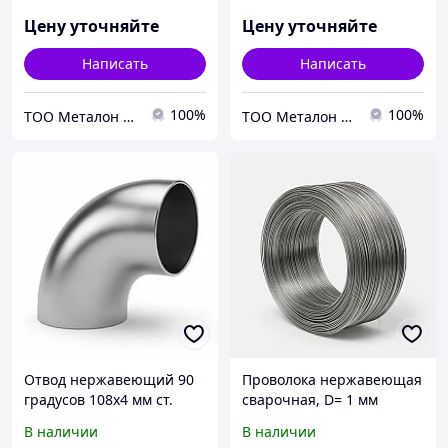
2001 бесшовный
2001 бесшовный
приварной
приварной
Цену уточняйте
Цену уточняйте
Написать
Написать
100%
100%
ТОО Металон 2017
ТОО Металон 2017
Отвод нержавеющий 90
Проволока нержавеющая
градусов 108х4 мм ст.
сварочная, D= 1 мм
12Х18Н10Т ГОСТ 17375-
В наличии
В наличии
2001 бесшовный