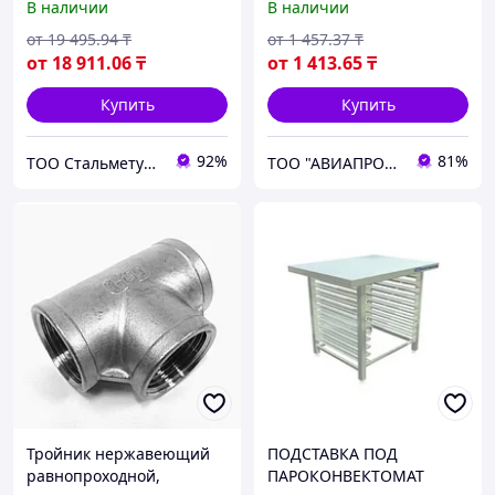
В наличии
В наличии
от
19 495
.94
₸
от
1 457
.37
₸
от
18 911
.06
₸
от
1 413
.65
₸
Купить
Купить
92%
81%
ТОО Стальметурал
ТОО "АВИАПРОМСТАЛЬ"
Тройник нержавеющий
ПОДСТАВКА ПОД
равнопроходной,
ПАРОКОНВЕКТОМАТ