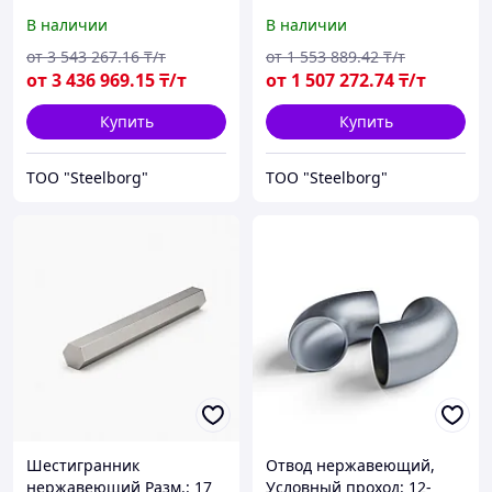
мм, Способ пр-ва:
мм
В наличии
В наличии
калиброванный
от
3 543 267
.16
₸/т
от
1 553 889
.42
₸/т
от
3 436 969
.15
₸/т
от
1 507 272
.74
₸/т
Купить
Купить
ТОО "Steelborg"
ТОО "Steelborg"
Шестигранник
Отвод нержавеющий,
нержавеющий Разм.: 17
Условный проход: 12-