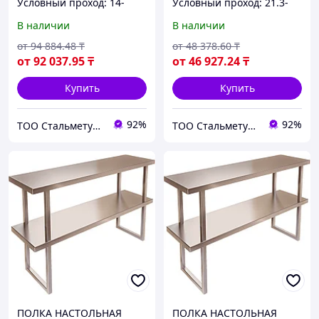
Условный проход: 14-
Условный проход: 21.3-
1420 мм, Марка стали:
426 мм, Марка стали:
В наличии
В наличии
12Х18Н10Т
12Х18Н9
от
94 884
.48
₸
от
48 378
.60
₸
от
92 037
.95
₸
от
46 927
.24
₸
Купить
Купить
92%
92%
ТОО Стальметурал
ТОО Стальметурал
ПОЛКА НАСТОЛЬНАЯ
ПОЛКА НАСТОЛЬНАЯ