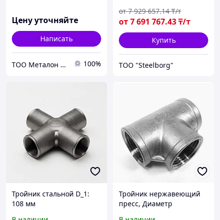
от
7 929 657
.14
₸/т
Цену уточняйте
от
7 691 767
.43
₸/т
Написать
Купить
100%
ТОО Металон 2017
ТОО "Steelborg"
Тройник стальной D_1:
Тройник нержавеющий
108 мм
пресс, Диаметр
резьбы(дюйм): 1/2"В
В наличии
В наличии