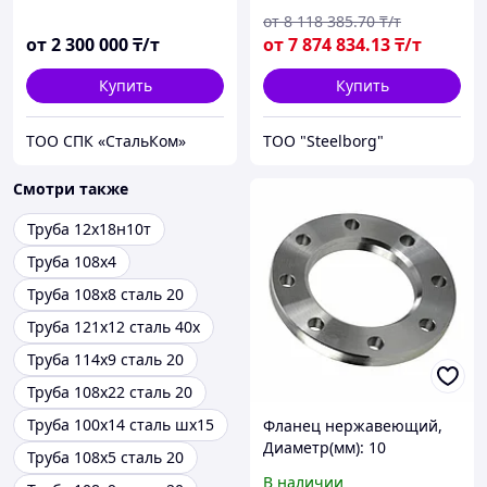
от
8 118 385
.70
₸/т
от
2 300 000
₸/т
от
7 874 834
.13
₸/т
Купить
Купить
ТОО СПК «СтальКом»
ТОО "Steelborg"
Смотри также
Труба 12х18н10т
Труба 108х4
Труба 108х8 сталь 20
Труба 121х12 сталь 40х
Труба 114х9 сталь 20
Труба 108х22 сталь 20
Труба 100х14 сталь шх15
Фланец нержавеющий,
Диаметр(мм): 10
Труба 108х5 сталь 20
В наличии