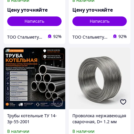
В наличии
В наличии
Сталь: 12Х1МФ
Сталь: 12Х1МФ ТУ 14-3-
341-75
Цену уточняйте
Цену уточняйте
Написать
Написать
92%
92%
ТОО Стальметурал
ТОО Стальметурал
Трубы котельные ТУ 14-
Проволока нержавеющая
3р-55-2001
сварочная, D= 1.2 мм
В наличии
В наличии