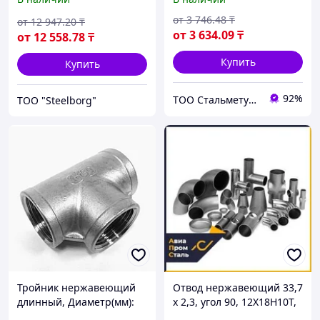
от
3 746
.48
₸
от
12 947
.20
₸
от
3 634
.09
₸
от
12 558
.78
₸
Купить
Купить
92%
ТОО Стальметурал
ТОО "Steelborg"
Тройник нержавеющий
Отвод нержавеющий 33,7
длинный, Диаметр(мм):
х 2,3, угол 90, 12Х18Н10Т,
48х3
исп.1