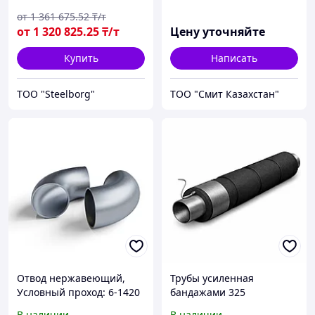
от
1 361 675
.52
₸/т
от
1 320 825
.25
₸/т
Цену уточняйте
Купить
Написать
ТОО "Steelborg"
ТОО "Смит Казахстан"
Отвод нержавеющий,
Трубы усиленная
Условный проход: 6-1420
бандажами 325
мм
В наличии
В наличии