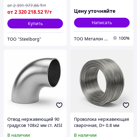
от
2 391 977
.86
₸/т
Цену уточняйте
от
2 320 218
.52
₸/т
Написать
Купить
100%
ТОО Металон 2017
ТОО "Steelborg"
Отвод нержавеющий 90
Проволока нержавеющая
градусов 108х2 мм ст. AISI
сварочная, D= 0.8 мм
304 DIN 2605
В наличии
В наличии