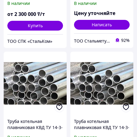
В наличии
В наличии
Сталь: 12Х1МФ ТУ 14-3-
341-75
Цену уточняйте
от
2 300 000
₸/т
Написать
Купить
92%
ТОО Стальметурал
ТОО СПК «СтальКом»
Труба котельная
Труба котельная
плавниковая КВД ТУ 14-3-
плавниковая КВД ТУ 14-3-
341-75 32 46 Стенка: 6
341-75 32 46 Стенка: 6