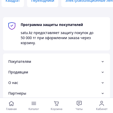
Квадрат
Переходники
Электроизоляционные лен
Программа защиты покупателей
satu.kz
предоставляет защиту покупок до
50 000 тг
при оформлении заказа через
корзину.
Покупателям
Продавцам
О нас
Партнеры
Тема
-
светлая
BETA
Главная
Каталог
Корзина
Чаты
Кабинет