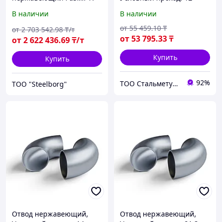
мм, Способ пр-ва:
406.4 мм, Марка стали:
В наличии
В наличии
калиброванный
08Х18Н10
от
55 459
.10
₸
от
2 703 542
.98
₸/т
от
53 795
.33
₸
от
2 622 436
.69
₸/т
Купить
Купить
92%
ТОО Стальметурал
ТОО "Steelborg"
Отвод нержавеющий,
Отвод нержавеющий,