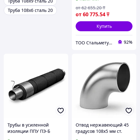
Труба 108х9 сталь 20
от
62 655
.20
₸
Труба 108х6 сталь 20
от
60 775
.54
₸
Купить
92%
ТОО Стальметурал
Трубы в усиленной
Отвод нержавеющий 45
изоляции ППУ ПЭ-Б
градусов 108х5 мм ст.
12Х18Н10Т ТУ 1468-020-