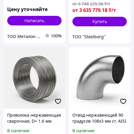
приварной
от
3 748 225
.96
₸/т
Цену уточняйте
от
3 635 779
.18
₸/т
Написать
Купить
100%
ТОО Металон 2017
ТОО "Steelborg"
Проволока нержавеющая
Отвод нержавеющий 90
сварочная, D= 1.6 мм
градусов 108х3 мм ст. AISI
304 DIN 2605
В наличии
В наличии