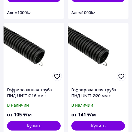
Алем1000kz
Алем1000kz
Гофрированная труба
Гофрированная труба
ПНД UNIT Ø16 мм с
ПНД UNIT Ø20 мм с
зондом, чёрная, бухта 100
зондом, чёрная, бухта 100
В наличии
В наличии
м
м
от
105
₸/м
от
141
₸/м
Купить
Купить