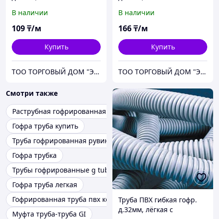
протяжкой, 100м, цвет
протяжкой, 50м, цвет
В наличии
В наличии
серый
серый
109
₸/м
166
₸/м
Купить
Купить
ТОО ТОРГОВЫЙ ДОМ "ЭЛЕКТРОЦЕНТР"
ТОО ТОРГОВЫЙ ДОМ "ЭЛЕКТРОЦЕНТР"
Смотри также
Раструбная гофрированная труба
Гофра труба купить
Труба гофрированная рувинил
Гофра трубка
Трубы гофрированные g tube
Гофра труба легкая
Гофрированная труба пвх копос
Труба ПВХ гибкая гофр.
д.32мм, лёгкая с
Муфта труба-труба GI