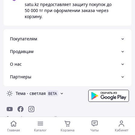
satu.kz
предоставляет защиту покупок до
50 000 тг
при оформлении заказа через
корзину.
Покупателям
Продавцам
О нас
Партнеры
Тема
-
светлая
BETA
© Satu.kz — маркетплейс Казахстана, 2008-2026
Главная
Каталог
Корзина
Чаты
Кабинет
Стать продавцом на Сату и создать сайт