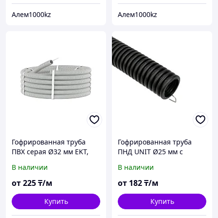
Алем1000kz
Алем1000kz
Гофрированная труба
Гофрированная труба
ПВХ серая Ø32 мм EKT,
ПНД UNIT Ø25 мм с
бухта 50 м
зондом, чёрная, бухта
В наличии
В наличии
50/75 м
от
225
₸/м
от
182
₸/м
Купить
Купить