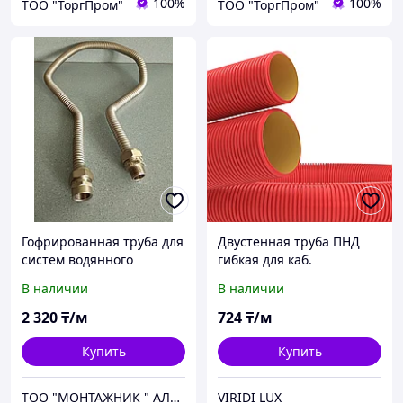
100%
100%
ТОО "ТоргПром"
ТОО "ТоргПром"
Гофрированная труба для
Двустенная труба ПНД
систем водянного
гибкая для каб.
пожаротушения
канализации д.50мм с
В наличии
В наличии
протяжкой,SN13. в бухте
100м,цв. Кр
2 320
₸/м
724
₸/м
Купить
Купить
ТОО "МОНТАЖНИК " АЛМАТЫСПЕЦАВТОМАТИКА"
VIRIDI LUX