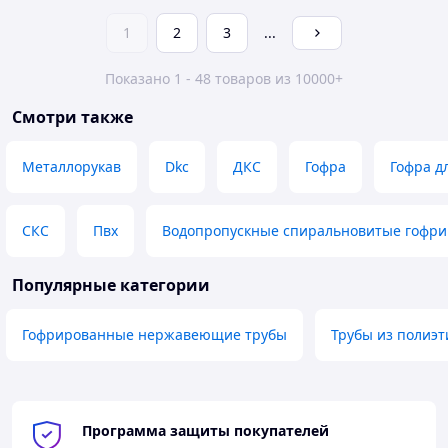
1
2
3
...
Показано 1 - 48 товаров из 10000+
Смотри также
Металлорукав
Dkc
ДКС
Гофра
Гофра д
СКС
Пвх
Водопропускные спиральновитые гофр
Популярные категории
Гофрированные нержавеющие трубы
Трубы из полиэт
Программа защиты покупателей