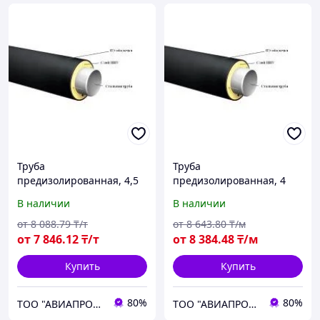
Труба
Труба
предизолированная, 4,5
предизолированная, 4
мм, Диаметр трубы 133
мм, Диаметр трубы 159
В наличии
В наличии
мм, ППУ-ПЭ
мм, ППУ-ПЭ
от
8 088
.79
₸/т
от
8 643
.80
₸/м
от
7 846
.12
₸/т
от
8 384
.48
₸/м
Купить
Купить
80%
80%
ТОО "АВИАПРОМСТАЛЬ"
ТОО "АВИАПРОМСТАЛЬ"