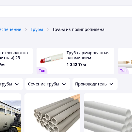
беспечение
Трубы
Трубы из полипропилена
стекловолокно
Труба армированная
зитная) 25
алюминием
(внутренний слой) 25
/м
1 342
₸/м
Tоп
Tоп
 трубы
Сечение трубы
Производитель