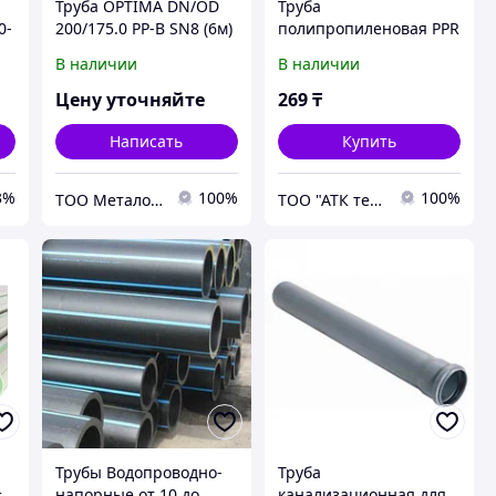
Труба OPTIMA DN/OD
Труба
0-
200/175.0 PP-B SN8 (6м)
полипропиленовая PPR
с раструбом
Jakko
В наличии
В наличии
Цену уточняйте
269
₸
Написать
Купить
3%
100%
100%
ТОО Металон 2017
ТОО "АТК техносервис"
Трубы Водопроводно-
Труба
=
напорные от 10 до
канализационная для