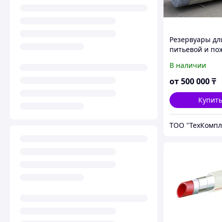
Резервуары дл
питьевой и по
воды и пищев
В наличии
продуктов, об
5 до 200 м3,
от
500 000
₸
стеклопластик 
полипропилен
Купит
ТОО "ТехКомпл