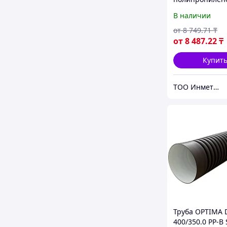
отопления, D= 
В наличии
мм, Стенка: 0,1
мм, L= 0,015-2
от
8 749
.71
₸
от
8 487
.22
₸
Купит
ТОО Инметпром
Труба OPTIMA
400/350.0 PP-B 