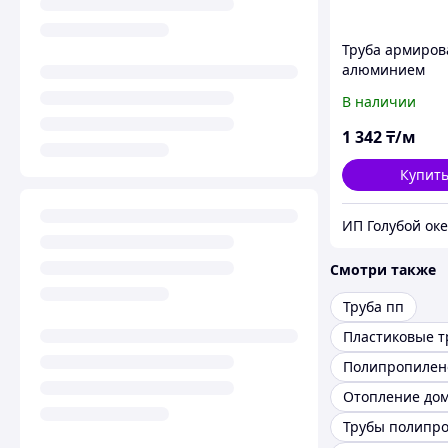
Труба армиров
алюминием
(внутренний сл
В наличии
1 342
₸/м
Купит
ИП Голубой ок
Смотри также
Труба пп
Пластиковые т