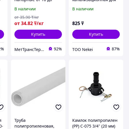
2200мм полиэтилен
внутренней
В наличии
В наличии
сталь чугун ПП ПВХ
канализации ПП 50
(1,8) х 3000 мм Россия
от
35
.90
₸/кг
от
34
.82
₸/кг
825
₸
Купить
Купить
2%
92%
87%
МетТрансТерминал
ТОО Nekei
я
Труба
Камлок полипропилен
0-
полипропиленовая,
(РР) C-075 3/4" (20 мм)