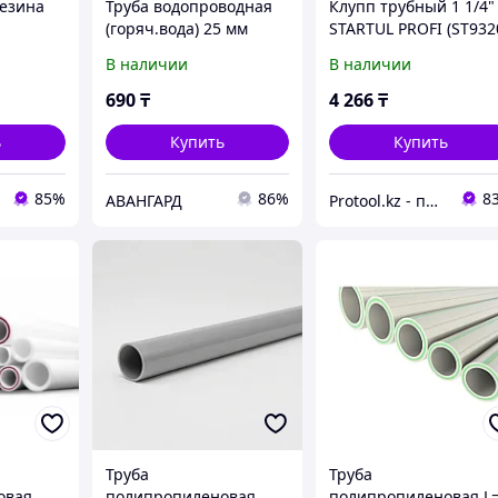
езина
Труба водопроводная
Клупп трубный 1 1/4"
(горяч.вода) 25 мм
STARTUL PROFI (ST932
ust-
(цена за метр
1-1/4) (STARTUL)
В наличии
В наличии
x 500 мм
(ST9320-1-1/4)
690
₸
4 266
₸
ь
Купить
Купить
85%
86%
8
АВАНГАРД
Protool.kz - продажа электроинструмента, ручные строительные и садовые инструменты
Труба
Труба
овая
полипропиленовая
полипропиленовая L