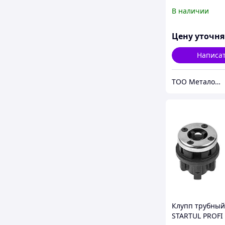
с раструбом
В наличии
Цену уточн
Написа
ТОО Металон 2017
Клупп трубный
STARTUL PROFI 