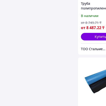
Труба
полипропилен
В наличии
от
8 749
.71
₸
от
8 487
.22
₸
Купит
ТОО Стальметурал