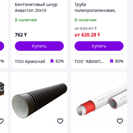
Бентонитовый шнур
Труба
я
Аквастоп 20х10
полипропиленовая,
толщина стенки 1,8 мм,
В наличии
В наличии
диаметр 50 мм, длина
2000 мм
от
639
.47
₸
762
₸
от
620
.28
₸
Купить
Купить
7%
82%
80%
ТОО Армоснаб
ТОО "АВИАПРОМСТАЛЬ"