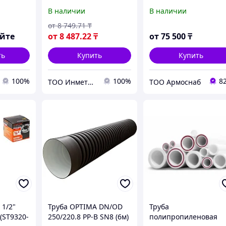
армированная, D= 16-
39 Про
В наличии
В наличии
1200 мм, Стенка: 0,15-
35,7 мм, L= 0,015-200
от
8 749
.71
₸
мм
яйте
от
8 487
.22
₸
от
75 500
₸
ть
Купить
Купить
100%
100%
8
ТОО Инметпром
ТОО Армоснаб
 1/2"
Труба OPTIMA DN/OD
Труба
(ST9320-
250/220.8 PP-B SN8 (6м)
полипропиленовая