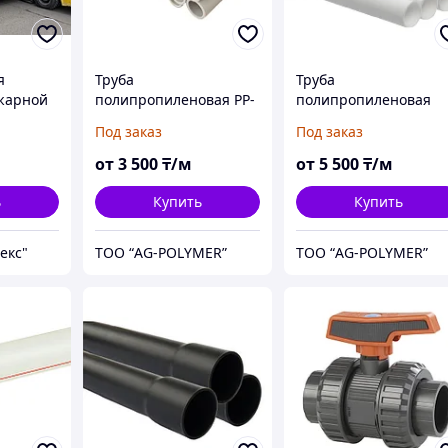
я
Труба
Труба
жарной
полипропиленовая PP-
полипропиленовая
ых
H химическистойкая
PVDF
Под заказ
Под заказ
ъёмом от
OD 20-500 SDR 11/17/26
химическистойкая O
20-225 SDR 33/21
от
3 500
₸/м
от
5 500
₸/м
и
ь
Купить
Купить
екс"
ТОО “AG-POLYMER”
ТОО “AG-POLYMER”