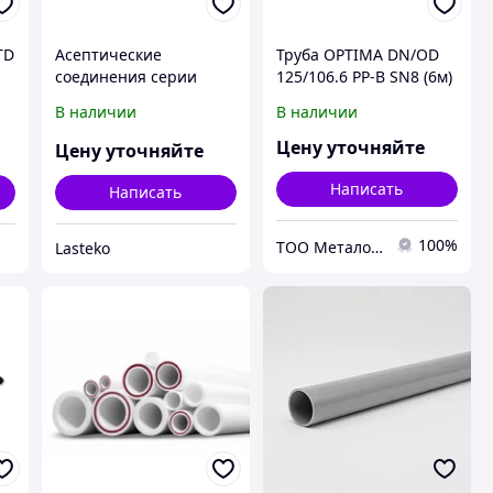
TD
Асептические
Труба OPTIMA DN/OD
соединения серии
125/106.6 PP-B SN8 (6м)
MPC, Colder Product
с раструбом
В наличии
В наличии
Company (CPC)
Цену уточняйте
Цену уточняйте
Написать
Написать
100%
ТОО Металон 2017
Lasteko