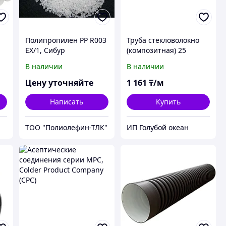
Полипропилен PP R003
Труба стекловолокно
EX/1, Сибур
(композитная) 25
В наличии
В наличии
D
Цену уточняйте
1 161
₸/м
Написать
Купить
ТОО "Полиолефин-ТЛК"
ИП Голубой океан