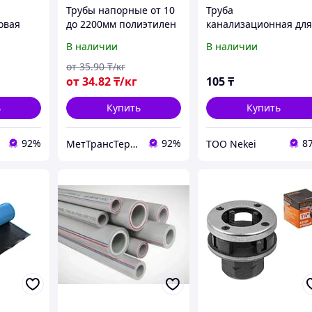
Трубы напорные от 10
Труба
овая
до 2200мм полиэтилен
канализационная дл
полипропилен ПВХ
внутренней
В наличии
В наличии
сталь чугун нерж
канализации ПП 50
(1,8) х 150 мм Россия
от
35
.90
₸/кг
от
34
.82
₸/кг
105
₸
ь
Купить
Купить
92%
92%
8
МетТрансТерминал
ТОО Nekei