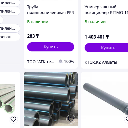
Труба полипропиленовая 2
Труба
Универсальный
Труба полипропиленовая 40
полипропиленовая PPR
позиционер RITMO 1
Jakko PN20
LIGHT
В наличии
В наличии
Труба полипропиленовая Ру20
283
₸
1 403 401
₸
Труба ПП армированная стекловолокном
Купить
Купить
100%
ТОО "АТК техносервис"
KTGR.KZ Алматы