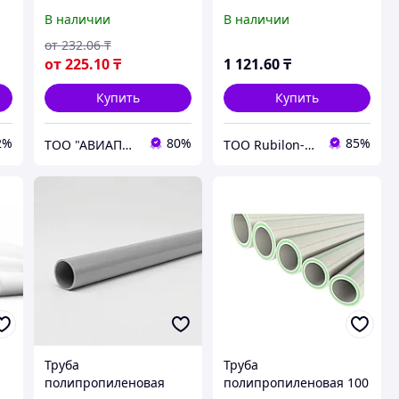
толщина стенки 1,8 мм,
HIMPT
В наличии
В наличии
диаметр 50 мм, длина
500 мм
от
232
.06
₸
от
225
.10
₸
1 121
.60
₸
Купить
Купить
2%
80%
85%
ТОО "АВИАПРОМСТАЛЬ"
ТОО Rubilon-поставщик №1
Труба
Труба
полипропиленовая
полипропиленовая 100