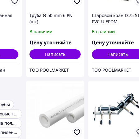
анная
Труба Ø 50 mm 6 PN
Шаровой кран D.75 S
(шт)
PVC-U EPDM
ой) 25
В наличии
В наличии
Цену уточняйте
Цену уточняйте
ь
Написать
Написать
еан
TOO POOLMARKET
TOO POOLMARKET
рубы
Полипропиленовые трубы для отопления
Отопление дома полипропиленовыми трубами
Трубы полипропиленовые армированные алюминием