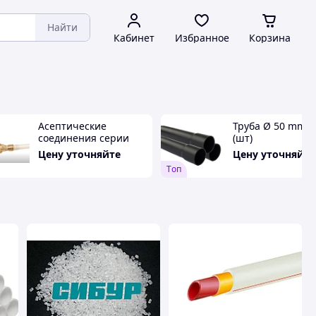
Найти
Кабинет
Избранное
Корзина
Асептические
Труба Ø 50 mm 6
соединения серии
(шт)
MPC, Colder Product
Цену уточняйте
Цену уточняйте
Company (CPC)
Tоп