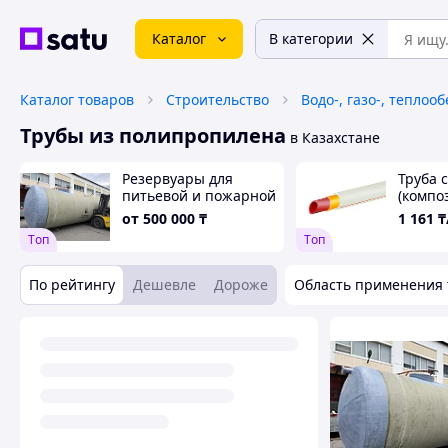
Каталог
В категории
Каталог товаров
Строительство
Водо-, газо-, теплоо
Трубы из полипропилена
в Казахстане
Резервуары для
Труба 
питьевой и пожарной
(компо
воды и пищевых
от
500 000
₸
1 161
₸
продуктов, объёмом
Tоп
Tоп
от 5 до 200 м3,
стеклопластик и
полипропилен
По рейтингу
Дешевле
Дороже
Область применения