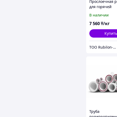
Прослоечная р
для горячей
вулканизации J
В наличии
Splice Ply, 0,8 
7 560
₸/кг
Купит
ТОО Rubilon-поставщик №1
Труба
полипропилен