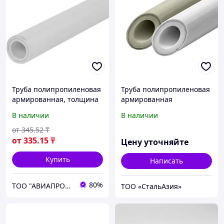
Труба полипропиленовая
Труба полипропиленовая
армированная, толщина
армированная
стенки 2,7 мм, диаметр
алюминиевой фольгой
В наличии
В наличии
110 мм, длина 250 мм
белая VALFEX 25х4,2 мм РУ
25 ТУ 2248-003-21088915-
от
345
.52
₸
2015
от
335
.15
₸
Цену уточняйте
Купить
Написать
80%
ТОО "АВИАПРОМСТАЛЬ"
ТОО «СтальАзия»