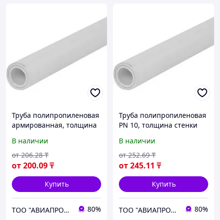
Труба полипропиленовая
Труба полипропиленовая
армированная, толщина
PN 10, толщина стенки
стенки 1,8 мм, диаметр 50
2,3 мм, диаметр 25 мм,
В наличии
В наличии
мм, длина 500 мм
длина 4000 мм
от
206
.28
₸
от
252
.69
₸
от
200
.09
₸
от
245
.11
₸
Купить
Купить
80%
80%
ТОО "АВИАПРОМСТАЛЬ"
ТОО "АВИАПРОМСТАЛЬ"