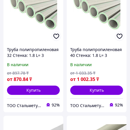
Труба полипропиленовая
Труба полипропиленовая
32 Стенка: 1.8 L= 3
40 Стенка: 1.8 L= 3
В наличии
В наличии
от
897
.78
₸
от
1 033
.35
₸
от
870
.84
₸
от
1 002
.35
₸
Купить
Купить
92%
92%
ТОО Стальметурал
ТОО Стальметурал