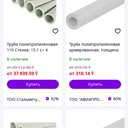
Труба полипропиленовая
Труба полипропиленовая
110 Стенка: 15.1 L= 4
армированная, толщина
maxPN: 20
стенки 1,8 мм, диаметр 50
В наличии
В наличии
мм, длина 1000 мм
от
39 112
.98
₸
от
319
.73
₸
от
37 939
.59
₸
от
310
.14
₸
Купить
Купить
92%
80%
ТОО Стальметурал
ТОО "АВИАПРОМСТАЛЬ"