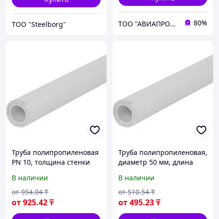
80%
ТОО "АВИАПРОМСТАЛЬ"
ТОО "Steelborg"
Труба полипропиленовая
Труба полипропиленовая,
PN 10, толщина стенки
диаметр 50 мм, длина
2,9 мм, диаметр 32 мм,
1500 мм
В наличии
В наличии
длина 4000 мм
от
954
.04
₸
от
510
.54
₸
от
925
.42
₸
от
495
.23
₸