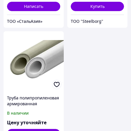
Написать
Купить
ТОО «СтальАзия»
ТОО "Steelborg"
Труба полипропиленовая
армированная
алюминиевой фольгой
В наличии
белая VALFEX 75х12,5 мм
РУ 25 ТУ
Цену уточняйте