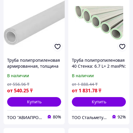
Труба полипропиленовая
Труба полипропиленовая
армированная, толщина
40 Стенка: 6.7 L= 2 maxPN:
стенки 2,7 мм, диаметр
20
В наличии
В наличии
110 мм, длина 500 мм
от
556
.96
₸
от
1 888
.44
₸
от
540
.25
₸
от
1 831
.78
₸
Купить
Купить
80%
92%
ТОО "АВИАПРОМСТАЛЬ"
ТОО Стальметурал