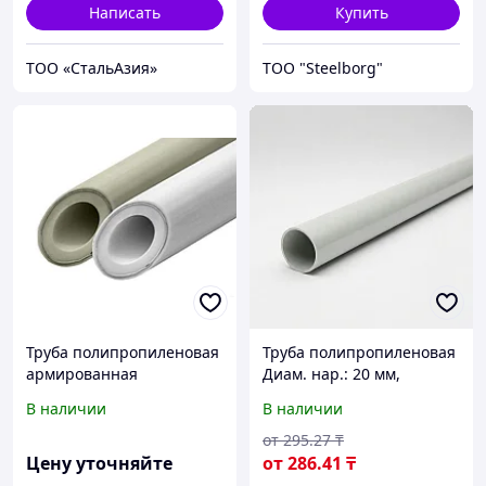
Написать
Купить
ТОО «СтальАзия»
ТОО "Steelborg"
Труба полипропиленовая
Труба полипропиленовая
армированная
Диам. нар.: 20 мм,
алюминиевой фольгой
Стенка: 7.4 мм, Длина: 4 м
В наличии
В наличии
белая VALFEX 40х6,7 мм РУ
25 ТУ 2248-003-21088915-
от
295
.27
₸
2015
Цену уточняйте
от
286
.41
₸