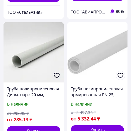
80%
ТОО "АВИАПРОМСТАЛЬ"
ТОО «СтальАзия»
Труба полипропиленовая
Труба полипропиленовая
Диам. нар.: 20 мм,
армированная PN 25,
Стенка: 2.8 мм, Длина:
толщина стенки 18,3 мм,
В наличии
В наличии
140 м
диаметр 110 мм, длина
4000 мм
от
5 497
.36
₸
от
293
.95
₸
от
5 332
.44
₸
от
285
.13
₸
Купить
Купить