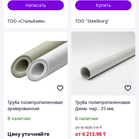
Написать
Купить
ТОО «СтальАзия»
ТОО "Steelborg"
Труба полипропиленовая
Труба полипропиленовая
армированная
Диам. нар.: 25 мм,
алюминиевой фольгой
Стенка: 2.8 мм
В наличии
В наличии
белая VALFEX 63х10,5 мм
РУ 25 ТУ
от
6 406
.14
₸
Цену уточняйте
от
6 213
.96
₸