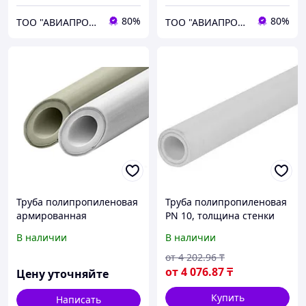
80%
80%
ТОО "АВИАПРОМСТАЛЬ"
ТОО "АВИАПРОМСТАЛЬ"
Труба полипропиленовая
Труба полипропиленовая
армированная
PN 10, толщина стенки
алюминиевой фольгой
6,8 мм, диаметр 75 мм,
В наличии
В наличии
белая VALFEX 32х5,4 мм РУ
длина 4000 мм
25 ТУ 2248-003-21088915-
от
4 202
.96
₸
2015
от
4 076
.87
₸
Цену уточняйте
Купить
Написать