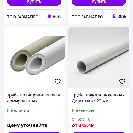
Купить
Купить
80%
80%
ТОО "АВИАПРОМСТАЛЬ"
ТОО "АВИАПРОМСТАЛЬ"
Труба полипропиленовая
Труба полипропиленовая
армированная
Диам. нар.: 20 мм,
алюминиевой фольгой
Стенка: 3.4 мм, Длина:
В наличии
В наличии
белая VALFEX 50х8,3 мм РУ
140 м
25 ТУ 2248-003-21088915-
от
356
.18
₸
2015
Цену уточняйте
от
345
.49
₸