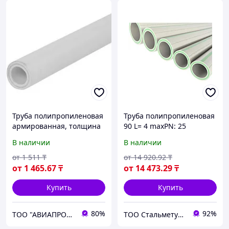
Труба полипропиленовая
Труба полипропиленовая
армированная, толщина
90 L= 4 maxPN: 25
стенки 2,7 мм, диаметр
В наличии
В наличии
110 мм, длина 2000 мм
от
1 511
₸
от
14 920
.92
₸
от
1 465
.67
₸
от
14 473
.29
₸
Купить
Купить
80%
92%
ТОО "АВИАПРОМСТАЛЬ"
ТОО Стальметурал