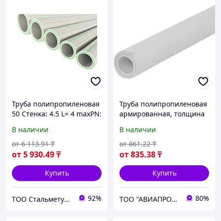
Труба полипропиленовая
Труба полипропиленовая
50 Стенка: 4.5 L= 4 maxPN:
армированная, толщина
20
стенки 2,7 мм, диаметр
В наличии
В наличии
110 мм, длина 1000 мм
от
6 113
.91
₸
от
861
.22
₸
от
5 930
.49
₸
от
835
.38
₸
Купить
Купить
92%
80%
ТОО Стальметурал
ТОО "АВИАПРОМСТАЛЬ"