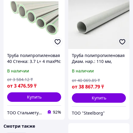
Труба полипропиленовая
Труба полипропиленовая
40 Стенка: 3.7 L= 4 maxPN:
Диам. нар.: 110 мм,
20
Стенка: 15.3 мм, Длина: 4
В наличии
В наличии
м
от
3 584
.12
₸
от
40 069
.89
₸
от
3 476
.59
₸
от
38 867
.79
₸
Купить
Купить
92%
ТОО Стальметурал
ТОО "Steelborg"
Смотри также