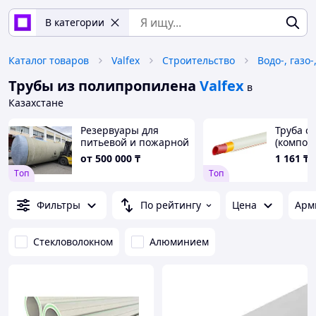
В категории
Каталог товаров
Valfex
Строительство
Водо-, газо
Трубы из полипропилена
Valfex
в
Казахстане
Резервуары для
Труба с
питьевой и пожарной
(композ
воды и пищевых
от
500 000
₸
1 161
₸/
продуктов, объёмом
Tоп
Tоп
от 5 до 200 м3,
стеклопластик и
полипропилен
Фильтры
По рейтингу
Цена
Арм
Стекловолокном
Алюминием