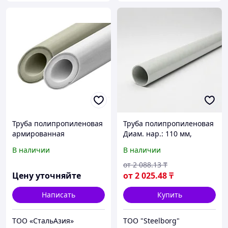
Труба полипропиленовая
Труба полипропиленовая
армированная
Диам. нар.: 110 мм,
алюминиевой фольгой
Стенка: 3.4 мм, Длина:
В наличии
В наличии
белая VALFEX 20х3,4 мм РУ
0.75 м
25 ТУ 2248-003-21088915-
от
2 088
.13
₸
2015
Цену уточняйте
от
2 025
.48
₸
Написать
Купить
ТОО «СтальАзия»
ТОО "Steelborg"