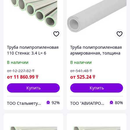
Труба полипропиленовая
Труба полипропиленовая
110 Стенка: 3.4 L= 6
армированная, толщина
стенки 1,8 мм, диаметр 50
В наличии
В наличии
мм, длина 2000 мм
от
12 227
.82
₸
от
541
.48
₸
от
11 860
.99
₸
от
525
.24
₸
Купить
Купить
92%
80%
ТОО Стальметурал
ТОО "АВИАПРОМСТАЛЬ"