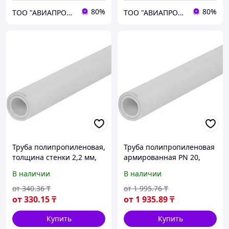
80%
80%
ТОО "АВИАПРОМСТАЛЬ"
ТОО "АВИАПРОМСТАЛЬ"
Труба полипропиленовая,
Труба полипропиленовая
толщина стенки 2,2 мм,
армированная PN 20,
диаметр 110 мм, длина
толщина стенки 10,5 мм,
В наличии
В наличии
250 мм
диаметр 63 мм, длина
4000 мм
от
340
.36
₸
от
1 995
.76
₸
от
330
.15
₸
от
1 935
.89
₸
Купить
Купить