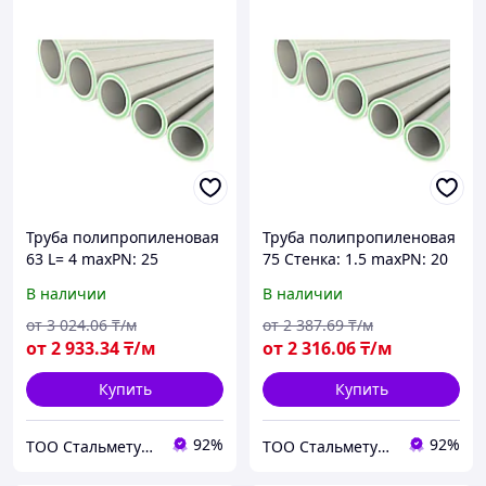
Труба полипропиленовая
Труба полипропиленовая
63 L= 4 maxPN: 25
75 Стенка: 1.5 maxPN: 20
В наличии
В наличии
от
3 024
.06
₸/м
от
2 387
.69
₸/м
от
2 933
.34
₸/м
от
2 316
.06
₸/м
Купить
Купить
92%
92%
ТОО Стальметурал
ТОО Стальметурал