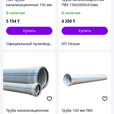
канализационные 150 мм
ПВХ 150х2000х3\2мм
Deniz 150*1000*4 мм
В наличии
В наличии
(метровые)
5 154
₸
4 250
₸
Купить
Купить
Официальный производитель и дистрибьютор пластиковых труб Deniz и оконного профиля Wuko
ИП Назым
Труба канализационная
Труба 100 мм ПВХ