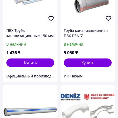
ПВХ Трубы
Труба канализационная
канализационные 150 мм
ПВХ DENIZ
Deniz 150*250*4 мм
100*3000*3\2ММ
В наличии
В наличии
(отрезок 250мм)
1 436
₸
5 050
₸
Купить
Купить
Официальный производитель и дистрибьютор пластиковых труб Deniz и оконного профиля Wuko
ИП Назым