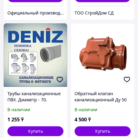
Официальный производитель и дистрибьютор пластиковых труб Deniz и оконного профиля Wuko
TOO CтpoйДoм CД
Трубы канализационные
Обратный клапан
ПВХ. Диаметр - 70.
канализационный Ду 50
Толщина - 2.2 DENIZ
мм
В наличии
В наличии
(метровые)
1 255
₸
4 500
₸
Купить
Купить