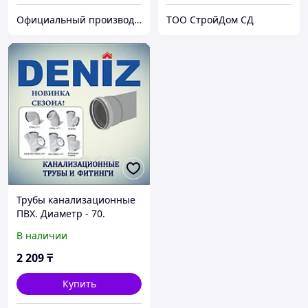
Официальный производитель и дистрибьютор пластиковых труб Deniz и оконного профиля Wuko
TOO CтpoйДoм CД
Трубы канализационные
ПВХ. Диаметр - 70.
Толщина - 2.2 DENIZ (2х
В наличии
метровые)
2 209
₸
Купить