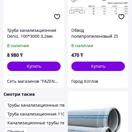
Труба канализационная
Обвод
Deniz, 100*3000 3,2мм
полипропиленовый 25
0090
DENIZ
В наличии
В наличии
8 980
₸
470
₸
Купить
Купить
Сеть магазинов "FAZENDA" ТОО Инкомстрой
Город Котлов
Смотри также
Трубы канализационные пвх
Труба канализационная 110
Канализационные трубы пвх каталог
Okyanus