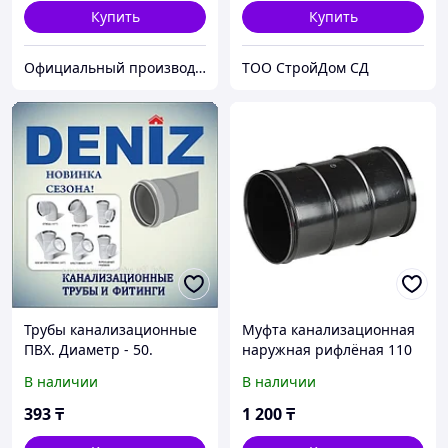
Купить
Купить
Официальный производитель и дистрибьютор пластиковых труб Deniz и оконного профиля Wuko
TOO CтpoйДoм CД
Трубы канализационные
Муфта канализационная
ПВХ. Диаметр - 50.
наружная рифлёная 110
Толщина - 2.2 DENIZ (Пол
мм с резинками
В наличии
В наличии
метровые)
393
₸
1 200
₸