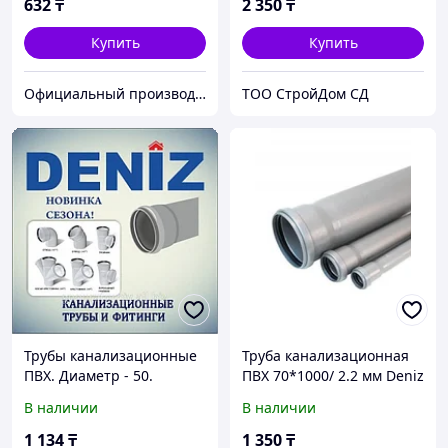
632
₸
2 350
₸
Купить
Купить
Официальный производитель и дистрибьютор пластиковых труб Deniz и оконного профиля Wuko
TOO CтpoйДoм CД
Трубы канализационные
Труба канализационная
ПВХ. Диаметр - 50.
ПВХ 70*1000/ 2.2 мм Deniz
Толщина - 2.2 DENIZ (2х
В наличии
В наличии
метровые)
1 134
₸
1 350
₸