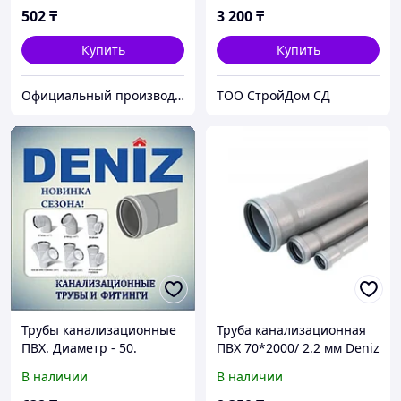
502
₸
3 200
₸
Купить
Купить
Официальный производитель и дистрибьютор пластиковых труб Deniz и оконного профиля Wuko
TOO CтpoйДoм CД
Трубы канализационные
Труба канализационная
ПВХ. Диаметр - 50.
ПВХ 70*2000/ 2.2 мм Deniz
Толщина - 2.2 DENIZ
В наличии
В наличии
(метровые)