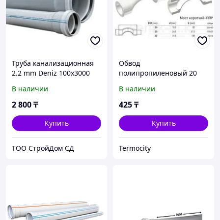
Труба канализационная
Обвод
2.2 mm Deniz 100х3000
полипропиленовый 20
DENIZ
В наличии
В наличии
2 800
₸
425
₸
Купить
Купить
TOO CтpoйДoм CД
Termocity