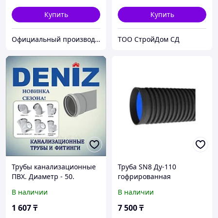
Купить
Купить
Официальный производитель и дистрибьютор пластиковых труб Deniz и оконного профиля Wuko
TOO CтpoйДoм CД
Трубы канализационные
Труба SN8 Ду-110
ПВХ. Диаметр - 50.
гофрированная
Толщина - 2.2 DENIZ (3х
канализационная (6
В наличии
В наличии
метровые)
метров)
1 607
₸
7 500
₸