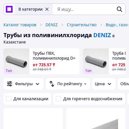
В категории
Каталог товаров
DENIZ
Строительство
Водо-, газо
Трубы из поливинилхлорида
DENIZ
в
Казахстане
Трубы ПВХ,
Труба П
поливинилхлорид D=
поливи
16-500 мм, s_стенки=
серая, D
от
725
.57
₸
от
725
.
1-19,1 мм, L= 0,25-156
Стенка: 
от
748
.01
₸
от
748
.01
Tоп
Tоп
м, Класс: SN4; SN8...
L= 0,1-1
SN4...
Фильтры
По рейтингу
Цена
Обл
Для канализации
Для горячего водоснабжения