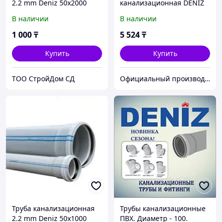
2.2 mm Deniz 50х2000
канализационная DENIZ
100*3000*3,2
В наличии
В наличии
(Трёхметровая)
1 000
₸
5 524
₸
Купить
Купить
TOO CтpoйДoм CД
Официальный производитель и дистрибьютор пластиковых труб Deniz и оконного профиля Wuko
Труба канализационная
Трубы канализационные
2.2 mm Deniz 50х1000
ПВХ. Диаметр - 100.