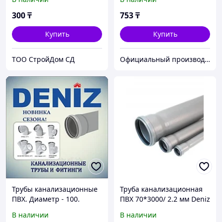
метровые)
300
₸
753
₸
Купить
Купить
TOO CтpoйДoм CД
Официальный производитель и дистрибьютор пластиковых труб Deniz и оконного профиля Wuko
Трубы канализационные
Труба канализационная
ПВХ. Диаметр - 100.
ПВХ 70*3000/ 2.2 мм Deniz
Толщина - 2.2 DENIZ (250
В наличии
В наличии
см)