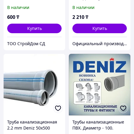
Толщина - 2.2 DENIZ (2х
В наличии
В наличии
метровые)
600
₸
2 210
₸
Купить
Купить
TOO CтpoйДoм CД
Официальный производитель и дистрибьютор пластиковых труб Deniz и оконного профиля Wuko
Труба канализационная
Трубы канализационные
2.2 mm Deniz 50х500
ПВХ. Диаметр - 100.
Толщина - 2.2 DENIZ (3х