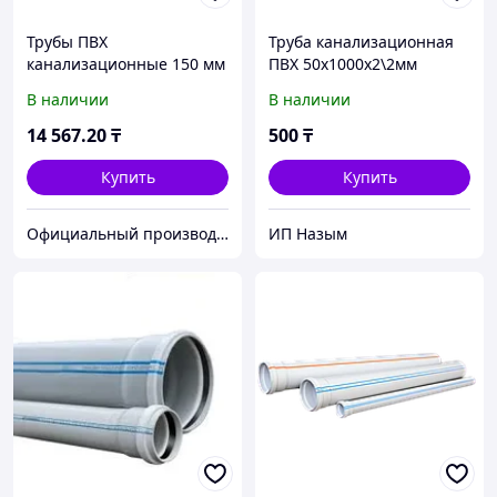
Трубы ПВХ
Труба канализационная
канализационные 150 мм
ПВХ 50х1000х2\2мм
DENIZ 150*3000*4
В наличии
В наличии
Трёхметровые
14 567
.20
₸
500
₸
Купить
Купить
Официальный производитель и дистрибьютор пластиковых труб Deniz и оконного профиля Wuko
ИП Назым