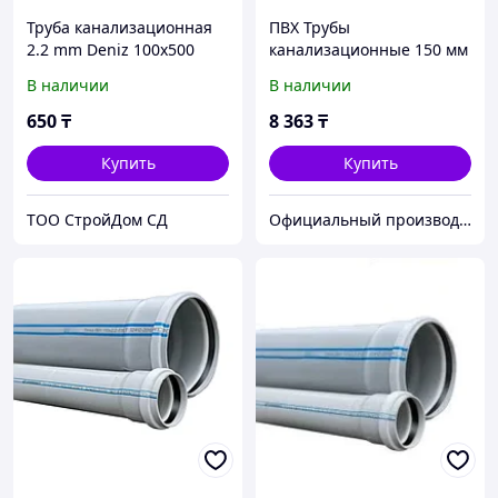
Труба канализационная
ПВХ Трубы
2.2 mm Deniz 100х500
канализационные 150 мм
Deniz 150*2000*4 мм (2х
В наличии
В наличии
метровые)
650
₸
8 363
₸
Купить
Купить
TOO CтpoйДoм CД
Официальный производитель и дистрибьютор пластиковых труб Deniz и оконного профиля Wuko