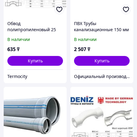
Обвод
ПВХ Трубы
полипропиленовый 25
канализационные 150 мм
DENIZ
Deniz 150*500*4 мм
В наличии
В наличии
(полметровые)
635
₸
2 507
₸
Купить
Купить
Termocity
Официальный производитель и дистрибьютор пластиковых труб Deniz и оконного профиля Wuko