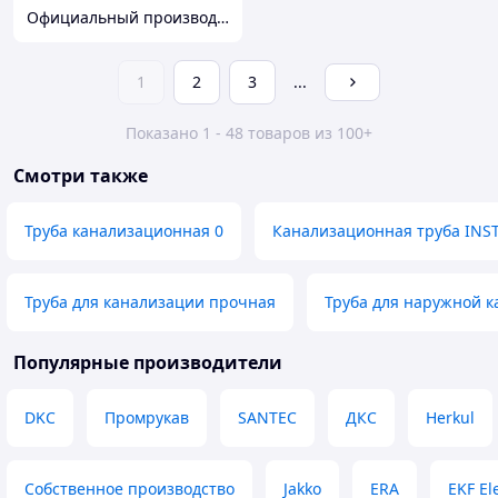
Официальный производитель и дистрибьютор пластиковых труб Deniz и оконного профиля Wuko
1
2
3
...
Показано 1 - 48 товаров из 100+
Смотри также
Труба канализационная 0
Канализационная труба INST
Труба для канализации прочная
Труба для наружной ка
Популярные производители
DKC
Промрукав
SANTEC
ДКС
Herkul
Собственное производство
Jakko
ERA
EKF El