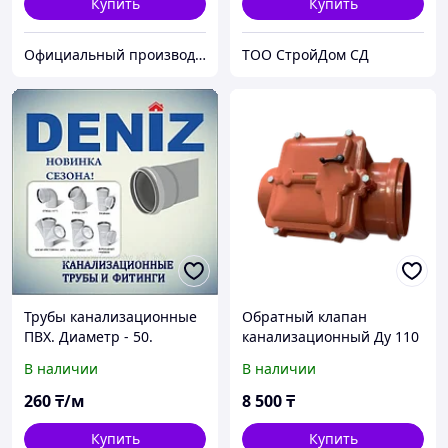
Купить
Купить
Официальный производитель и дистрибьютор пластиковых труб Deniz и оконного профиля Wuko
TOO CтpoйДoм CД
Трубы канализационные
Обратный клапан
ПВХ. Диаметр - 50.
канализационный Ду 110
Толщина - 2.2 DENIZ (250
мм
В наличии
В наличии
см)
260
₸/м
8 500
₸
Купить
Купить