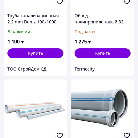
Труба канализационная
Обвод
2.2 mm Deniz 100х1000
полипропиленовый 32
DENIZ
В наличии
Под заказ
1 100
₸
1 275
₸
Купить
Купить
TOO CтpoйДoм CД
Termocity