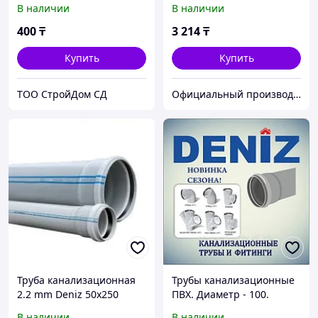
В наличии
В наличии
метровые)
400
₸
3 214
₸
Купить
Купить
TOO CтpoйДoм CД
Официальный производитель и дистрибьютор пластиковых труб Deniz и оконного профиля Wuko
Труба канализационная
Трубы канализационные
2.2 mm Deniz 50х250
ПВХ. Диаметр - 100.
Толщина - 2.2 DENIZ (Пол
В наличии
В наличии