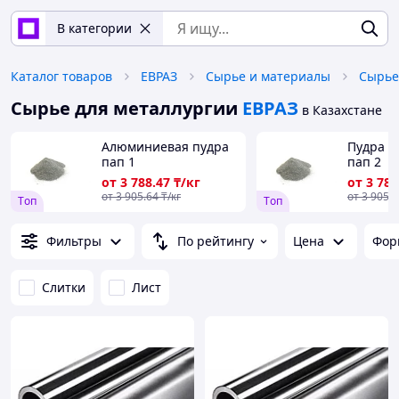
В категории
Каталог товаров
ЕВРАЗ
Сырье и материалы
Сырье для металлургии
ЕВРАЗ
в Казахстане
Алюминиевая пудра
Пудра 
пап 1
пап 2
от
3 788
.47
₸/кг
от
3 788
от
3 905
.64
₸/кг
от
3 905
.
Tоп
Tоп
Фильтры
По рейтингу
Цена
Фор
Слитки
Лист