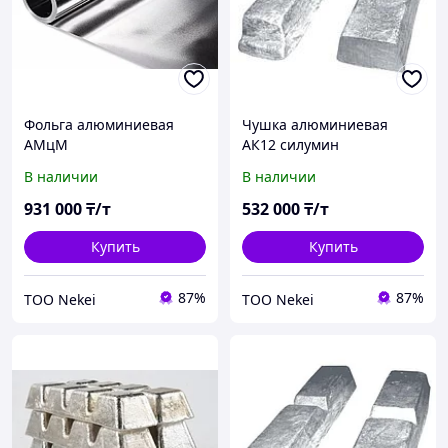
Фольга алюминиевая
Чушка алюминиевая
АМцМ
АК12 силумин
В наличии
В наличии
931 000
₸/т
532 000
₸/т
Купить
Купить
87%
87%
ТОО Nekei
ТОО Nekei