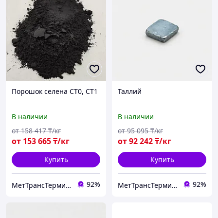
Порошок селена СТ0, СТ1
Таллий
В наличии
В наличии
от
158 417
₸/кг
от
95 095
₸/кг
от
153 665
₸/кг
от
92 242
₸/кг
Купить
Купить
92%
92%
МетТрансТерминал
МетТрансТерминал