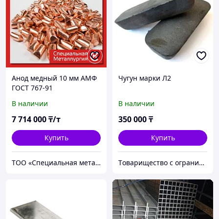
Анод медный 10 мм АМФ
Чугун марки Л2
ГОСТ 767-91
В наличии
В наличии
7 714 000
₸/т
350 000
₸
Купить
Купить
ТОО «Специальная металлургия»
Tоварищество с ограниченной ответственностью "Smart CI Technology"