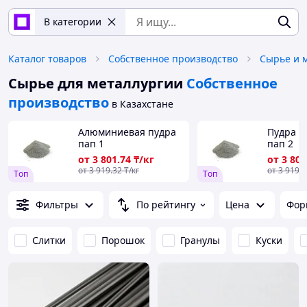
В категории
Каталог товаров
Собственное производство
Сырье и 
Сырье для металлургии
Собственное
производство
в Казахстане
Алюминиевая пудра
Пудра 
пап 1
пап 2
от
3 801
.74
₸/кг
от
3 801
от
3 919
.32
₸/кг
от
3 919
.
Tоп
Tоп
Фильтры
По рейтингу
Цена
Фор
Слитки
Порошок
Гранулы
Куски