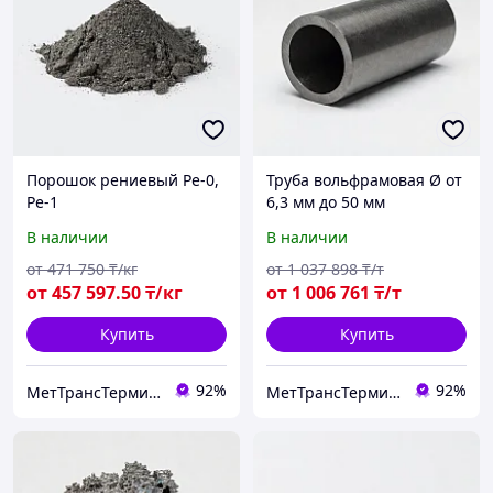
Порошок рениевый Ре-0,
Труба вольфрамовая Ø от
Ре-1
6,3 мм до 50 мм
В наличии
В наличии
от
471 750
₸/кг
от
1 037 898
₸/т
от
457 597
.50
₸/кг
от
1 006 761
₸/т
Купить
Купить
92%
92%
МетТрансТерминал
МетТрансТерминал