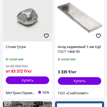
Сплав Гутри
Анод кадмиевый 5 мм Кд0
ГОСТ 1468-90
холоднокатаный
В наличии
В наличии
от
85 950
₸/кг
от
83 372
₸/кг
3 335
₸/кг
Купить
Купить
92%
МетТрансТерминал
ТОО «Снабтехмет»