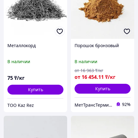
Металлокорд
Порошок бронзовый
В наличии
В наличии
от
16 963
₸/кг
от
16 454
.11
₸/кг
75
₸/кг
Купить
Купить
92%
МетТрансТерминал
TOO Kaz Rez