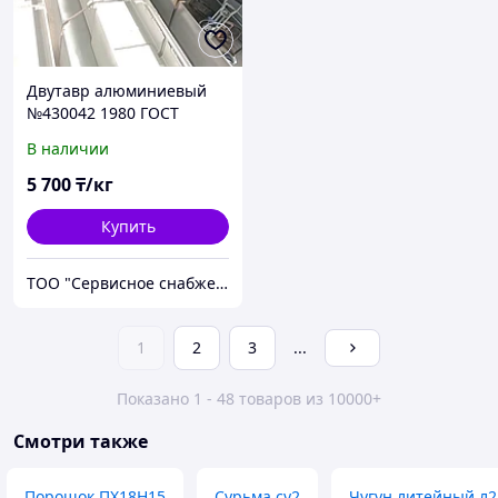
Двутавр алюминиевый
№430042 1980 ГОСТ
13621-90 прессованный
В наличии
5 700
₸/кг
Купить
ТОО "Сервисное снабжение Астана"
1
2
3
...
Показано 1 - 48 товаров из 10000+
Смотри также
Порошок ПХ18Н15
Сурьма су2
Чугун литейный л2