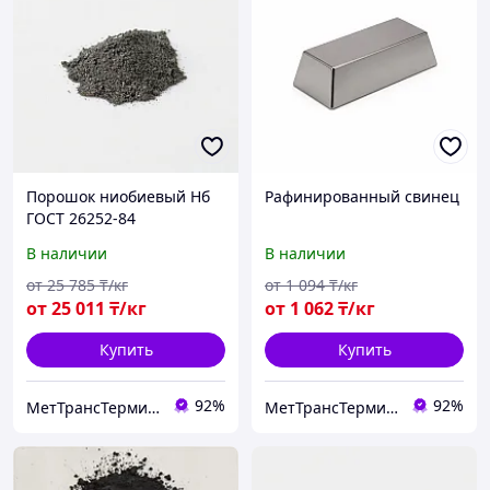
Порошок ниобиевый Нб
Рафинированный свинец
ГОСТ 26252-84
В наличии
В наличии
от
25 785
₸/кг
от
1 094
₸/кг
от
25 011
₸/кг
от
1 062
₸/кг
Купить
Купить
92%
92%
МетТрансТерминал
МетТрансТерминал