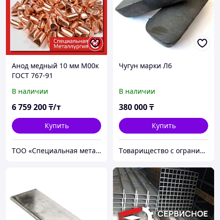
Анод медный 10 мм М00к
Чугун марки Л6
ГОСТ 767-91
В наличии
В наличии
6 759 200
₸/т
380 000
₸
Купить
Купить
ТОО «Специальная металлургия»
Tоварищество с ограниченной ответственностью "Smart CI Technology"