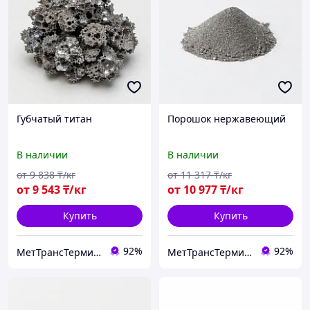
Губчатый титан
Порошок нержавеющий
В наличии
В наличии
от
9 838
₸/кг
от
11 317
₸/кг
от
9 543
₸/кг
от
10 977
₸/кг
Купить
Купить
92%
92%
МетТрансТерминал
МетТрансТерминал