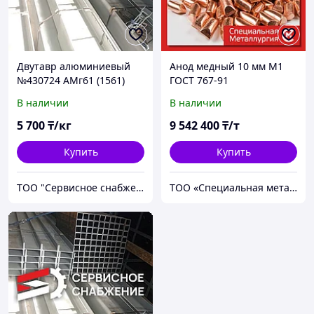
Двутавр алюминиевый
Анод медный 10 мм М1
№430724 АМг61 (1561)
ГОСТ 767-91
ГОСТ 13621-90
В наличии
В наличии
прессованный
5 700
₸/кг
9 542 400
₸/т
Купить
Купить
ТОО "Сервисное снабжение Астана"
ТОО «Специальная металлургия»