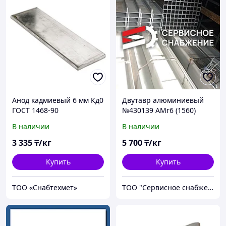
Анод кадмиевый 6 мм Кд0
Двутавр алюминиевый
ГОСТ 1468-90
№430139 АМг6 (1560)
холоднокатаный
ГОСТ 13621-90
В наличии
В наличии
прессованный
3 335
₸/кг
5 700
₸/кг
Купить
Купить
ТОО «Снабтехмет»
ТОО "Сервисное снабжение Астана"