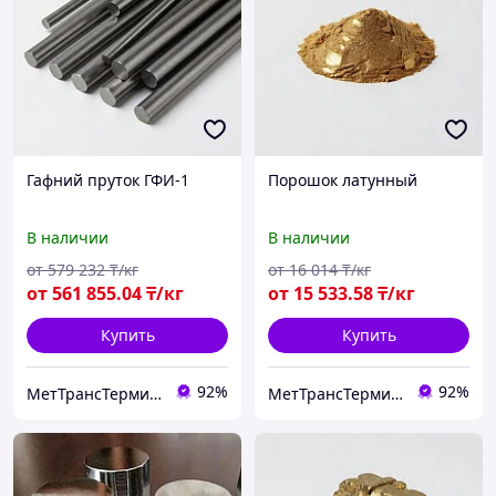
Гафний пруток ГФИ-1
Порошок латунный
В наличии
В наличии
от
579 232
₸/кг
от
16 014
₸/кг
от
561 855
.04
₸/кг
от
15 533
.58
₸/кг
Купить
Купить
92%
92%
МетТрансТерминал
МетТрансТерминал