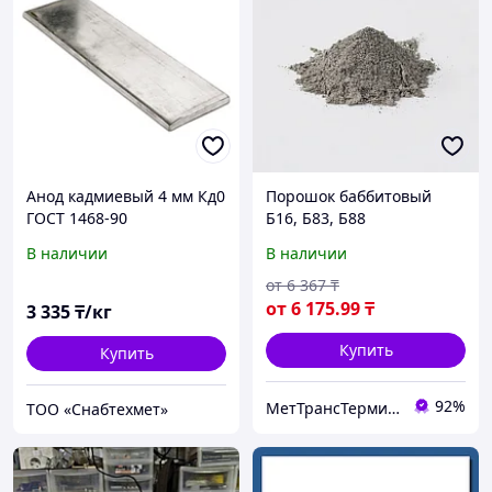
Анод кадмиевый 4 мм Кд0
Порошок баббитовый
ГОСТ 1468-90
Б16, Б83, Б88
холоднокатаный
В наличии
В наличии
от
6 367
₸
от
6 175
.99
₸
3 335
₸/кг
Купить
Купить
92%
МетТрансТерминал
ТОО «Снабтехмет»