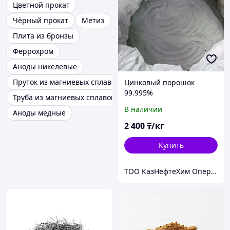
Цветной прокат
Чёрный прокат
Метиз
Плита из бронзы
Феррохром
Аноды никелевые
Пруток из магниевых сплавов
Цинковый порошок
99.995%
Труба из магниевых сплавов
В наличии
Аноды медные
2 400
₸/кг
Купить
ТОО КазНефтеХим Оперейтинг