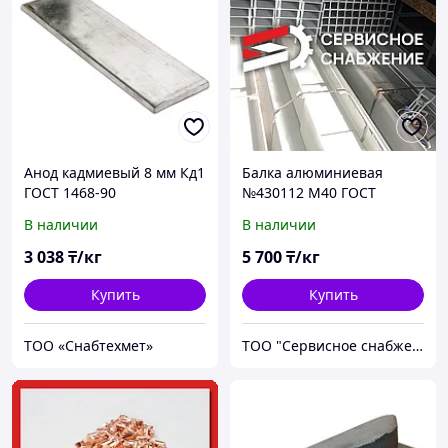
Анод кадмиевый 8 мм Кд1
Балка алюминиевая
ГОСТ 1468-90
№430112 М40 ГОСТ
горячекатаный
13621-90 двутавровая
В наличии
В наличии
3 038
₸/кг
5 700
₸/кг
Купить
Купить
ТОО «Снабтехмет»
ТОО "Сервисное снабжение Астана"