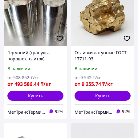
Германий (гранулы,
Отливки латунные ГОСТ
порошок, слиток)
17711-93
В наличии
В наличии
от
508 852
₸/кг
от
9 542
₸/кг
от
493 586
.44
₸/кг
от
9 255
.74
₸/кг
Купить
Купить
92%
92%
МетТрансТерминал
МетТрансТерминал