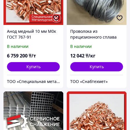
Анод медный 10 мм М0к
Проволока из
ГОСТ 767-91
прецизионного сплава
46ХНМ (ЭП630; 47ХН2М)
В наличии
В наличии
ТУ 14-1-1060-74
холоднотянутая
6 759 200
₸/т
12 042
₸/кг
Купить
Купить
ТОО «Специальная металлургия»
ТОО «Снабтехмет»