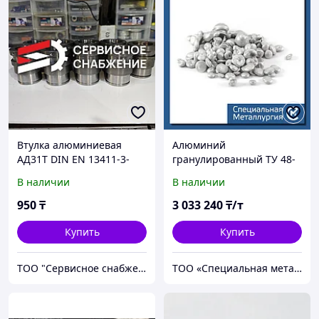
Втулка алюминиевая
Алюминий
АД31Т DIN EN 13411-3-
гранулированный ТУ 48-
2011
0107-95-90
В наличии
В наличии
950
₸
3 033 240
₸/т
Купить
Купить
ТОО "Сервисное снабжение Астана"
ТОО «Специальная металлургия»