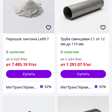
Порошок лантана La99.7
Труба свинцовая С1 от 12
мм до 110 мм
В наличии
В наличии
от
7 727
₸/кг
от
1 331
₸/кг
от
7 495
.19
₸/кг
от
1 291
.07
₸/кг
Купить
Купить
92%
92%
МетТрансТерминал
МетТрансТерминал