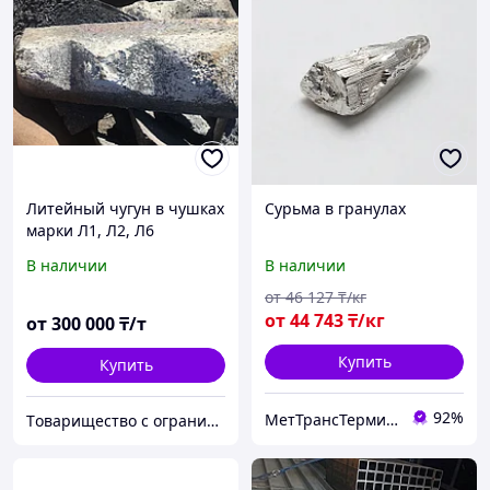
Литейный чугун в чушках
Сурьма в гранулах
марки Л1, Л2, Л6
В наличии
В наличии
от
46 127
₸/кг
от
44 743
₸/кг
от
300 000
₸/т
Купить
Купить
92%
МетТрансТерминал
Tоварищество с ограниченной ответственностью "Smart CI Technology"