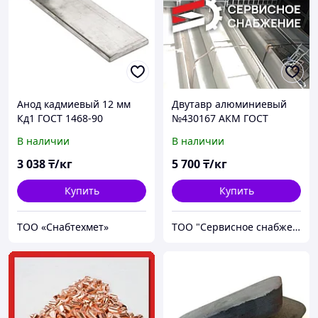
Анод кадмиевый 12 мм
Двутавр алюминиевый
Кд1 ГОСТ 1468-90
№430167 АКМ ГОСТ
горячекатаный
13621-90 прессованный
В наличии
В наличии
3 038
₸/кг
5 700
₸/кг
Купить
Купить
ТОО «Снабтехмет»
ТОО "Сервисное снабжение Астана"