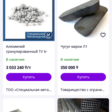
Алюминий
Чугун марки Л1
гранулированный ТУ 6-
09-02-529-92
В наличии
В наличии
3 033 240
₸/т
350 000
₸
Купить
Купить
ТОО «Специальная металлургия»
Tоварищество с ограниченной ответственностью "Smart CI Technology"